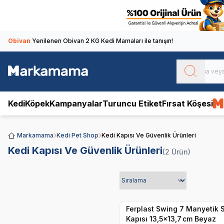
Obivan
Yenilenen Obivan 2 KG Kedi Mamaları ile tanışın!
Kedi
Köpek
Kampanyalar
Turuncu Etiket
Fırsat Köşesi
Markamama
Kedi Pet Shop
Kedi Kapısı Ve Güvenlik Ürünleri
Kedi Kapısı Ve Güvenlik Ürünleri
(2 Ürün)
Hızlı Teslimat
Yetkili
Satıcı
Kargo Bedava
Ferplast Swing 7 Manyetik S
Kapısı 13,5×13,7 cm Beyaz