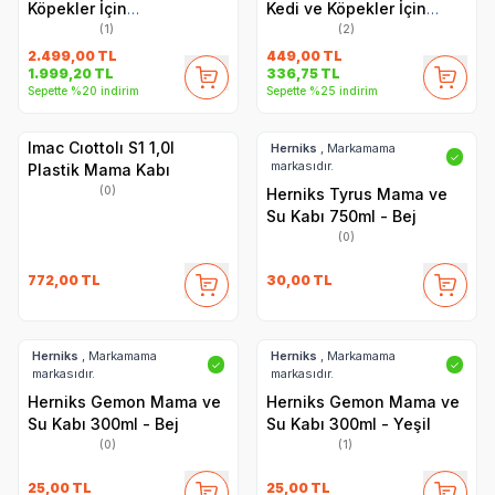
Köpekler İçin
Kedi ve Köpekler İçin
Otomatik Su Pınarı 3.2 L
Otomatik Su Pınarı -
(1)
(2)
Yedek Filtre Seti (8’li
2.499,00
TL
449,00
TL
1.999,20
TL
336,75
TL
Paket)
Sepette %20 indirim
Sepette %25 indirim
Imac Cıottolı S1 1,0l
Herniks
, Markamama
✓
markasıdır.
Plastik Mama Kabı
(0)
Herniks Tyrus Mama ve
Su Kabı 750ml - Bej
(0)
772,00
TL
30,00
TL
Herniks
, Markamama
Herniks
, Markamama
✓
✓
markasıdır.
markasıdır.
Herniks Gemon Mama ve
Herniks Gemon Mama ve
Su Kabı 300ml - Bej
Su Kabı 300ml - Yeşil
(0)
(1)
25,00
TL
25,00
TL