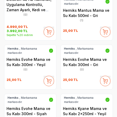
✓
markasıdır.
Uygulama Kontrollü,
Zaman Ayarlı, Kedi ve
Herniks Mantus Mama ve
Köpekler İçin Akıllı
(0)
Su Kabı 500ml - Gri
Otomatik Mama Kabı
(1)
4.990,00
TL
25,00
TL
3.992,00
TL
Sepette %20 indirim
Herniks
, Markamama
Herniks
, Markamama
✓
✓
markasıdır.
markasıdır.
Herniks Evohe Mama ve
Herniks Evohe Mama ve
Su Kabı 300ml - Yeşil
Su Kabı 300ml - Gri
(0)
(0)
25,00
TL
25,00
TL
Herniks
, Markamama
Herniks
, Markamama
✓
✓
markasıdır.
markasıdır.
Herniks Evohe Mama ve
Herniks Kyane Mama ve
Su Kabı 300ml - Siyah
Su Kabı 2x250ml - Yeşil