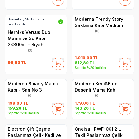
Moderna Trendy Story
Herniks
, Markamama
✓
markasıdır.
Saklama Kabı Medium
(0)
Herniks Versus Duo
Mama ve Su Kabı
2x300ml - Siyah
(3)
1.016,00
TL
99,00
TL
812,80
TL
Sepette %20 indirim
Moderna Smarty Mama
Moderna Kedi&Fare
Kabı - Sarı No 3
Desenli Mama Kabı
(0)
(0)
199,00
TL
179,00
TL
159,20
TL
143,20
TL
Sepette %20 indirim
Sepette %20 indirim
Electron Çift Çeşmeli
Oneisall PWF-001 2 L
Paslanmaz Çelik Kedi ve
Tekli Paslanmaz Çelik