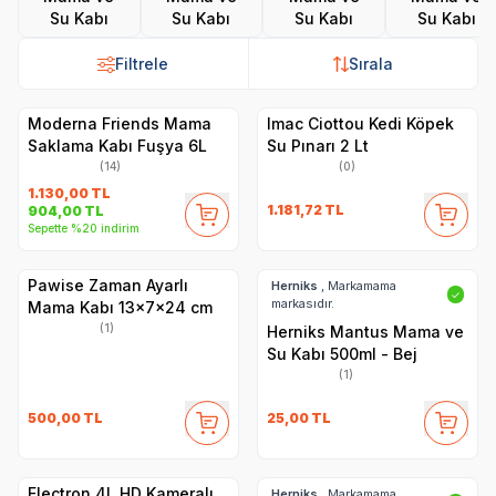
Su Kabı
Su Kabı
Su Kabı
Su Kabı
Filtrele
Sırala
Moderna Friends Mama
Imac Ciottou Kedi Köpek
Saklama Kabı Fuşya 6L
Su Pınarı 2 Lt
(14)
(0)
1.130,00
TL
1.181,72
TL
904,00
TL
Sepette %20 indirim
Pawise Zaman Ayarlı
Herniks
, Markamama
✓
markasıdır.
Mama Kabı 13x7x24 cm
(1)
Herniks Mantus Mama ve
Su Kabı 500ml - Bej
(1)
500,00
TL
25,00
TL
Electron 4L HD Kameralı,
Herniks
, Markamama