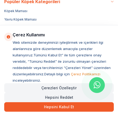
Popüler Köpek Kategorileri
Köpek Maması
Yavru Köpek Maması
Yetişkin Köpek Maması
Çerez Kullanımı
Yaşlı Köpek Maması
Web sitemizde deneyiminizi iyileştirmek ve içerikleri ilgi
Özel Irk Köpek Mamaları
alanlarınıza göre düzenlemek amacıyla çerezler
Küçük Irk Köpek Mamaları
kullanıyoruz.Tümünü Kabul Et” ile tüm çerezlere onay
verebilir, “Tümünü Reddet” ile zorunlu olmayan çerezleri
Köpek Konservesi & Yaş Mama
reddedebilir veya tercihlerinizi “Çerezleri Yönet” üzerinden
Köpek Kemikleri
düzenleyebilirsiniz.Detaylı bilgi için
Çerez Politikamızı
Köpek Ödül Maması
inceleyebilirsiniz.
Köpek Taşıma Çantası
Çerezleri Özelleştir
Köpek Oyuncakları
Hepsini Reddet
Köpek Mama Kabı
Hepsini Kabul Et
Köpek Tasması