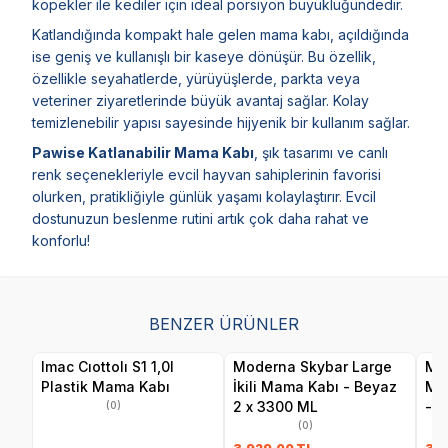
köpekler ile kediler için ideal porsiyon büyüklüğündedir.
Katlandığında kompakt hale gelen mama kabı, açıldığında
ise geniş ve kullanışlı bir kaseye dönüşür. Bu özellik,
özellikle seyahatlerde, yürüyüşlerde, parkta veya
veteriner ziyaretlerinde büyük avantaj sağlar. Kolay
temizlenebilir yapısı sayesinde hijyenik bir kullanım sağlar.
Pawise Katlanabilir Mama Kabı
, şık tasarımı ve canlı
renk seçenekleriyle evcil hayvan sahiplerinin favorisi
olurken, pratikliğiyle günlük yaşamı kolaylaştırır. Evcil
dostunuzun beslenme rutini artık çok daha rahat ve
konforlu!
BENZER ÜRÜNLER
Imac Cıottolı S1 1,0l
Moderna Skybar Large
Mo
Plastik Mama Kabı
İkili Mama Kabı - Beyaz
Med
2 x 3300 ML
- B
(0)
(0)