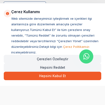
Çerez Kullanımı
Web sitemizde deneyiminizi iyileştirmek ve içerikleri ilgi
alanlarınıza göre düzenlemek amacıyla çerezler
kullanıyoruz.Tümünü Kabul Et” ile tüm çerezlere onay
verebilir, “Tümünü Reddet” ile zorunlu olmayan çerezleri
reddedebilir veya tercihlerinizi “Çerezleri Yönet” üzerinden
düzenleyebilirsiniz.Detaylı bilgi için
Çerez Politikamızı
Müşteri Hizmetleri
inceleyebilirsiniz.
Çerezleri Özelleştir
Sıkça Sorulan Sorular
Hepsini Reddet
Adres
164,00
TL
Hızlı Teslimat
Ovacık Mah. Hacıoğlu Sok. No:13 Başiskele / KOCAELİ
Hepsini Kabul Et
Müşteri Destek Hattı
SEPETE EKLE
0850 532 1141
WhatsApp Destek
0554 871 66 20