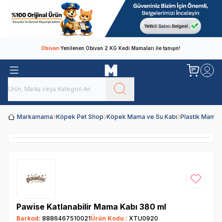
Obivan
Yenilenen Obivan 2 KG Kedi Mamaları ile tanışın!
Markamama
Köpek Pet Shop
Köpek Mama ve Su Kabı
Plastik Mama 
Favoriye
Pawise Katlanabilir Mama Kabı 380 ml
Barkod:
8886467510021
Ürün Kodu :
XTU0920