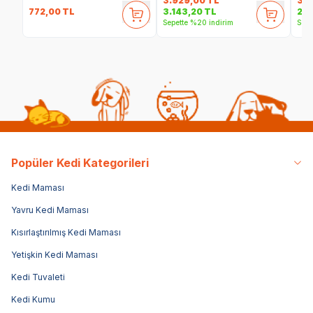
3.929,00
TL
3.1
772,00
TL
3.143,20
TL
2.5
Sepette %20 indirim
Sepe
Popüler Kedi Kategorileri
Kedi Maması
Yavru Kedi Maması
Kısırlaştırılmış Kedi Maması
Yetişkin Kedi Maması
Kedi Tuvaleti
Kedi Kumu