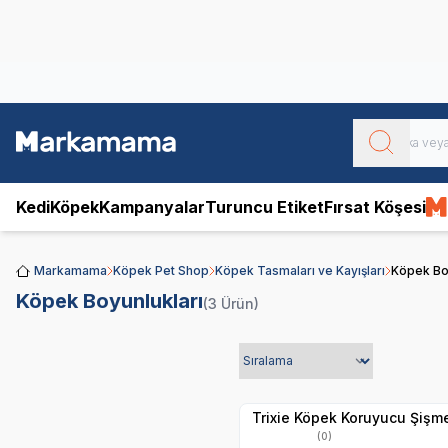
Obivan
Yenilenen Obivan 2 KG Kedi Mamaları ile tanışın!
Kedi
Köpek
Kampanyalar
Turuncu Etiket
Fırsat Köşesi
Markamama
Köpek Pet Shop
Köpek Tasmaları ve Kayışları
Köpek Boy
Köpek Boyunlukları
(3 Ürün)
Hızlı Teslimat
Yetkili
Satıcı
Kargo Bedava
Trixie Köpek Koruyucu Şişme
(0)