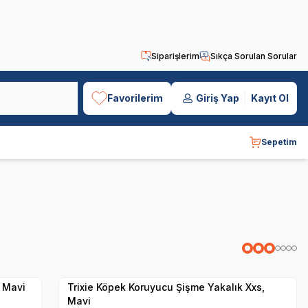
Siparişlerim
Sıkça Sorulan Sorular
Favorilerim
Giriş Yap
Kayıt Ol
Sepetim
Hızlı Teslimat
Yetkili
Satıcı
Kargo Bedava
, Mavi
Trixie Köpek Koruyucu Şişme Yakalık Xxs,
Mavi