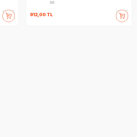
(0)
912,00
TL