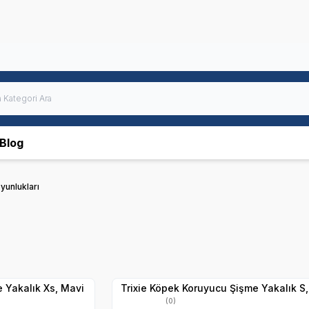
Blog
unlukları
Hızlı Teslimat
Yetkili
Satıcı
Kargo Bedava
 Yakalık Xs, Mavi
Trixie Köpek Koruyucu Şişme Yakalık S
(0)