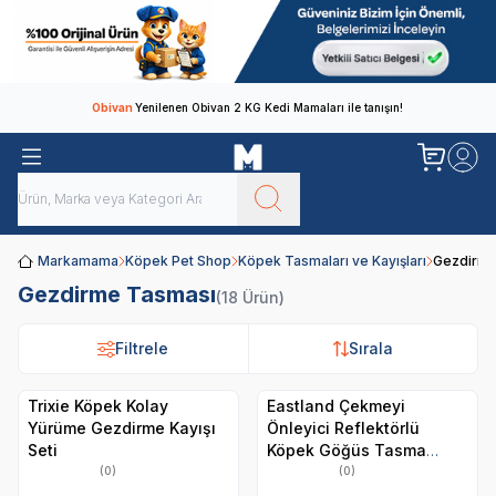
Obivan
Yenilenen Obivan 2 KG Kedi Mamaları ile tanışın!
Markamama
Köpek Pet Shop
Köpek Tasmaları ve Kayışları
Gezdirme
Gezdirme Tasması
(18 Ürün)
Filtrele
Filtrele
Sırala
Sırala
Trixie Köpek Kolay
Eastland Çekmeyi
Yürüme Gezdirme Kayışı
Önleyici Reflektörlü
Seti
Köpek Göğüs Tasma
2,5x65-80 Cm
(0)
(0)