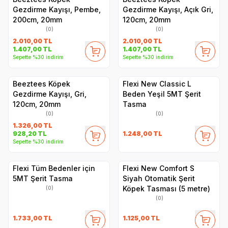
Gezdirme Kayışı, Pembe,
Gezdirme Kayışı, Açık Gri,
200cm, 20mm
120cm, 20mm
(0)
(0)
2.010,00
TL
2.010,00
TL
1.407,00
TL
1.407,00
TL
Sepette %30 indirim
Sepette %30 indirim
Beeztees Köpek
Flexi New Classic L
Gezdirme Kayışı, Gri,
Beden Yeşil 5MT Şerit
120cm, 20mm
Tasma
(0)
(0)
1.326,00
TL
1.248,00
TL
928,20
TL
Sepette %30 indirim
Flexi Tüm Bedenler için
Flexi New Comfort S
5MT Şerit Tasma
Siyah Otomatik Şerit
Köpek Tasması (5 metre)
(0)
(0)
1.733,00
TL
1.125,00
TL