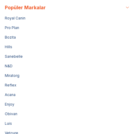
Popüler Markalar
Royal Canin
Pro Plan
Bozita
Hills
Sanebelle
N&D
Miratorg
Reflex
Acana
Enjoy
Obivan
Luis
Vetcure