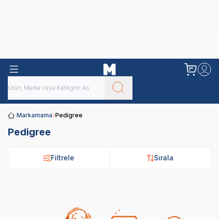
Obivan
Yenilenen Obivan 2 KG Kedi Mamaları ile tanışın!
Markamama
Pedigree
Pedigree
Filtrele
Sırala