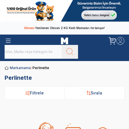
Obivan
Yenilenen Obivan 2 KG Kedi Mamaları ile tanışın!
Markamama
Perlinette
Perlinette
Filtrele
Sırala