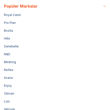
Popüler Markalar
Royal Canin
Pro Plan
Bozita
Hills
Sanebelle
N&D
Miratorg
Reflex
Acana
Enjoy
Obivan
Luis
Vetcure