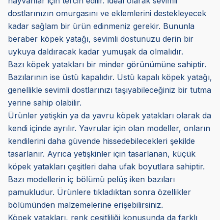
hayvanlar için tercih edilir. İdeal olarak sevimli
dostlarınızın omurgasını ve eklemlerini destekleyecek
kadar sağlam bir ürün edinmeniz gerekir. Bununla
beraber köpek yatağı, sevimli dostunuzu derin bir
uykuya daldıracak kadar yumuşak da olmalıdır.
Bazı köpek yatakları bir minder görünümüne sahiptir.
Bazılarının ise üstü kapalıdır. Üstü kapalı köpek yatağı,
genellikle sevimli dostlarınızı taşıyabileceğiniz bir tutma
yerine sahip olabilir.
Ürünler yetişkin ya da yavru köpek yatakları olarak da
kendi içinde ayrılır. Yavrular için olan modeller, onların
kendilerini daha güvende hissedebilecekleri şekilde
tasarlanır. Ayrıca yetişkinler için tasarlanan, küçük
köpek yatakları çeşitleri daha ufak boyutlara sahiptir.
Bazı modellerin iç bölümü pelüş iken bazıları
pamukludur. Ürünlere tıkladıktan sonra özellikler
bölümünden malzemelerine erişebilirsiniz.
Köpek yatakları, renk çeşitliliği konusunda da farklı