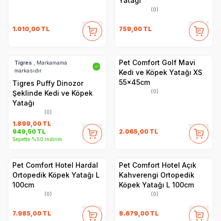
Yatağı
(0)
1.010,00
TL
759,00
TL
Pet Comfort Golf Mavi
Tigres
, Markamama
✓
markasıdır.
Kedi ve Köpek Yatağı XS
55x45cm
Tigres Puffy Dinozor
(0)
Şeklinde Kedi ve Köpek
Yatağı
(0)
1.899,00
TL
2.065,00
TL
949,50
TL
Sepette %50 indirim
Pet Comfort Hotel Hardal
Pet Comfort Hotel Açık
Ortopedik Köpek Yatağı L
Kahverengi Ortopedik
100cm
Köpek Yatağı L 100cm
(0)
(0)
7.985,00
TL
8.679,00
TL