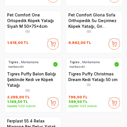
Pet Comfort One
Pet Comfort Gloria Sofa
Ortopedik Köpek Yatağı
Orthopedik Su Geçirmez
Siyah M 50x75x4cm
Köpek Yatağı, Gri
120x80x10cm
(0)
(0)
1.618,00
TL
6.862,00
TL
Tigres
, Markamama
Tigres
, Markamama
✓
✓
markasıdır.
markasıdır.
Tigres Puffy Balon Balığı
Tigres Puffy Christmas
Şeklinde Kedi ve Köpek
Dream Kedi Yatağı 50 cm
Yatağı
(3)
(0)
2.299,00
TL
799,00
TL
1.149,50
TL
399,50
TL
Sepette %50 indirim
Sepette %50 indirim
Ferplast 55 4 Relax
Marrone Bej Peluş Yatak