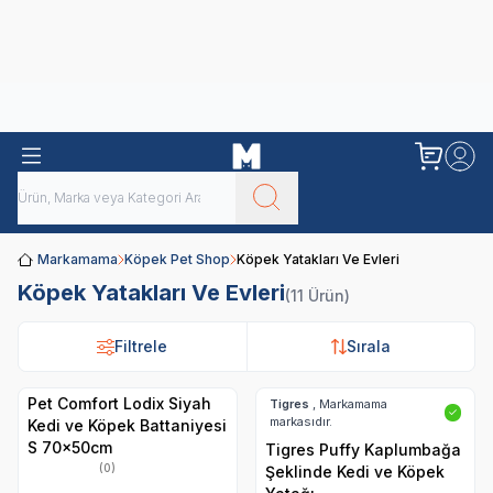
Obivan
Yenilenen Obivan 2 KG Kedi Mamaları ile tanışın!
Markamama
Köpek Pet Shop
Köpek Yatakları Ve Evleri
Köpek Yatakları Ve Evleri
(11 Ürün)
Filtrele
Filtrele
Sırala
Sırala
Pet Comfort Lodix Siyah
Tigres
, Markamama
✓
markasıdır.
Kedi ve Köpek Battaniyesi
S 70x50cm
Tigres Puffy Kaplumbağa
(0)
Şeklinde Kedi ve Köpek