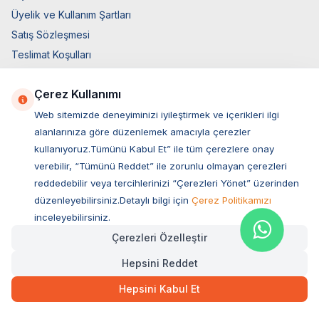
Üyelik ve Kullanım Şartları
Satış Sözleşmesi
Teslimat Koşulları
Ticari Elektronik İzin
Çerez Kullanımı
Elektronik İleti Aydınlatma Metni
Web sitemizde deneyiminizi iyileştirmek ve içerikleri ilgi
Hızlı Erişim
alanlarınıza göre düzenlemek amacıyla çerezler
Üye Giriş
kullanıyoruz.Tümünü Kabul Et” ile tüm çerezlere onay
verebilir, “Tümünü Reddet” ile zorunlu olmayan çerezleri
Yeni Üyelik
reddedebilir veya tercihlerinizi “Çerezleri Yönet” üzerinden
Orijinal Ürün Garantisi
düzenleyebilirsiniz.Detaylı bilgi için
Çerez Politikamızı
Hakkımızda
inceleyebilirsiniz.
Bize Ulaşın
Çerezleri Özelleştir
Hesap Bilgileri
Hepsini Reddet
Sepetim
Blog Sayfası
Hepsini Kabul Et
Müşteri Hizmetleri