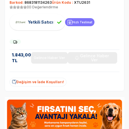
Barkod:
8683181134263
Ürün Kodu :
XTU2631
(0) Değerlendirme
Yetkili Satıcı
Hızlı Teslimat
1.843,00
Gelince Haber
Gelince Haber Ver
Ver
TL
Değişim ve İade Koşulları!