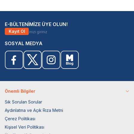
E-BÜLTENİMİZE ÜYE OLUN!
Kayıt Ol
SOSYAL MEDYA
Önemli Bilgiler
Sık Sorulan Sorular
Aydınlatma ve Açık Rıza Metni
Çerez Politikası
Kişisel Veri Politikası