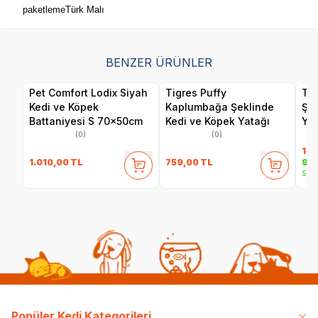
paketlemeTürk Malı
BENZER ÜRÜNLER
Pet Comfort Lodix Siyah
Tigres Puffy
Tig
Kedi ve Köpek
Kaplumbağa Şeklinde
Şek
Battaniyesi S 70x50cm
Kedi ve Köpek Yatağı
Yat
(0)
(0)
1.8
1.010,00
TL
759,00
TL
94
Sepe
Popüler Kedi Kategorileri