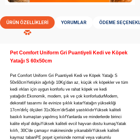
ÜRÜN ÖZELLIKLERI
YORUMLAR
ÖDEME SEÇENEKL
Pet Comfort Uniform Gri Puantiyeli Kedi ve Köpek
Yatağı S 60x50cm
Pet Comfort Uniform Gri Puantiyeli Kedi ve Köpek Yatağı S
50x60cmYetişkin ağırlığı 10Kg’dan az, küçük ırk köpekler ve tüm
kedi ırkları için uygun konforlu ve rahat köpek ve kedi
yatağıdır.Ekonomik, modern, şık ve çok konforludurModern,
dekoratif tasarımı ile evinize şıklık katarYatağın yüksekliği
17cm'dirİç ölçüleri 31x36cm’dirSabit yastıklıdırYüksek kaliteli
baskılı kumaştan yapılmış kılıfYanlarda ve minderlerde birinci
kalite elyaf dolguYüksek kaliteli evcil hayvan dostu kumaşYatak
kılıfı, 30C'de çamaşır makinesinde yıkanabilirYüksek kaliteli
kaymaz tabanPE poşet içerisinde normal veya vakumlu