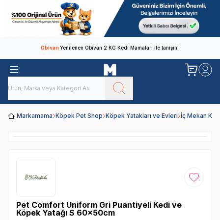
Obivan
Yenilenen Obivan 2 KG Kedi Mamaları ile tanışın!
Markamama
Köpek Pet Shop
Köpek Yatakları ve Evleri
İç Mekan Köp
Favoriye
Pet Comfort Uniform Gri Puantiyeli Kedi ve
Köpek Yatağı S 60x50cm