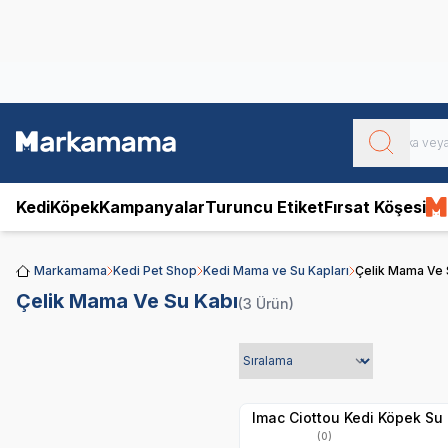
Obivan
Yenilenen Obivan 2 KG Kedi Mamaları ile tanışın!
Kedi
Köpek
Kampanyalar
Turuncu Etiket
Fırsat Köşesi
Markamama
Kedi Pet Shop
Kedi Mama ve Su Kapları
Çelik Mama Ve 
Çelik Mama Ve Su Kabı
(3 Ürün)
Hızlı Teslimat
Yetkili
Satıcı
Kargo Bedava
Imac Ciottou Kedi Köpek Su P
(0)