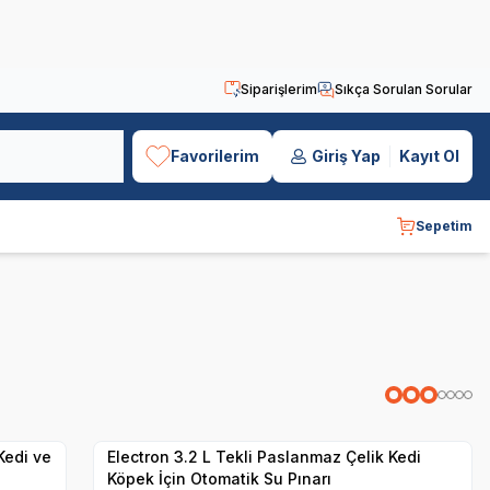
Siparişlerim
Sıkça Sorulan Sorular
Favorilerim
Giriş Yap
Kayıt Ol
Sepetim
Hızlı Teslimat
Yetkili
Satıcı
Kargo Bedava
Kedi ve
Electron 3.2 L Tekli Paslanmaz Çelik Kedi
Köpek İçin Otomatik Su Pınarı