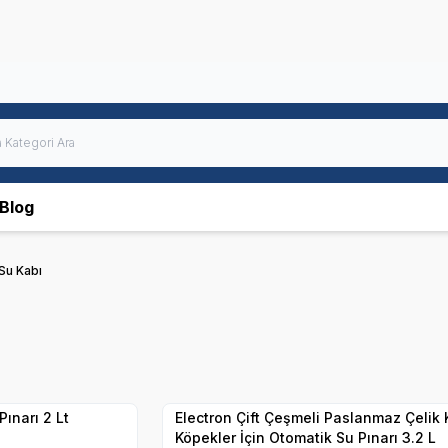
Blog
Su Kabı
Hızlı Teslimat
Yetkili
Satıcı
Kargo Bedava
ınarı 2 Lt
Electron Çift Çeşmeli Paslanmaz Çelik 
Köpekler İçin Otomatik Su Pınarı 3.2 L