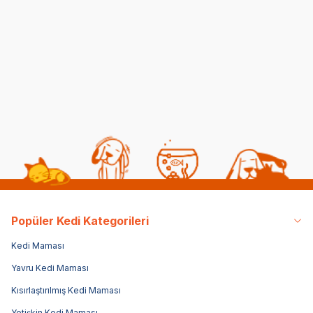
Balıklı Yetişkin Kedi
Yet
(0)
Maması 85 gr
gr
(2)
15,00
TL
15,00
TL
15,
Popüler Kedi Kategorileri
Kedi Maması
Yavru Kedi Maması
Kısırlaştırılmış Kedi Maması
Yetişkin Kedi Maması