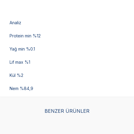
Analiz
Protein min %12
Yağ min %0.1
Lif max %1
Kül %2
Nem %84,9
BENZER ÜRÜNLER
Enjoy Pouch Sos İçinde
Enjoy Pouch Kuzulu Kedi
Enj
Et Parçacıklı Beyaz
Konservesi 85 gr
Et 