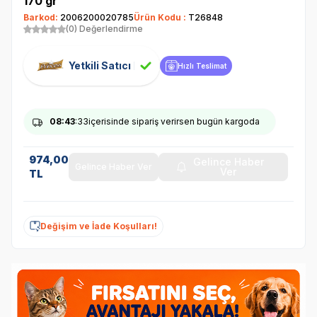
170 gr
Barkod:
2006200020785
Ürün Kodu :
T26848
(0) Değerlendirme
Yetkili Satıcı
Hızlı Teslimat
08
:43
:33
içerisinde sipariş verirsen bugün kargoda
974,00
Gelince Haber
Gelince Haber Ver
Ver
TL
Değişim ve İade Koşulları!