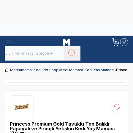
Obivan
Yenilenen Obivan 2 KG Kedi Mamaları ile tanışın!
Markamama
Kedi Pet Shop
Kedi Maması
Kedi Yaş Maması
Princess 
Favoriye
Princess Premium Gold Tavuklu Ton Balıklı
Papayalı ve Pirinçli Yetişkin Kedi Yaş Maması