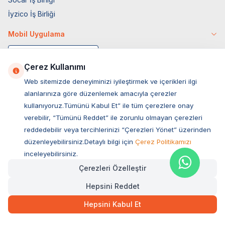
İyzico İş Birliği
Mobil Uygulama
Çerez Kullanımı
Web sitemizde deneyiminizi iyileştirmek ve içerikleri ilgi
alanlarınıza göre düzenlemek amacıyla çerezler
kullanıyoruz.Tümünü Kabul Et” ile tüm çerezlere onay
verebilir, “Tümünü Reddet” ile zorunlu olmayan çerezleri
reddedebilir veya tercihlerinizi “Çerezleri Yönet” üzerinden
düzenleyebilirsiniz.Detaylı bilgi için
Çerez Politikamızı
Müşteri Hizmetleri
inceleyebilirsiniz.
Çerezleri Özelleştir
Sıkça Sorulan Sorular
Hepsini Reddet
Adres
974,00
TL
Hızlı Teslimat
Ovacık Mah. Hacıoğlu Sok. No:13 Başiskele / KOCAELİ
Hepsini Kabul Et
Müşteri Destek Hattı
SEPETE EKLE
0850 532 1141