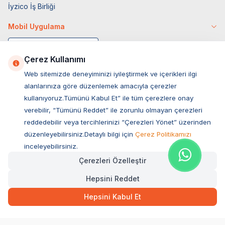
İyzico İş Birliği
Mobil Uygulama
Çerez Kullanımı
Web sitemizde deneyiminizi iyileştirmek ve içerikleri ilgi
alanlarınıza göre düzenlemek amacıyla çerezler
kullanıyoruz.Tümünü Kabul Et” ile tüm çerezlere onay
verebilir, “Tümünü Reddet” ile zorunlu olmayan çerezleri
reddedebilir veya tercihlerinizi “Çerezleri Yönet” üzerinden
düzenleyebilirsiniz.Detaylı bilgi için
Çerez Politikamızı
Müşteri Hizmetleri
inceleyebilirsiniz.
Çerezleri Özelleştir
Sıkça Sorulan Sorular
Hepsini Reddet
Adres
19,90
TL
Hızlı Teslimat
Ovacık Mah. Hacıoğlu Sok. No:13 Başiskele / KOCAELİ
Hepsini Kabul Et
Müşteri Destek Hattı
SEPETE EKLE
0850 532 1141