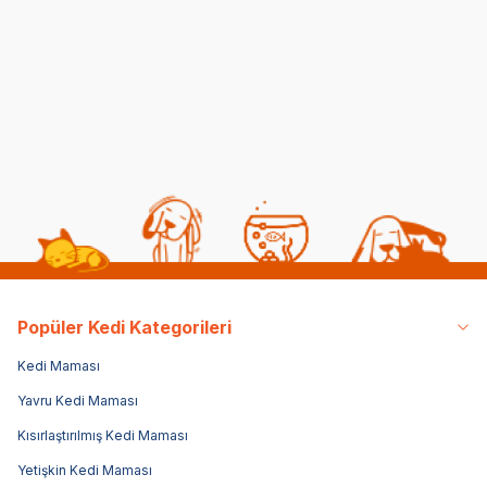
(68)
(2)
39,90
TL
39,90
TL
39
Popüler Kedi Kategorileri
Kedi Maması
Yavru Kedi Maması
Kısırlaştırılmış Kedi Maması
Yetişkin Kedi Maması