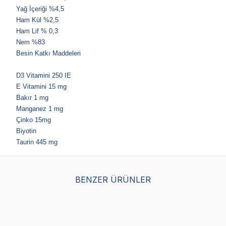
Yağ İçeriği %4,5
Ham Kül %2,5
Ham Lif % 0,3
Nem %83
Besin Katkı Maddeleri
D3 Vitamini 250 IE
E Vitamini 15 mg
Bakır 1 mg
Manganez 1 mg
Çinko 15mg
Biyotin
Taurin 445 mg
BENZER ÜRÜNLER
Miratorg Kitten Jelly
Miratorg Sterilised Gravy
Mir
Dana Etli Yavru Kedi Yaş
Kısırlaştırılmış Tavuklu
Tav
Maması 80 Gr
Kedi Yaş Maması 80 Gr
Ya