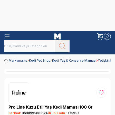
Obivan
Yenilenen Obivan 2 KG Kedi Mamaları ile tanışın!
Markamama
Kedi Pet Shop
Kedi Yaş & Konserve Maması
Yetişkin K
Favoriye
Pro Line Kuzu Etli Yaş Kedi Maması 100 Gr
Barkod:
8698995003124
Ürün Kodu :
T15957