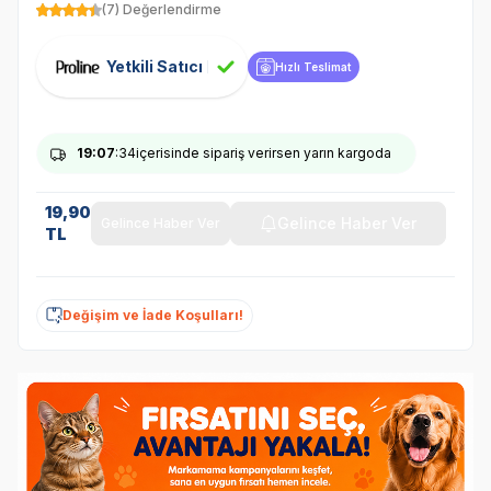
(7) Değerlendirme
Yetkili Satıcı
Hızlı Teslimat
19
:07
:34
içerisinde sipariş verirsen yarın kargoda
19,90
Gelince Haber Ver
Gelince Haber Ver
TL
Değişim ve İade Koşulları!