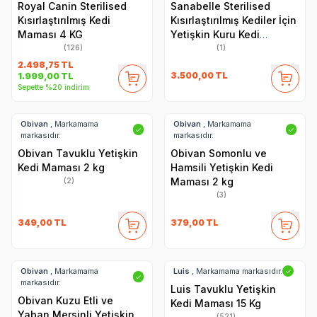
Royal Canin Sterilised
Sanabelle Sterilised
Kısırlaştırılmış Kedi
Kısırlaştırılmış Kediler İçin
Maması 4 KG
Yetişkin Kuru Kedi
Maması 8 Kg
(126)
(1)
2.498,75
TL
3.500,00
TL
1.999,00
TL
Sepette %20 indirim
Obivan
, Markamama
Obivan
, Markamama
✓
✓
markasıdır.
markasıdır.
Obivan Tavuklu Yetişkin
Obivan Somonlu ve
Kedi Maması 2 kg
Hamsili Yetişkin Kedi
Maması 2 kg
(2)
(3)
349,00
TL
379,00
TL
Obivan
, Markamama
Luis
, Markamama markasıdır.
✓
✓
markasıdır.
Luis Tavuklu Yetişkin
Obivan Kuzu Etli ve
Kedi Maması 15 Kg
Yaban Mersinli Yetişkin
(521)