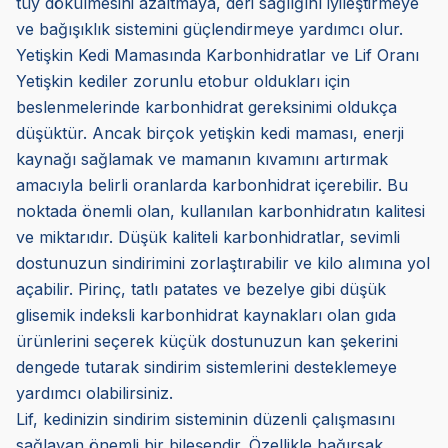
tüy dökülmesini azaltmaya, deri sağlığını iyileştirmeye
ve bağışıklık sistemini güçlendirmeye yardımcı olur.
Yetişkin Kedi Mamasında Karbonhidratlar ve Lif Oranı
Yetişkin kediler zorunlu etobur oldukları için
beslenmelerinde karbonhidrat gereksinimi oldukça
düşüktür. Ancak birçok yetişkin kedi maması, enerji
kaynağı sağlamak ve mamanın kıvamını artırmak
amacıyla belirli oranlarda karbonhidrat içerebilir. Bu
noktada önemli olan, kullanılan karbonhidratın kalitesi
ve miktarıdır. Düşük kaliteli karbonhidratlar, sevimli
dostunuzun sindirimini zorlaştırabilir ve kilo alımına yol
açabilir. Pirinç, tatlı patates ve bezelye gibi düşük
glisemik indeksli karbonhidrat kaynakları olan gıda
ürünlerini seçerek küçük dostunuzun kan şekerini
dengede tutarak sindirim sistemlerini desteklemeye
yardımcı olabilirsiniz.
Lif, kedinizin sindirim sisteminin düzenli çalışmasını
sağlayan önemli bir bileşendir. Özellikle bağırsak