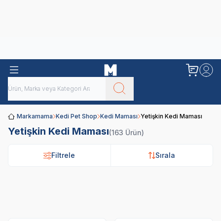
Obivan
Yenilenen Obivan 2 KG Kedi Mamaları ile tanışın!
Markamama
Kedi Pet Shop
Kedi Maması
Yetişkin Kedi Maması
Yetişkin Kedi Maması
(163 Ürün)
Filtrele
Sırala
Royal Canin
Pro Plan
N&D
Hi