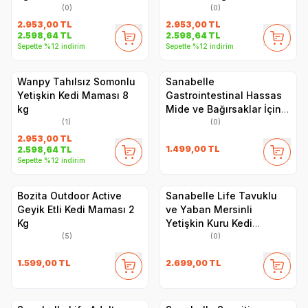
(0)
(0)
2.953,00
TL
2.953,00
TL
2.598,64
TL
2.598,64
TL
Sepette %12 indirim
Sepette %12 indirim
Wanpy Tahılsız Somonlu
Sanabelle
Yetişkin Kedi Maması 8
Gastrointestinal Hassas
kg
Mide ve Bağırsaklar İçin
Özel Formül Kedi Maması
(1)
(0)
2 Kg
2.953,00
TL
1.499,00
TL
2.598,64
TL
Sepette %12 indirim
Bozita Outdoor Active
Sanabelle Life Tavuklu
Geyik Etli Kedi Maması 2
ve Yaban Mersinli
Kg
Yetişkin Kuru Kedi
Maması 8 Kg
(5)
(0)
1.599,00
TL
2.699,00
TL