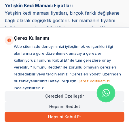
Yetişkin Kedi Maması Fiyatları
Yetişkin kedi maması fiyatları, birçok farklı değişkene
bağlı olarak değişiklik gösterir. Bir mamanın fiyatını
belirleyen en önemli faktörler mamanın içeriği,
kullanılan protein kaynağı, markanın bilinirliği, üretim
Çerez Kullanımı
maliyetleri ve ambalaj boyutudur. Bazı mamalar daha
Web sitemizde deneyiminizi iyileştirmek ve içerikleri ilgi
uygun fiyatlı olurken, premium segmentte yer alan
alanlarınıza göre düzenlemek amacıyla çerezler
markalar daha yüksek bir fiyat etiketiyle
kullanıyoruz.Tümünü Kabul Et” ile tüm çerezlere onay
sunulmaktadır. Ancak, yüksek fiyat her zaman en iyi
verebilir, “Tümünü Reddet” ile zorunlu olmayan çerezleri
besin değerini sunmaz. Bu nedenle, fiyat odaklı kedi
reddedebilir veya tercihlerinizi “Çerezleri Yönet” üzerinden
maması karşılaştırması yaparken mamanın içeriğini,
düzenleyebilirsiniz.Detaylı bilgi için
Çerez Politikamızı
protein ve yağ oranını, katkı maddesi olup olmadığını
inceleyebilirsiniz.
ve tahıl içeriğini dikkatlice incelemek gerekir.
Çerezleri Özelleştir
Yetişkin Kedi Maması Fiyatlarını Etkileyen Faktörler
Hepsini Reddet
Protein Kaynağı ve Kalitesi
Hepsini Kabul Et
Yetişkin kedi mamalarının içeriğinde gerçek et,
hayvansal protein kaynakları ve doğal içerikler yer