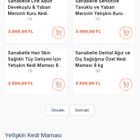
Sanabelle Life Adult
Sanabelle Sensitive
Devekuşlu & Yaban
Tavuklu ve Yaban
Mersinli Kuru Kedi
Mersinli Yetişkin Kuru
Maması 8 kg
Kedi Maması 8 Kg
(1)
(1)
3.000,00
TL
3.000,00
TL
Sanabelle Hair Skin
Sanabelle Dental Ağız ve
Sağlıklı Tüy Gelişimi İçin
Diş Sağlığına Özel Kedi
Yetişkin Kedi Maması 8
Maması 8 kg
kg
(1)
(0)
3.500,00
TL
3.500,00
TL
Önceki
Sonraki
Yetişkin Kedi Maması