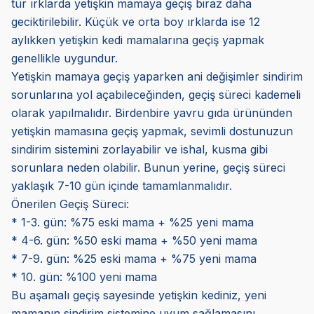
tür ırklarda yetişkin mamaya geçiş biraz daha
geciktirilebilir. Küçük ve orta boy ırklarda ise 12
aylıkken yetişkin kedi mamalarına geçiş yapmak
genellikle uygundur.
Yetişkin mamaya geçiş yaparken ani değişimler sindirim
sorunlarına yol açabileceğinden, geçiş süreci kademeli
olarak yapılmalıdır. Birdenbire yavru gıda ürününden
yetişkin mamasına geçiş yapmak, sevimli dostunuzun
sindirim sistemini zorlayabilir ve ishal, kusma gibi
sorunlara neden olabilir. Bunun yerine, geçiş süreci
yaklaşık 7-10 gün içinde tamamlanmalıdır.
Önerilen Geçiş Süreci:
* 1-3. gün: %75 eski mama + %25 yeni mama
* 4-6. gün: %50 eski mama + %50 yeni mama
* 7-9. gün: %25 eski mama + %75 yeni mama
* 10. gün: %100 yeni mama
Bu aşamalı geçiş sayesinde yetişkin kediniz, yeni
mamanın sindirim sistemine uyum sağlamasını