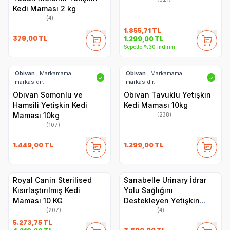
Kedi Maması 2 kg
(4)
1.855,71
TL
379,00
TL
1.299,00
TL
Sepette %30 indirim
Obivan
, Markamama
Obivan
, Markamama
✓
✓
markasıdır.
markasıdır.
Obivan Somonlu ve
Obivan Tavuklu Yetişkin
Hamsili Yetişkin Kedi
Kedi Maması 10kg
Maması 10kg
(238)
(107)
1.449,00
TL
1.299,00
TL
Royal Canin Sterilised
Sanabelle Urinary İdrar
Kısırlaştırılmış Kedi
Yolu Sağlığını
Maması 10 KG
Destekleyen Yetişkin
Kuru Kedi Maması 8 Kg
(207)
(4)
5.273,75
TL