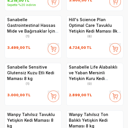
3.600,00
TL
4.219,00
TL
Sepette %20 indirim
Sanabelle
Hill's Science Plan
Gastrointestinal Hassas
Optimal Care Tavuklu
Mide ve Bağırsaklar İçin
Yetişkin Kedi Maması 8kg
Özel Formül Kedi Maması
+ 2kg HEDİYE!
(1)
(6)
8 Kg
3.499,00
TL
4.724,00
TL
Sanabelle Sensitive
Sanabelle Life Alabalıklı
Glutensiz Kuzu Etli Kedi
ve Yaban Mersinli
Maması 8 kg
Yetişkin Kuru Kedi
Maması 8 Kg
(1)
(0)
3.000,00
TL
2.899,00
TL
Wanpy Tahılsız Tavuklu
Wanpy Tahılsız Ton
Yetişkin Kedi Maması 8
Balıklı Yetişkin Kedi
kg
Maması 8 kg