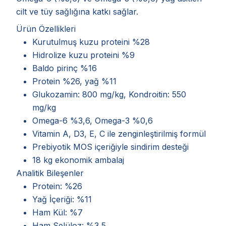
cilt ve tüy sağlığına katkı sağlar.
Ürün Özellikleri
Kurutulmuş kuzu proteini %28
Hidrolize kuzu proteini %9
Baldo pirinç %16
Protein %26, yağ %11
Glukozamin: 800 mg/kg, Kondroitin: 550
mg/kg
Omega-6 %3,6, Omega-3 %0,6
Vitamin A, D3, E, C ile zenginleştirilmiş formül
Prebiyotik MOS içeriğiyle sindirim desteği
18 kg ekonomik ambalaj
Analitik Bileşenler
Protein: %26
Yağ İçeriği: %11
Ham Kül: %7
Ham Selüloz: %3,5