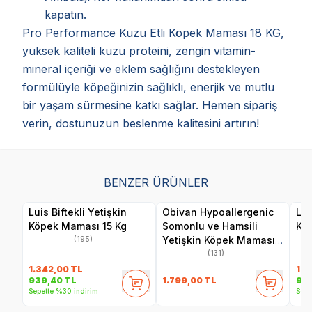
kapatın.
Pro Performance Kuzu Etli Köpek Maması 18 KG,
yüksek kaliteli kuzu proteini, zengin vitamin-
mineral içeriği ve eklem sağlığını destekleyen
formülüyle köpeğinizin sağlıklı, enerjik ve mutlu
bir yaşam sürmesine katkı sağlar. Hemen sipariş
verin, dostunuzun beslenme kalitesini artırın!
BENZER ÜRÜNLER
Luis Biftekli Yetişkin
Obivan Hypoallergenic
Lui
Köpek Maması 15 Kg
Somonlu ve Hamsili
Kö
Yetişkin Köpek Maması
(195)
15 Kg
(131)
1.342,00
TL
1.4
1.799,00
TL
939,40
TL
99
Sepette %30 indirim
Sepe