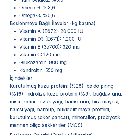
Omega-6: %3,6
Omega-3: %0,6
Beslenmeye Bağlı İlaveler (kg başına)
Vitamin A (E672): 20.000 IU
Vitamin D3 (E671): 1.200 IU
Vitamin E (3a700): 320 mg
Vitamin C: 120 mg
Glukozamin: 800 mg
Kondroitin: 550 mg
İçindekiler
Kurutulmuş kuzu proteini (%28), baldo pirinç
(%16), hidrolize kuzu proteini (%9), buğday unu,
mısır, rafine tavuk yağı, hamsi unu, bira mayası,
hamsi yağı, harnup, nükleotit maya proteini,
kurutulmuş şeker pancarı, mineraller, prebiyotik
mannan oligo sakkaritler (MOS).