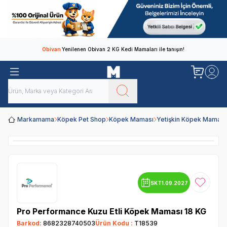
Obivan
Yenilenen Obivan 2 KG Kedi Mamaları ile tanışın!
Markamama
Köpek Pet Shop
Köpek Maması
Yetişkin Köpek Maması
SKT
1.09.2027
Favoriye
Pro Performance Kuzu Etli Köpek Maması 18 KG
Barkod:
8682328740503
Ürün Kodu :
T18539