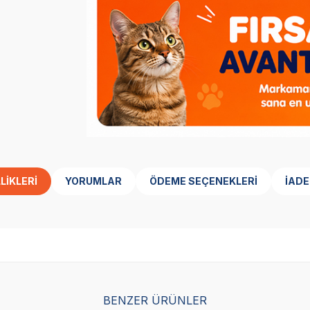
LIKLERI
YORUMLAR
ÖDEME SEÇENEKLERI
İADE
SKT
01.02.2029
SKT
01.02.2029
BENZER ÜRÜNLER
Yetkili
Yetkili
Satıcı
Satıcı