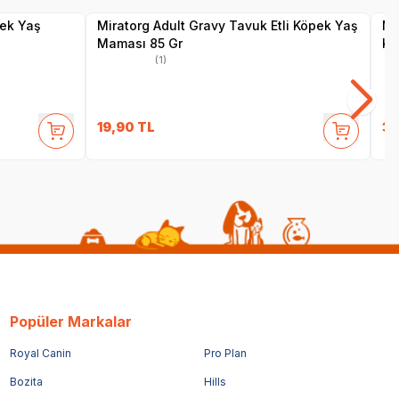
pek Yaş
Miratorg Adult Gravy Tavuk Etli Köpek Yaş
Mi
Maması 85 Gr
Kü
(1)
19,90
TL
39
Popüler Markalar
Royal Canin
Pro Plan
Bozita
Hills