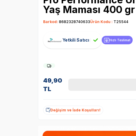
Yaş Maması 400 gr
Barkod:
8682328740633
Ürün Kodu :
T25544
Yetkili Satıcı
Hızlı Teslimat
49,90
TL
Değişim ve İade Koşulları!