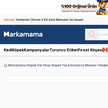
Obivan
Yenilenen Obivan 2 KG Kedi Mamaları ile tanışın!
Kedi
Köpek
Kampanyalar
Turuncu Etiket
Fırsat Köşesi
Markamama
Köpek Pet Shop
Köpek Yaş & Konserve Maması
Yetişk