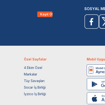
SOSYAL M
Kayıt Ol
Özel Sayfalar
Mobil Uyg
4 Ekim Özel
Markalar
Tüy Savaşları
Socar İş Birliği
İyzico İş Birliği