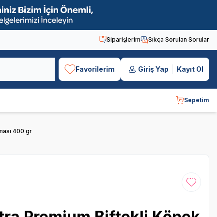
Siparişlerim
Sıkça Sorulan Sorular
Favorilerim
Giriş Yap
Kayıt Ol
Sepetim
ması 400 gr
Favoriye
tra Premium Biftekli Köpek