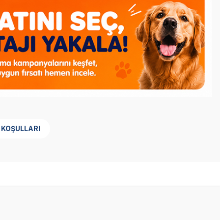
 KOŞULLARI
SKT
1.02.2027
Yetkili
Satıcı