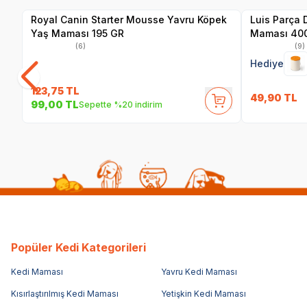
Royal Canin Starter Mousse Yavru Köpek
Luis Parça 
Yaş Maması 195 GR
Maması 40
(6)
(9)
Hediye
123,75
TL
49,90
TL
99,00
TL
Sepette %20 indirim
Popüler Kedi Kategorileri
Kedi Maması
Yavru Kedi Maması
Kısırlaştırılmış Kedi Maması
Yetişkin Kedi Maması