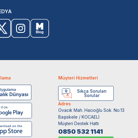
EDYA
ulama
Müşteri Hizmetleri
Sıkça Sorulan
Sorular
Adres
Ovacık Mah. Hacıoğlu Sok. No:13
Başiskele / KOCAELİ
Müşteri Destek Hattı
0850 532 1141