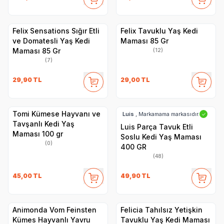
Felix Sensations Sığır Etli
Felix Tavuklu Yaş Kedi
ve Domatesli Yaş Kedi
Maması 85 Gr
Maması 85 Gr
(12)
(7)
29,90
TL
29,00
TL
Tomi Kümese Hayvanı ve
Luis
, Markamama markasıdır.
✓
Tavşanlı Kedi Yaş
Luis Parça Tavuk Etli
Maması 100 gr
Soslu Kedi Yaş Maması
(0)
400 GR
(48)
45,00
TL
49,90
TL
Animonda Vom Feinsten
Felicia Tahılsız Yetişkin
Kümes Hayvanlı Yavru
Tavuklu Yaş Kedi Maması