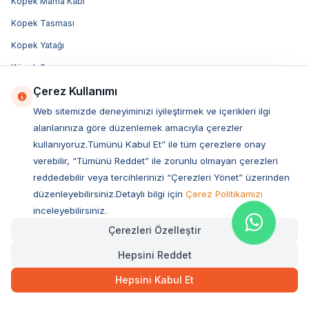
Köpek Mama Kabı
Köpek Tasması
Köpek Yatağı
Köpek Şampuanı
Çerez Kullanımı
Bosch Köpek Maması
Web sitemizde deneyiminizi iyileştirmek ve içerikleri ilgi
Felicia Köpek Maması
alanlarınıza göre düzenlemek amacıyla çerezler
Advance Köpek Maması
kullanıyoruz.Tümünü Kabul Et” ile tüm çerezlere onay
Luis Köpek Maması
verebilir, “Tümünü Reddet” ile zorunlu olmayan çerezleri
reddedebilir veya tercihlerinizi “Çerezleri Yönet” üzerinden
Obivan Köpek Maması
düzenleyebilirsiniz.Detaylı bilgi için
Çerez Politikamızı
Bozita Köpek Maması
inceleyebilirsiniz.
Acana Köpek Maması
Çerezleri Özelleştir
Royal Canin Köpek Maması
Hepsini Reddet
Hill's Köpek Maması
Hepsini Kabul Et
Pro Plan Köpek Maması