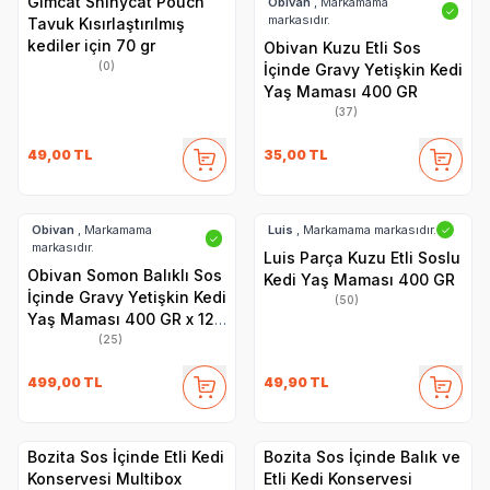
Gimcat Shinycat Pouch
Obivan
, Markamama
✓
markasıdır.
Tavuk Kısırlaştırılmış
kediler için 70 gr
Obivan Kuzu Etli Sos
(0)
İçinde Gravy Yetişkin Kedi
Yaş Maması 400 GR
(37)
49,00
TL
35,00
TL
Obivan
, Markamama
Luis
, Markamama markasıdır.
✓
✓
markasıdır.
Luis Parça Kuzu Etli Soslu
Obivan Somon Balıklı Sos
Kedi Yaş Maması 400 GR
İçinde Gravy Yetişkin Kedi
(50)
Yaş Maması 400 GR x 12
Adet
(25)
499,00
TL
49,90
TL
Bozita Sos İçinde Etli Kedi
Bozita Sos İçinde Balık ve
Konservesi Multibox
Etli Kedi Konservesi