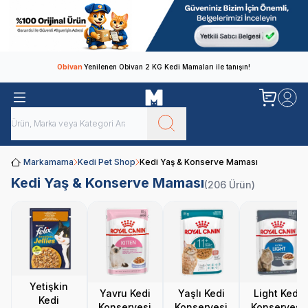
Obivan
Yenilenen Obivan 2 KG Kedi Mamaları ile tanışın!
Markamama
Kedi Pet Shop
Kedi Yaş & Konserve Maması
Kedi Yaş & Konserve Maması
(206 Ürün)
Yetişkin
Yavru Kedi
Yaşlı Kedi
Light Kedi
Kedi
Konservesi
Konservesi
Konservesi