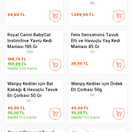
(0)
39,90
TL
1.299,00
TL
Royal Canin BabyCat
Felix Sensations Tavuk
Instinctive Yavru Kedi
Etli ve Havuçlu Yaş Kedi
Maması 195 Gr
Maması 85 Gr
(70)
(7)
198,75
TL
29,00
TL
159,00
TL
Sepette %20 indirim
Wanpy Kediler için Bal
Wanpy Kediler için Ördek
Kabağı & Havuçlu Tavuk
Eti Çorbası 50g
Eti Çorbası 50 Gr
(0)
(1)
40,00
TL
40,00
TL
35,20
TL
35,20
TL
Sepette %12 indirim
Sepette %12 indirim