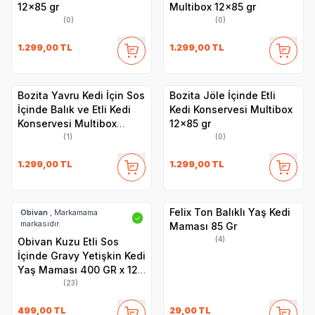
12x85 gr
Multibox 12x85 gr
(0)
(0)
1.299,00
TL
1.299,00
TL
Bozita Yavru Kedi İçin Sos
Bozita Jöle İçinde Etli
İçinde Balık ve Etli Kedi
Kedi Konservesi Multibox
Konservesi Multibox
12x85 gr
12x85 gr
(1)
(0)
1.299,00
TL
1.299,00
TL
Felix Ton Balıklı Yaş Kedi
Obivan
, Markamama
✓
markasıdır.
Maması 85 Gr
(4)
Obivan Kuzu Etli Sos
İçinde Gravy Yetişkin Kedi
Yaş Maması 400 GR x 12
Adet
(23)
499,00
TL
29,00
TL