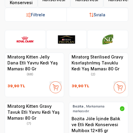
Konservesi
Filtrele
Sırala
Royal Canin
Pro Plan
N&D
Hi
Miratorg Kitten Jelly
Miratorg Sterilised Gravy
Dana Etli Yavru Kedi Yaş
Kısırlaştırılmış Tavuklu
Maması 80 Gr
Kedi Yaş Maması 80 Gr
(68)
(2)
39,90
TL
39,90
TL
Miratorg Kitten Gravy
Bozita
, Markamama
✓
markasıdır.
Tavuk Etli Yavru Kedi Yaş
Maması 80 Gr
Bozita Jöle İçinde Balık
(7)
ve Etli Kedi Konservesi
Multibox 12x85 gr