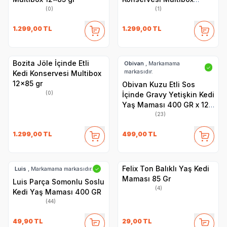
12x85 gr
(0)
(1)
1.299,00
TL
1.299,00
TL
Bozita Jöle İçinde Etli
Obivan
, Markamama
✓
markasıdır.
Kedi Konservesi Multibox
12x85 gr
Obivan Kuzu Etli Sos
(0)
İçinde Gravy Yetişkin Kedi
Yaş Maması 400 GR x 12
Adet
(23)
1.299,00
TL
499,00
TL
Felix Ton Balıklı Yaş Kedi
Luis
, Markamama markasıdır.
✓
Maması 85 Gr
Luis Parça Somonlu Soslu
(4)
Kedi Yaş Maması 400 GR
(44)
49,90
TL
29,00
TL