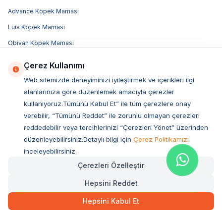
Advance Köpek Maması
Luis Köpek Maması
Obivan Köpek Maması
Bozita Köpek Maması
Çerez Kullanımı
Acana Köpek Maması
Web sitemizde deneyiminizi iyileştirmek ve içerikleri ilgi
Royal Canin Köpek Maması
alanlarınıza göre düzenlemek amacıyla çerezler
kullanıyoruz.Tümünü Kabul Et” ile tüm çerezlere onay
Hill's Köpek Maması
verebilir, “Tümünü Reddet” ile zorunlu olmayan çerezleri
Pro Plan Köpek Maması
reddedebilir veya tercihlerinizi “Çerezleri Yönet” üzerinden
N&D Köpek Maması
düzenleyebilirsiniz.Detaylı bilgi için
Çerez Politikamızı
inceleyebilirsiniz.
Popüler Markalar
Çerezleri Özelleştir
Royal Canin
Hepsini Reddet
Pro Plan
Hepsini Kabul Et
Bozita