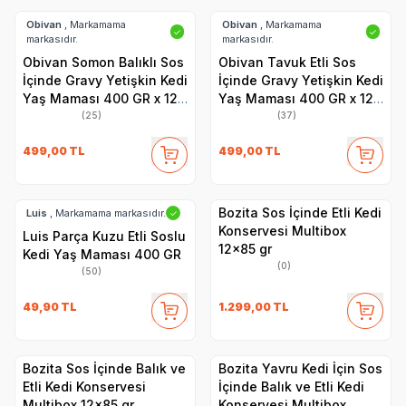
Obivan
, Markamama
Obivan
, Markamama
✓
✓
markasıdır.
markasıdır.
Obivan Somon Balıklı Sos
Obivan Tavuk Etli Sos
İçinde Gravy Yetişkin Kedi
İçinde Gravy Yetişkin Kedi
Yaş Maması 400 GR x 12
Yaş Maması 400 GR x 12
Adet
Adet
(25)
(37)
499,00
TL
499,00
TL
Bozita Sos İçinde Etli Kedi
Luis
, Markamama markasıdır.
✓
Konservesi Multibox
Luis Parça Kuzu Etli Soslu
12x85 gr
Kedi Yaş Maması 400 GR
(0)
(50)
49,90
TL
1.299,00
TL
Bozita Sos İçinde Balık ve
Bozita Yavru Kedi İçin Sos
Etli Kedi Konservesi
İçinde Balık ve Etli Kedi
Multibox 12x85 gr
Konservesi Multibox