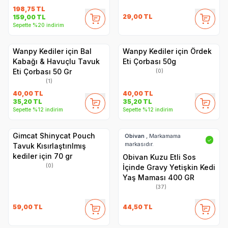
198,75
TL
29,00
TL
159,00
TL
Sepette %20 indirim
Wanpy Kediler için Bal
Wanpy Kediler için Ördek
Kabağı & Havuçlu Tavuk
Eti Çorbası 50g
Eti Çorbası 50 Gr
(0)
(1)
40,00
TL
40,00
TL
35,20
TL
35,20
TL
Sepette %12 indirim
Sepette %12 indirim
Gimcat Shinycat Pouch
Obivan
, Markamama
✓
markasıdır.
Tavuk Kısırlaştırılmış
kediler için 70 gr
Obivan Kuzu Etli Sos
(0)
İçinde Gravy Yetişkin Kedi
Yaş Maması 400 GR
(37)
59,00
TL
44,50
TL