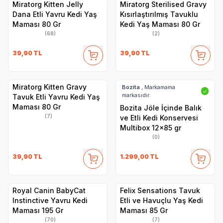
Miratorg Kitten Jelly
Miratorg Sterilised Gravy
Dana Etli Yavru Kedi Yaş
Kısırlaştırılmış Tavuklu
Maması 80 Gr
Kedi Yaş Maması 80 Gr
(68)
(2)
39,90
TL
39,90
TL
Miratorg Kitten Gravy
Bozita
, Markamama
✓
markasıdır.
Tavuk Etli Yavru Kedi Yaş
Maması 80 Gr
Bozita Jöle İçinde Balık
(7)
ve Etli Kedi Konservesi
Multibox 12x85 gr
(0)
39,90
TL
1.299,00
TL
Royal Canin BabyCat
Felix Sensations Tavuk
Instinctive Yavru Kedi
Etli ve Havuçlu Yaş Kedi
Maması 195 Gr
Maması 85 Gr
(70)
(7)