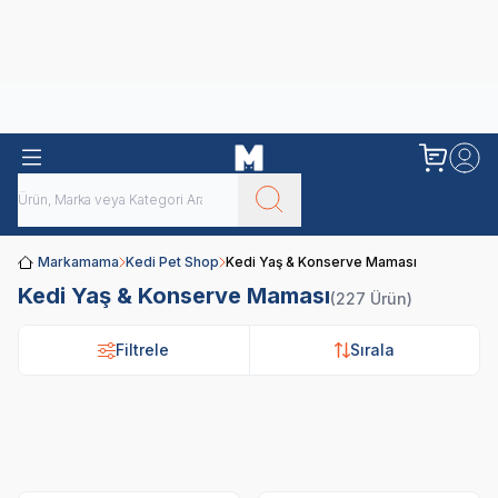
Obivan
Yenilenen Obivan 2 KG Kedi Mamaları ile tanışın!
Markamama
Kedi Pet Shop
Kedi Yaş & Konserve Maması
Kedi Yaş & Konserve Maması
(227 Ürün)
Filtrele
Sırala
Royal Canin
Pro Plan
N&D
Hi