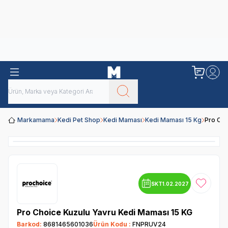
Obivan
Yenilenen Obivan 2 KG Kedi Mamaları ile tanışın!
Markamama
Kedi Pet Shop
Kedi Maması
Kedi Maması 15 Kg
Pro Cho
SKT
1.02.2027
Favoriye
Pro Choice Kuzulu Yavru Kedi Maması 15 KG
Barkod:
8681465601036
Ürün Kodu :
FNPRUV24