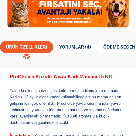
ÜRÜN ÖZELLIKLERI
YORUMLAR (4)
ÖDEME SEÇEN
ProChoice Kuzulu Yavru Kedi Maması 15 KG
Yavru kediler için özel içeriklerle formüle edilmiş kuru mamadır.
Kediniz 12 aylık olana kadar kullanabiliceğiniz bu mama onların
gelişimi için çok önemlidir. Prochoice yavru kedi maması yavru
kedinizin ihtiyacı olan tüm protein mineral ve vitamin değerlerini
karşılayabilecek bir mamadır. Kuzu eti aromasıyla küçük
dostunuzun vazgeçilmezi olacaktır.
İçindekiler:
Kuzu eti, pirinç, mısır, hayvansal yağlar, et ve et