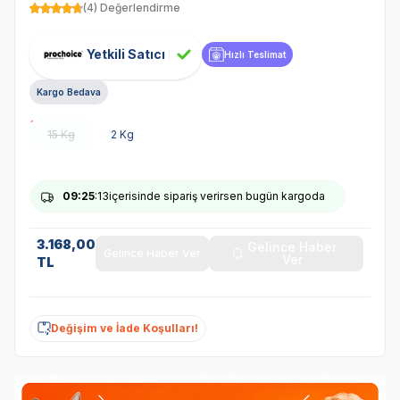
(4) Değerlendirme
Yetkili Satıcı
Hızlı Teslimat
Kargo Bedava
15 Kg
2 Kg
09
:25
:13
içerisinde sipariş verirsen bugün kargoda
3.168,00
Gelince Haber
Gelince Haber Ver
Ver
TL
Değişim ve İade Koşulları!