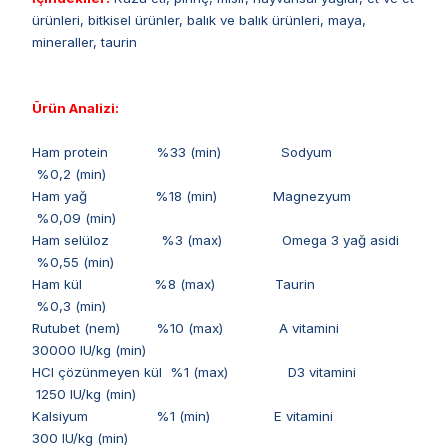
ürünleri, bitkisel ürünler, balık ve balık ürünleri, maya,
mineraller, taurin
Ürün Analizi:
Ham protein %33 (min) Sodyum
%0,2 (min)
Ham yağ %18 (min) Magnezyum
%0,09 (min)
Ham selüloz %3 (max) Omega 3 yağ asidi
%0,55 (min)
Ham kül %8 (max) Taurin
%0,3 (min)
Rutubet (nem) %10 (max) A vitamini
30000 IU/kg (min)
HCl çözünmeyen kül %1 (max) D3 vitamini
1250 IU/kg (min)
Kalsiyum %1 (min) E vitamini
300 IU/kg (min)