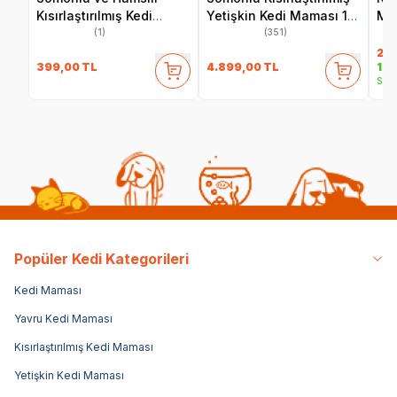
Kısırlaştırılmış Kedi
Yetişkin Kedi Maması 10
Ma
Maması 2 kg
kg
(1)
(351)
2.4
399,00
TL
4.899,00
TL
1.9
Sepe
Popüler Kedi Kategorileri
Kedi Maması
Yavru Kedi Maması
Kısırlaştırılmış Kedi Maması
Yetişkin Kedi Maması