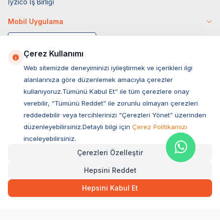
İyzico İş Birliği
Mobil Uygulama
Çerez Kullanımı
Web sitemizde deneyiminizi iyileştirmek ve içerikleri ilgi
alanlarınıza göre düzenlemek amacıyla çerezler
kullanıyoruz.Tümünü Kabul Et” ile tüm çerezlere onay
verebilir, “Tümünü Reddet” ile zorunlu olmayan çerezleri
reddedebilir veya tercihlerinizi “Çerezleri Yönet” üzerinden
düzenleyebilirsiniz.Detaylı bilgi için
Çerez Politikamızı
Müşteri Hizmetleri
inceleyebilirsiniz.
Çerezleri Özelleştir
Sıkça Sorulan Sorular
Hepsini Reddet
Adres
579,00
TL
Hızlı Teslimat
Ovacık Mah. Hacıoğlu Sok. No:13 Başiskele / KOCAELİ
Hepsini Kabul Et
Müşteri Destek Hattı
SEPETE EKLE
0850 532 1141