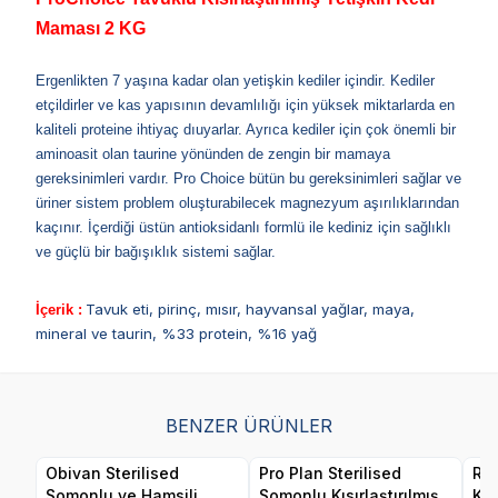
Maması 2 KG
Ergenlikten 7 yaşına kadar olan yetişkin kediler içindir. Kediler
etçildirler ve kas yapısının devamlılığı için yüksek miktarlarda en
kaliteli proteine ihtiyaç dıuyarlar. Ayrıca kediler için çok önemli bir
aminoasit olan taurine yönünden de zengin bir mamaya
gereksinimleri vardır. Pro Choice bütün bu gereksinimleri sağlar ve
üriner sistem problem oluşturabilecek magnezyum aşırılıklarından
kaçınır. İçerdiği üstün antioksidanlı formlü ile kediniz için sağlıklı
ve güçlü bir bağışıklık sistemi sağlar.
Tavuk eti, pirinç, mısır, hayvansal yağlar, maya,
İçerik :
mineral ve taurin, %33 protein, %16 yağ
BENZER ÜRÜNLER
Obivan Sterilised
Pro Plan Sterilised
Roy
Somonlu ve Hamsili
Somonlu Kısırlaştırılmış
Kıs