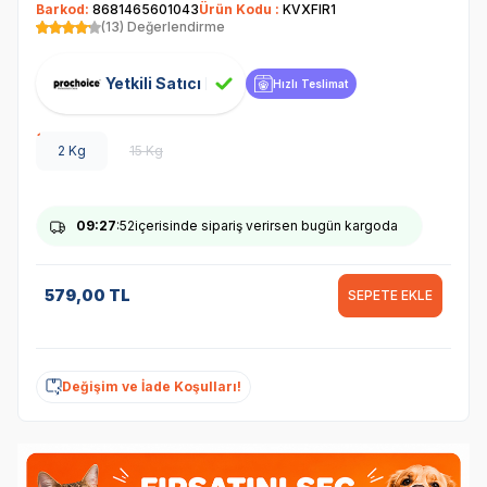
Barkod:
8681465601043
Ürün Kodu :
KVXFIR1
(13) Değerlendirme
Yetkili Satıcı
Hızlı Teslimat
2 Kg
15 Kg
09
:27
:52
içerisinde sipariş verirsen bugün kargoda
579,00
TL
SEPETE EKLE
Değişim ve İade Koşulları!