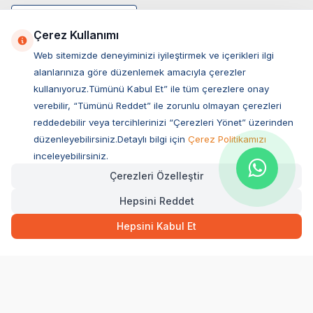
Çerez Kullanımı
Web sitemizde deneyiminizi iyileştirmek ve içerikleri ilgi
alanlarınıza göre düzenlemek amacıyla çerezler
kullanıyoruz.Tümünü Kabul Et” ile tüm çerezlere onay
verebilir, “Tümünü Reddet” ile zorunlu olmayan çerezleri
reddedebilir veya tercihlerinizi “Çerezleri Yönet” üzerinden
düzenleyebilirsiniz.Detaylı bilgi için
Çerez Politikamızı
Müşteri Hizmetleri
inceleyebilirsiniz.
Çerezleri Özelleştir
Sıkça Sorulan Sorular
Hepsini Reddet
Adres
Ovacık Mah. Hacıoğlu Sok. No:13 Başiskele / KOCAELİ
Hepsini Kabul Et
Müşteri Destek Hattı
0850 532 1141
WhatsApp Destek
0554 871 66 20