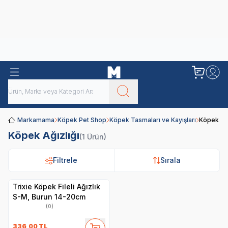
Obivan
Yenilenen Obivan 2 KG Kedi Mamaları ile tanışın!
Markamama
Köpek Pet Shop
Köpek Tasmaları ve Kayışları
Köpek Ağı
Köpek Ağızlığı
(1 Ürün)
Filtrele
Filtrele
Sırala
Sırala
Trixie Köpek Fileli Ağızlık
S-M, Burun 14-20cm
(0)
336,00
TL