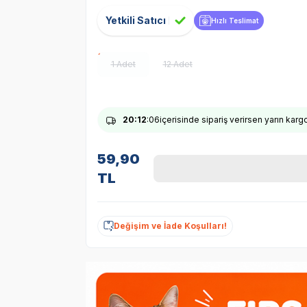
Yetkili Satıcı
Hızlı Teslimat
1 Adet
12 Adet
20
:12
:05
içerisinde sipariş verirsen yarın karg
59,90
TL
Değişim ve İade Koşulları!