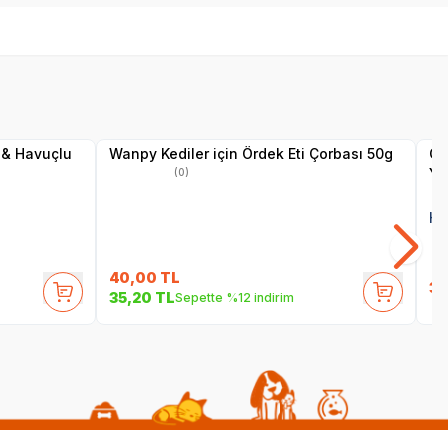
SKT
01.10.2027
Yetkili
Satıcı
 & Havuçlu
Wanpy Kediler için Ördek Eti Çorbası 50g
Ob
Ye
(0)
He
40,00
TL
35
35,20
TL
Sepette %12 indirim