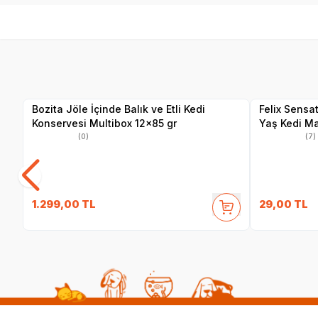
SKT
02.09.2027
Yetkili
Satıcı
Bozita Jöle İçinde Balık ve Etli Kedi
Felix Sensa
Konservesi Multibox 12x85 gr
Yaş Kedi M
(0)
(7)
1.299,00
TL
29,00
TL