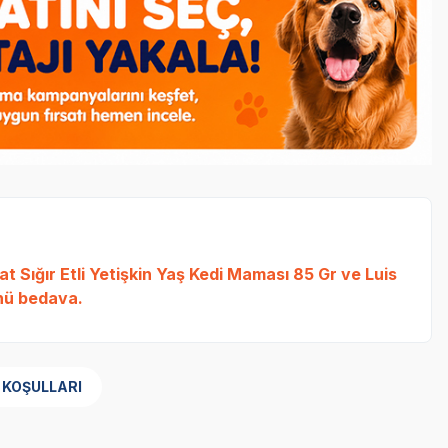
t Sığır Etli Yetişkin Yaş Kedi Maması 85 Gr
ve
Luis
ü bedava.
 KOŞULLARI