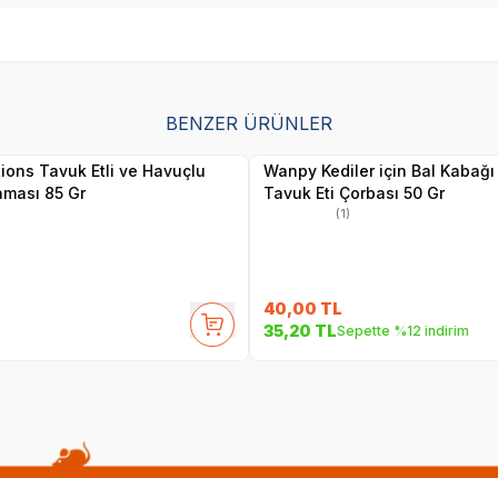
SKT
1.09.2027
SKT
01.10.2027
BENZER ÜRÜNLER
Yetkili
Yetkili
Satıcı
Satıcı
tions Tavuk Etli ve Havuçlu
Wanpy Kediler için Bal Kabağı
aması 85 Gr
Tavuk Eti Çorbası 50 Gr
(1)
40,00
TL
35,20
TL
Sepette %12 indirim