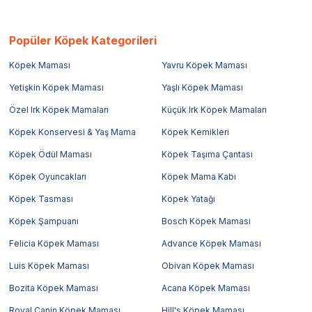
Popüler Köpek Kategorileri
Köpek Maması
Yavru Köpek Maması
Yetişkin Köpek Maması
Yaşlı Köpek Maması
Özel Irk Köpek Mamaları
Küçük Irk Köpek Mamaları
Köpek Konservesi & Yaş Mama
Köpek Kemikleri
Köpek Ödül Maması
Köpek Taşıma Çantası
Köpek Oyuncakları
Köpek Mama Kabı
Köpek Tasması
Köpek Yatağı
Köpek Şampuanı
Bosch Köpek Maması
Felicia Köpek Maması
Advance Köpek Maması
Luis Köpek Maması
Obivan Köpek Maması
Bozita Köpek Maması
Acana Köpek Maması
Royal Canin Köpek Maması
Hill's Köpek Maması