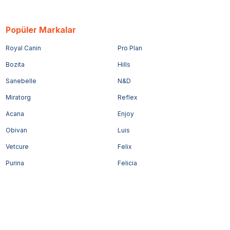
Popüler Markalar
Royal Canin
Pro Plan
Bozita
Hills
Sanebelle
N&D
Miratorg
Reflex
Acana
Enjoy
Obivan
Luis
Vetcure
Felix
Purina
Felicia