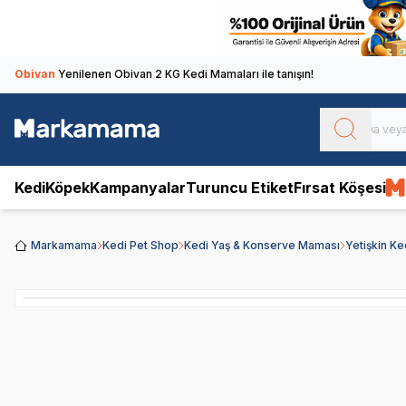
Obivan
Yenilenen Obivan 2 KG Kedi Mamaları ile tanışın!
Kedi
Köpek
Kampanyalar
Turuncu Etiket
Fırsat Köşesi
Markamama
Kedi Pet Shop
Kedi Yaş & Konserve Maması
Yetişkin K