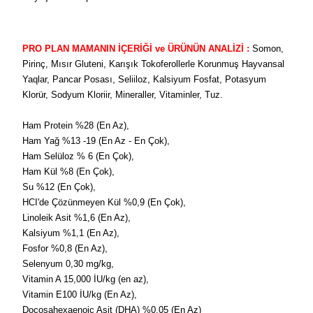
PRO PLAN MAMANIN İÇERİĞİ ve ÜRÜNÜN ANALİZİ :
Somon,
Pirinç, Mısır Gluteni, Karışık Tokoferollerle Korunmuş Hayvansal
Yaqlar, Pancar Posası, Seliiloz, Kalsiyum Fosfat, Potasyum
Klorür, Sodyum Kloriir, Mineraller, Vitaminler, Tuz.
Ham Protein %28 (En Az),
Ham Yağ %13 -19 (En Az - En Çok),
Ham Selüloz % 6 (En Çok),
Ham Kül %8 (En Çok),
Su %12 (En Çok),
HCI'de Çözünmeyen Kül %0,9 (En Çok),
Linoleik Asit %1,6 (En Az),
Kalsiyum %1,1 (En Az),
Fosfor %0,8 (En Az),
Selenyum 0,30 mg/kg,
Vitamin A 15,000 İU/kg (en az),
Vitamin E100 İU/kg (En Az),
Docosahexaenoic Asit (DHA) %0,05 (En Az)