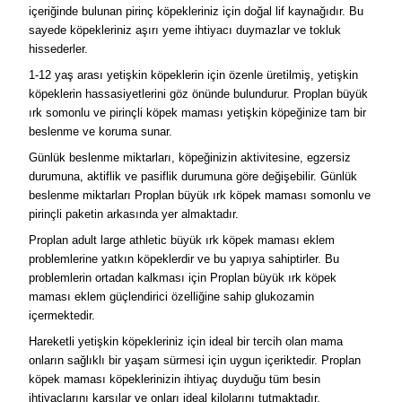
içeriğinde bulunan pirinç köpekleriniz için doğal lif kaynağıdır. Bu
sayede köpekleriniz aşırı yeme ihtiyacı duymazlar ve tokluk
hissederler.
1-12 yaş arası yetişkin köpeklerin için özenle üretilmiş, yetişkin
köpeklerin hassasiyetlerini göz önünde bulundurur. Proplan büyük
ırk somonlu ve pirinçli köpek maması yetişkin köpeğinize tam bir
beslenme ve koruma sunar.
Günlük beslenme miktarları, köpeğinizin aktivitesine, egzersiz
durumuna, aktiflik ve pasiflik durumuna göre değişebilir. Günlük
beslenme miktarları Proplan büyük ırk köpek maması somonlu ve
pirinçli paketin arkasında yer almaktadır.
Proplan adult large athletic büyük ırk köpek maması eklem
problemlerine yatkın köpeklerdir ve bu yapıya sahiptirler. Bu
problemlerin ortadan kalkması için Proplan büyük ırk köpek
maması eklem güçlendirici özelliğine sahip glukozamin
içermektedir.
Hareketli yetişkin köpekleriniz için ideal bir tercih olan mama
onların sağlıklı bir yaşam sürmesi için uygun içeriktedir. Proplan
köpek maması köpeklerinizin ihtiyaç duyduğu tüm besin
ihtiyaçlarını karşılar ve onları ideal kilolarını tutmaktadır.