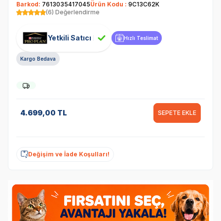
Barkod:
7613035417045
Ürün Kodu :
9C13C62K
(6) Değerlendirme
Yetkili Satıcı
Hızlı Teslimat
Kargo Bedava
4.699,00
TL
SEPETE EKLE
Değişim ve İade Koşulları!