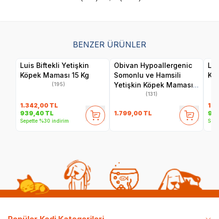
BENZER ÜRÜNLER
Luis Biftekli Yetişkin
Obivan Hypoallergenic
Lui
Köpek Maması 15 Kg
Somonlu ve Hamsili
Kö
Yetişkin Köpek Maması
(195)
15 Kg
(131)
1.342,00
TL
1.4
1.799,00
TL
939,40
TL
99
Sepette %30 indirim
Sepe
Popüler Kedi Kategorileri