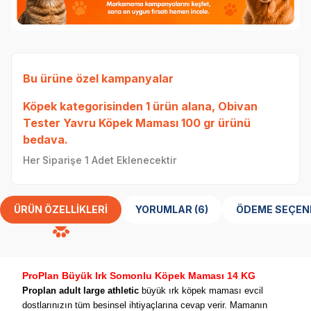
Bu ürüne özel kampanyalar
Köpek
kategorisinden 1 ürün alana,
Obivan
Tester Yavru Köpek Maması 100 gr
ürünü
bedava.
Her Siparişe 1 Adet Eklenecektir
ÜRÜN ÖZELLIKLERI
YORUMLAR (6)
ÖDEME SEÇEN
ProPlan Büyük Irk Somonlu Köpek Maması 14 KG
Proplan adult large athletic
büyük ırk köpek maması evcil
dostlarınızın tüm besinsel ihtiyaçlarına cevap verir. Mamanın