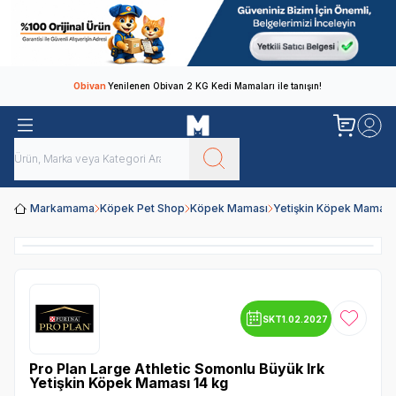
Obivan
Yenilenen Obivan 2 KG Kedi Mamaları ile tanışın!
Markamama
Köpek Pet Shop
Köpek Maması
Yetişkin Köpek Maması
SKT
1.02.2027
Favoriye
Pro Plan Large Athletic Somonlu Büyük Irk
Yetişkin Köpek Maması 14 kg