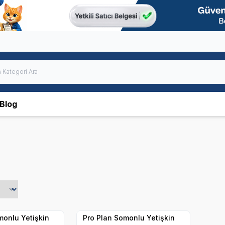
Blog
SKT
1.03.2027
SKT
1.05.2027
Hızlı Teslimat
Yetkili
Yetkili
Satıcı
Satıcı
Kargo Bedava
monlu Yetişkin
Pro Plan Somonlu Yetişkin