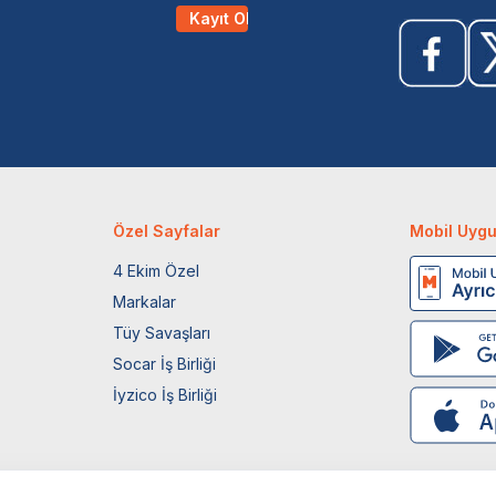
Kayıt Ol
Özel Sayfalar
Mobil Uyg
4 Ekim Özel
Markalar
Tüy Savaşları
Socar İş Birliği
İyzico İş Birliği