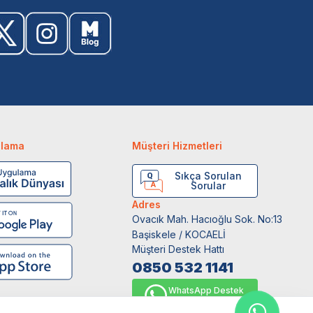
ulama
Müşteri Hizmetleri
Sıkça Sorulan
Sorular
Adres
Ovacık Mah. Hacıoğlu Sok. No:13
Başiskele / KOCAELİ
Müşteri Destek Hattı
0850 532 1141
WhatsApp Destek
0554 871 66 20