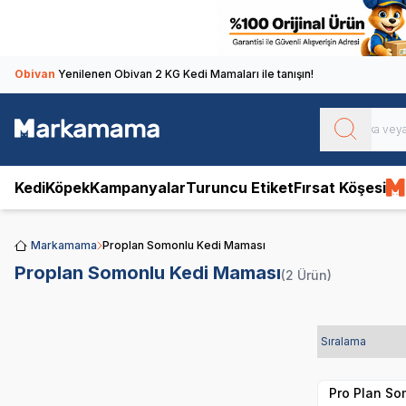
Obivan
Yenilenen Obivan 2 KG Kedi Mamaları ile tanışın!
Kedi
Köpek
Kampanyalar
Turuncu Etiket
Fırsat Köşesi
Markamama
Proplan Somonlu Kedi Maması
Proplan Somonlu Kedi Maması
(2 Ürün)
Hızlı Teslimat
Kargo Bedava
Pro Plan So