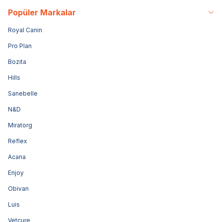
Popüler Markalar
Royal Canin
Pro Plan
Bozita
Hills
Sanebelle
N&D
Miratorg
Reflex
Acana
Enjoy
Obivan
Luis
Vetcure