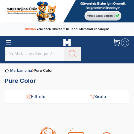
Obivan
Yenilenen Obivan 2 KG Kedi Mamaları ile tanışın!
Markamama
Pure Color
Pure Color
Filtrele
Sırala