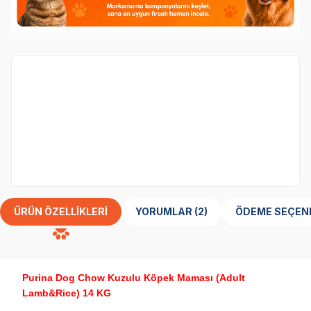
Köpek
kategorisinden 1 ürün alana,
Obivan
Tester Yavru Köpek Maması 100 gr
ürünü
bedava.
Her Siparişe 1 Adet Eklenecektir
ÜRÜN ÖZELLIKLERI
YORUMLAR (2)
ÖDEME SEÇEN
Purina Dog Chow Kuzulu Köpek Maması (Adult
Lamb&Rice) 14 KG