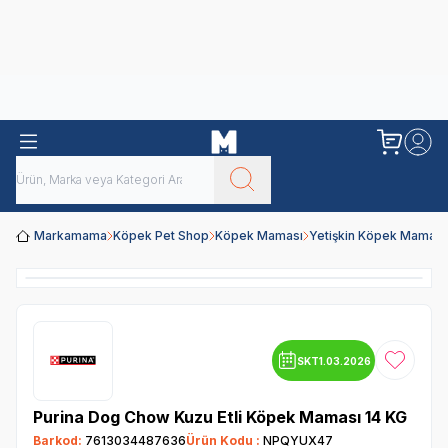
Obivan
Yenilenen Obivan 2 KG Kedi Mamaları ile tanışın!
Markamama
Köpek Pet Shop
Köpek Maması
Yetişkin Köpek Maması
SKT
1.03.2026
Favoriye
Purina Dog Chow Kuzu Etli Köpek Maması 14 KG
Barkod:
7613034487636
Ürün Kodu :
NPQYUX47