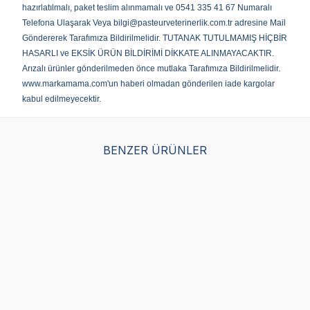
hazırlatılmalı, paket teslim alınmamalı ve 0541 335 41 67 Numaralı
Telefona Ulaşarak Veya bilgi@pasteurveterinerlik.com.tr adresine Mail
Göndererek Tarafımıza Bildirilmelidir. TUTANAK TUTULMAMIŞ HİÇBİR
HASARLI ve EKSİK ÜRÜN BİLDİRİMİ DİKKATE ALINMAYACAKTIR.
Arızalı ürünler gönderilmeden önce mutlaka Tarafımıza Bildirilmelidir.
www.markamama.com'un haberi olmadan gönderilen iade kargolar
kabul edilmeyecektir.
BENZER ÜRÜNLER
Luis Biftekli Yetişkin
Obivan Hypoallergenic
Lui
Köpek Maması 15 Kg
Somonlu ve Hamsili
Kö
Yetişkin Köpek Maması
(195)
15 Kg
(131)
1.342,00
TL
1.4
1.799,00
TL
939,40
TL
99
Sepette %30 indirim
Sepe