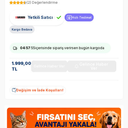
(2) Değerlendirme
Yetkili Satıcı
Hızlı Teslimat
Kargo Bedava
04
:57
:55
içerisinde sipariş verirsen bugün kargoda
1.999,00
Gelince Haber
Gelince Haber Ver
Ver
TL
Değişim ve İade Koşulları!