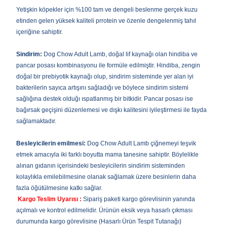
Yetişkin köpekler için %100 tam ve dengeli beslenme gerçek kuzu
etinden gelen yüksek kaliteli prrotein ve özenle dengelenmiş tahıl
içeriğine sahiptir.
Sindirim:
Dog Chow Adult Lamb, doğal lif kaynağı olan hindiba ve
pancar posası kombinasyonu ile formüle edilmiştir. Hindiba, zengin
doğal bir prebiyotik kaynağı olup, sindirim sisteminde yer alan iyi
bakterilerin sayıca artışını sağladığı ve böylece sindirim sistemi
sağlığına destek olduğı ıspatlanmış bir bitkidir. Pancar posası ise
bağırsak geçişini düzenlemesi ve dışkı kalitesini iyileştirmesi ile fayda
sağlamaktadır.
Besleyicilerin emilmesi:
Dog Chow Adult Lamb çiğnemeyi teşvik
etmek amacıyla iki farklı boyutta mama tanesine sahiptir. Böylelikle
alınan gıdanın içerisindeki besleyicilerin sindirim sisteminden
kolaylıkla emilebilmesine olanak sağlamak üzere besinlerin daha
fazla öğütülmesine katkı sağlar.
Kargo Teslim Uyarısı :
Sipariş paketi kargo görevlisinin yanında
açılmalı ve kontrol edilmelidir. Ürünün eksik veya hasarlı çıkması
durumunda kargo görevlisine (Hasarlı Ürün Tespit Tutanağı)