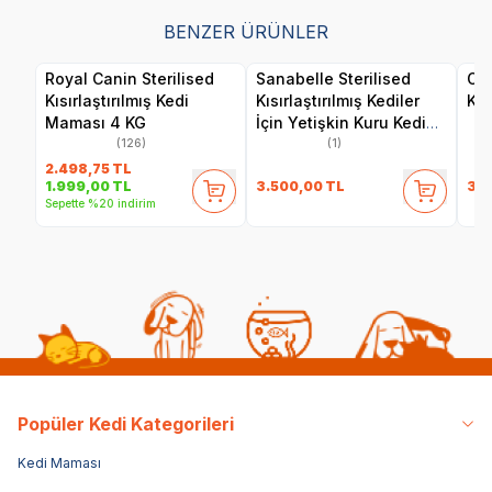
BENZER ÜRÜNLER
Royal Canin Sterilised
Sanabelle Sterilised
Obi
Kısırlaştırılmış Kedi
Kısırlaştırılmış Kediler
Ke
Maması 4 KG
İçin Yetişkin Kuru Kedi
Maması 8 Kg
(126)
(1)
2.498,75
TL
3.500,00
TL
34
1.999,00
TL
Sepette %20 indirim
Popüler Kedi Kategorileri
Kedi Maması