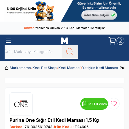
Obivan
Yenilenen Obivan 2 KG Kedi Mamaları ile tanışın!
Markamama
Kedi Pet Shop
Kedi Maması
Yetişkin Kedi Maması
Purin
SKT
1.11.2026
Favoriye
Purina One Sığır Etli Kedi Maması 1,5 Kg
Barkod:
7613035610743
Ürün Kodu :
T24606