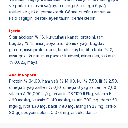
ve parlak olmasını sağlayan omega 3, omega 6 yağ
asitleri ve çinko içermektedir. Görme gücünü artıran ve
kalp sağlığını destekleyen taurin içermektedir.
İçerik
Sığır akciğeri % 16, kurutulmuş kanatlı proteini, tam
buğday % 15, mısır, soya unu, domuz yağı, buğday
gluteni, mısır proteini unu, kurutulmuş hindiba kökü % 2,
mısır grizi, kurutulmuş pancar küspesi, mineraller, sakatat
% 0,025, maya.
Analiz Raporu
Protein % 34,00, ham yağ % 14,00, kül % 7,50, lif % 2,50,
omega 3 yağ asitleri % 0,10, omega 6 yağ asitleri % 2,00,
vitamin A 36,000 IU/kg, vitamin D3 1100 IU/kg, vitamin E
460 mg/kg, vitamin C 140 mg/kg, taurin 700 mg, demir 50
mg/kg, iyot 1,30 mg, bakır 7,80 mg, mangan 23 mg, çinko
80 gr, sodyum selenit 0,074 mg, antioksidanlar.