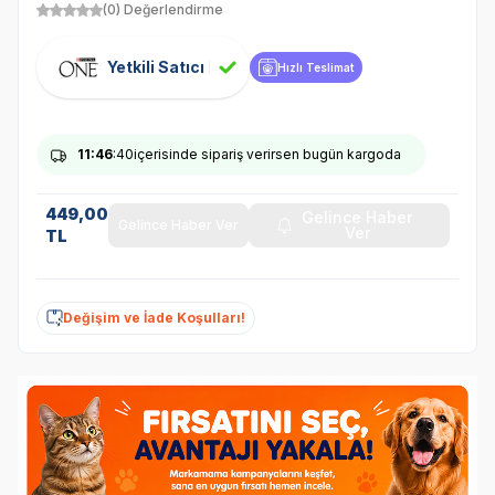
(0) Değerlendirme
Yetkili Satıcı
Hızlı Teslimat
11
:46
:40
içerisinde sipariş verirsen bugün kargoda
449,00
Gelince Haber
Gelince Haber Ver
Ver
TL
Değişim ve İade Koşulları!