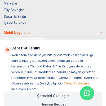
Markalar
Tüy Savaşları
Socar İş Birliği
İyzico İş Birliği
Mobil Uygulama
Çerez Kullanımı
Web sitemizde deneyiminizi iyileştirmek ve içerikleri ilgi
alanlarınıza göre düzenlemek amacıyla çerezler
kullanıyoruz.Tümünü Kabul Et” ile tüm çerezlere onay
verebilir, “Tümünü Reddet” ile zorunlu olmayan çerezleri
reddedebilir veya tercihlerinizi “Çerezleri Yönet” üzerinden
düzenleyebilirsiniz.Detaylı bilgi için
Çerez Politikamızı
Müşteri Hizmetleri
inceleyebilirsiniz.
Çerezleri Özelleştir
Sıkça Sorulan Sorular
Hepsini Reddet
Adres