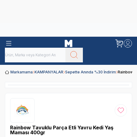
Obivan
Yenilenen Obivan 2 KG Kedi Mamaları ile tanışın!
Markamama
KAMPANYALAR
Sepette Anında %30 İndirim
Rainbow Ta
Favoriye
Rainbow Tavuklu Parça Etli Yavru Kedi Yaş
Maması 400gr