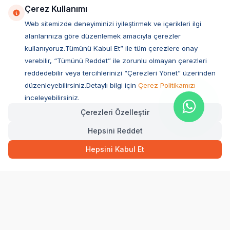
Çerez Kullanımı
Web sitemizde deneyiminizi iyileştirmek ve içerikleri ilgi
alanlarınıza göre düzenlemek amacıyla çerezler
kullanıyoruz.Tümünü Kabul Et” ile tüm çerezlere onay
verebilir, “Tümünü Reddet” ile zorunlu olmayan çerezleri
reddedebilir veya tercihlerinizi “Çerezleri Yönet” üzerinden
düzenleyebilirsiniz.Detaylı bilgi için
Çerez Politikamızı
Müşteri Hizmetleri
inceleyebilirsiniz.
Çerezleri Özelleştir
Sıkça Sorulan Sorular
Hepsini Reddet
Adres
47,50
TL
Hızlı Teslimat
Ovacık Mah. Hacıoğlu Sok. No:13 Başiskele / KOCAELİ
Hepsini Kabul Et
Müşteri Destek Hattı
SEPETE EKLE
0850 532 1141
WhatsApp Destek
0554 871 66 20