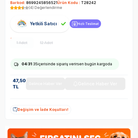
Barkod:
8699245856521
Ürün Kodu :
T28242
(4) Değerlendirme
Yetkili Satıcı
Hızlı Teslimat
1 Adet
12 Adet
04
:31
:35
içerisinde sipariş verirsen bugün kargoda
47,50
Gelince Haber Ver
Gelince Haber Ver
TL
Değişim ve İade Koşulları!