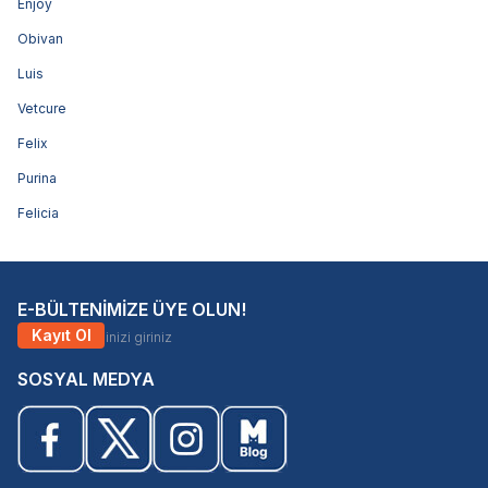
Enjoy
Obivan
Luis
Vetcure
Felix
Purina
Felicia
E-BÜLTENİMİZE ÜYE OLUN!
Kayıt Ol
SOSYAL MEDYA