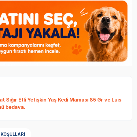
t Sığır Etli Yetişkin Yaş Kedi Maması 85 Gr
ve
Luis
ü bedava.
 KOŞULLARI