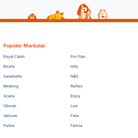
Popüler Markalar
Royal Canin
Pro Plan
Bozita
Hills
Sanebelle
N&D
Miratorg
Reflex
Acana
Enjoy
Obivan
Luis
Vetcure
Felix
Purina
Felicia