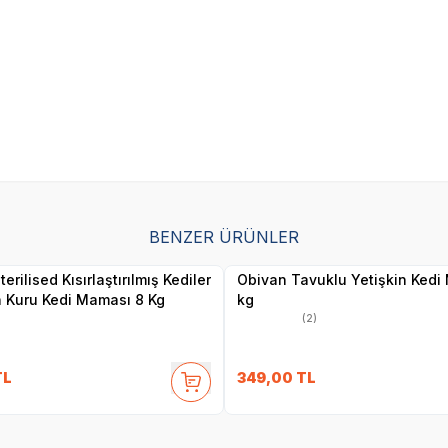
SKT
1.06.2027
SKT
01.11.2027
BENZER ÜRÜNLER
Yetkili
Yetkili
Satıcı
Satıcı
erilised Kısırlaştırılmış Kediler
Obivan Tavuklu Yetişkin Kedi
in Kuru Kedi Maması 8 Kg
kg
(2)
TL
349,00
TL