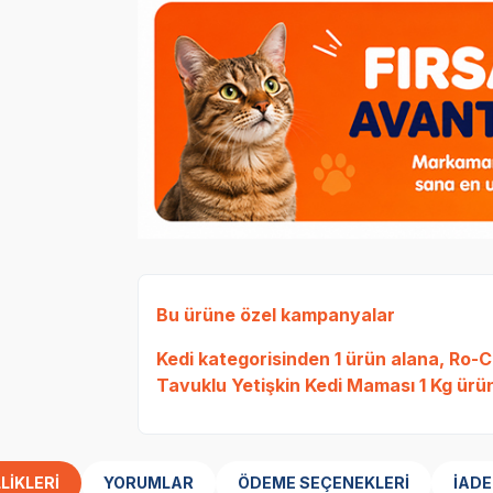
Bu ürüne özel kampanyalar
Kedi
kategorisinden 1 ürün alana,
Ro-Ca
Tavuklu Yetişkin Kedi Maması 1 Kg
ürün
LIKLERI
YORUMLAR
ÖDEME SEÇENEKLERI
İADE