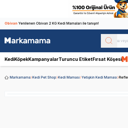
Obivan
Yenilenen Obivan 2 KG Kedi Mamaları ile tanışın!
Kedi
Köpek
Kampanyalar
Turuncu Etiket
Fırsat Köşesi
Markamama
Kedi Pet Shop
Kedi Maması
Yetişkin Kedi Maması
Refle