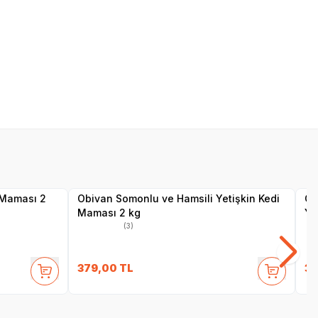
SKT
01.11.2027
Yetkili
Satıcı
 Maması 2
Obivan Somonlu ve Hamsili Yetişkin Kedi
Ob
Maması 2 kg
Ye
(3)
379,00
TL
37