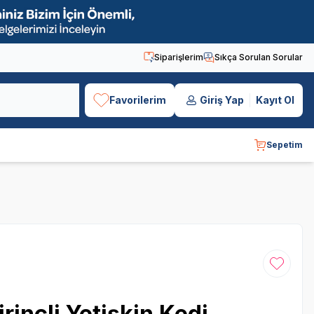
Siparişlerim
Sıkça Sorulan Sorular
Favorilerim
Giriş Yap
Kayıt Ol
Sepetim
Favoriye
rinçli Yetişkin Kedi