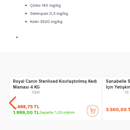
Çinko 140 mg/kg
Selenyum 0,3 mg/kg
Kolin 3500 mg/kg
SKT
1.06.2027
Yetkili
Satıcı
Royal Canin Sterilised Kısırlaştırılmış Kedi
Sanabelle St
Maması 4 KG
İçin Yetişk
(126)
(1)
2.498,75
TL
3.500,00
1.999,00
TL
Sepette %20 indirim