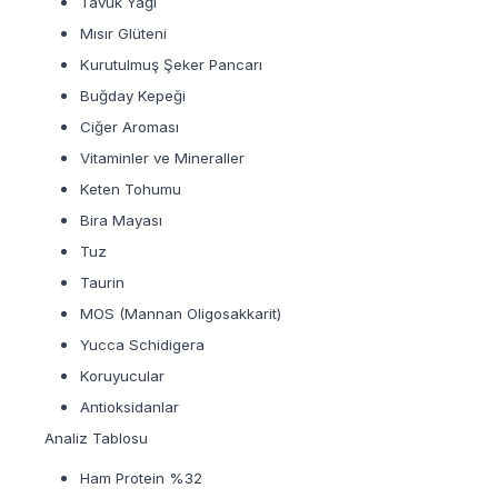
Tavuk Yağı
Mısır Glüteni
Kurutulmuş Şeker Pancarı
Buğday Kepeği
Ciğer Aroması
Vitaminler ve Mineraller
Keten Tohumu
Bira Mayası
Tuz
Taurin
MOS (Mannan Oligosakkarit)
Yucca Schidigera
Koruyucular
Antioksidanlar
Analiz Tablosu
Ham Protein %32