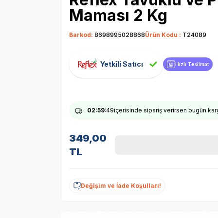
Maması 2 Kg
Barkod:
8698995028868
Ürün Kodu :
T24089
Yetkili Satıcı
Hızlı Teslimat
02
:59
:48
içerisinde sipariş verirsen bugün ka
349,00
TL
Değişim ve İade Koşulları!