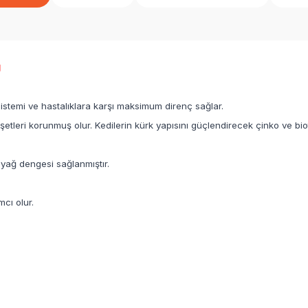
​
k sistemi ve hastalıklara karşı maksimum direnç sağlar.
dişetleri korunmuş olur. Kedilerin kürk yapısını güçlendirecek çinko ve biot
ağ dengesi sağlanmıştır.
cı olur.