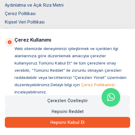
Aydınlatma ve Açık Rıza Metni
Çerez Politikası
Kişisel Veri Politikası
Üyelik ve Kullanım Şartları
Satış Sözleşmesi
Çerez Kullanımı
Teslimat Koşulları
Web sitemizde deneyiminizi iyileştirmek ve içerikleri ilgi
Ticari Elektronik İzin
alanlarınıza göre düzenlemek amacıyla çerezler
kullanıyoruz.Tümünü Kabul Et” ile tüm çerezlere onay
Elektronik İleti Aydınlatma Metni
verebilir, “Tümünü Reddet” ile zorunlu olmayan çerezleri
Hızlı Erişim
reddedebilir veya tercihlerinizi “Çerezleri Yönet” üzerinden
düzenleyebilirsiniz.Detaylı bilgi için
Çerez Politikamızı
Üye Giriş
inceleyebilirsiniz.
Yeni Üyelik
Çerezleri Özelleştir
Orijinal Ürün Garantisi
Hepsini Reddet
Hakkımızda
Bize Ulaşın
Hepsini Kabul Et
Hesap Bilgileri