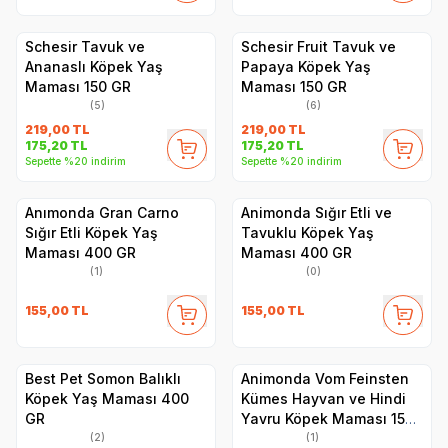
Schesir Tavuk ve
Schesir Fruit Tavuk ve
Ananaslı Köpek Yaş
Papaya Köpek Yaş
Maması 150 GR
Maması 150 GR
(5)
(6)
219,00
TL
219,00
TL
175,20
TL
175,20
TL
Sepette %20 indirim
Sepette %20 indirim
Anımonda Gran Carno
Animonda Sığır Etli ve
Sığır Etli Köpek Yaş
Tavuklu Köpek Yaş
Maması 400 GR
Maması 400 GR
(1)
(0)
155,00
TL
155,00
TL
Best Pet Somon Balıklı
Animonda Vom Feinsten
Köpek Yaş Maması 400
Kümes Hayvan ve Hindi
GR
Yavru Köpek Maması 150
GR
(2)
(1)