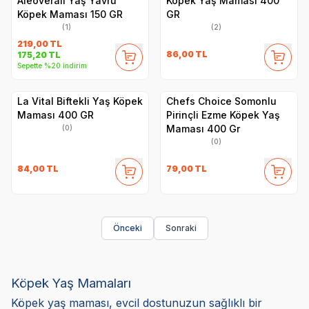
Aleoveralı Yaş Yavru
Köpek Yaş Maması 400
Köpek Maması 150 GR
GR
(1)
(2)
219,00
TL
86,00
TL
175,20
TL
Sepette %20 indirim
La Vital Biftekli Yaş Köpek
Chefs Choice Somonlu
Maması 400 GR
Pirinçli Ezme Köpek Yaş
Maması 400 Gr
(0)
(0)
84,00
TL
79,00
TL
Önceki
Sonraki
Köpek Yaş Mamaları
Köpek yaş maması, evcil dostunuzun sağlıklı bir