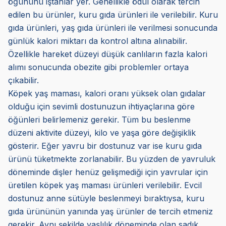
öğününü iştahlar yer. Genellikle ödül olarak tercih
edilen bu ürünler, kuru gıda ürünleri ile verilebilir. Kuru
gıda ürünleri, yaş gıda ürünleri ile verilmesi sonucunda
günlük kalori miktarı da kontrol altına alınabilir.
Özellikle hareket düzeyi düşük canlıların fazla kalori
alımı sonucunda obezite gibi problemler ortaya
çıkabilir.
Köpek yaş maması, kalori oranı yüksek olan gıdalar
olduğu için sevimli dostunuzun ihtiyaçlarına göre
öğünleri belirlemeniz gerekir. Tüm bu beslenme
düzeni aktivite düzeyi, kilo ve yaşa göre değişiklik
gösterir. Eğer yavru bir dostunuz var ise kuru gıda
ürünü tüketmekte zorlanabilir. Bu yüzden de yavruluk
döneminde dişler henüz gelişmediği için yavrular için
üretilen köpek yaş maması ürünleri verilebilir. Evcil
dostunuz anne sütüyle beslenmeyi bıraktıysa, kuru
gıda ürününün yanında yaş ürünler de tercih etmeniz
gerekir. Aynı şekilde yaşlılık döneminde olan sadık