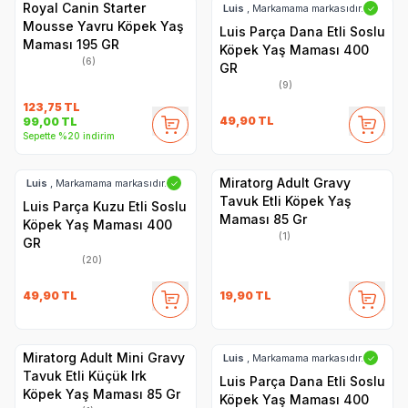
Royal Canin Starter
Luis
, Markamama markasıdır.
✓
Mousse Yavru Köpek Yaş
Luis Parça Dana Etli Soslu
Maması 195 GR
Köpek Yaş Maması 400
(6)
GR
(9)
123,75
TL
49,90
TL
99,00
TL
Sepette %20 indirim
Miratorg Adult Gravy
Luis
, Markamama markasıdır.
✓
Tavuk Etli Köpek Yaş
Luis Parça Kuzu Etli Soslu
Maması 85 Gr
Köpek Yaş Maması 400
(1)
GR
(20)
49,90
TL
19,90
TL
Miratorg Adult Mini Gravy
Luis
, Markamama markasıdır.
✓
Tavuk Etli Küçük Irk
Luis Parça Dana Etli Soslu
Köpek Yaş Maması 85 Gr
Köpek Yaş Maması 400