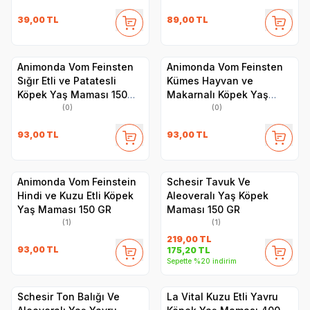
39,00
TL
89,00
TL
Animonda Vom Feinsten
Animonda Vom Feinsten
Sığır Etli ve Patatesli
Kümes Hayvan ve
Köpek Yaş Maması 150
Makarnalı Köpek Yaş
GR
Maması 150 GR
(0)
(0)
93,00
TL
93,00
TL
Animonda Vom Feinstein
Schesir Tavuk Ve
Hindi ve Kuzu Etli Köpek
Aleoveralı Yaş Köpek
Yaş Maması 150 GR
Maması 150 GR
(1)
(1)
219,00
TL
93,00
TL
175,20
TL
Sepette %20 indirim
Schesir Ton Balığı Ve
La Vital Kuzu Etli Yavru