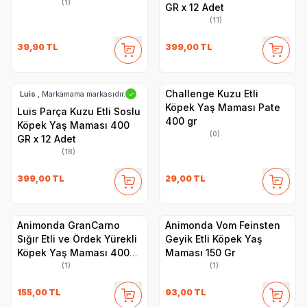
(1)
GR x 12 Adet
(11)
39,90
TL
399,00
TL
Challenge Kuzu Etli
Luis
, Markamama markasıdır.
✓
Köpek Yaş Maması Pate
Luis Parça Kuzu Etli Soslu
400 gr
Köpek Yaş Maması 400
(0)
GR x 12 Adet
(18)
399,00
TL
29,00
TL
Animonda GranCarno
Animonda Vom Feinsten
Sığır Etli ve Ördek Yürekli
Geyik Etli Köpek Yaş
Köpek Yaş Maması 400
Maması 150 Gr
Gr
(1)
(1)
155,00
TL
93,00
TL