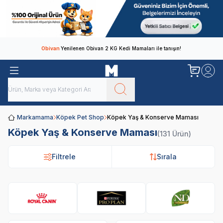
Obivan
Yenilenen Obivan 2 KG Kedi Mamaları ile tanışın!
Markamama
Köpek Pet Shop
Köpek Yaş & Konserve Maması
Köpek Yaş & Konserve Maması
(131 Ürün)
Filtrele
Sırala
Royal Canin
Pro Plan
N&D
Lu