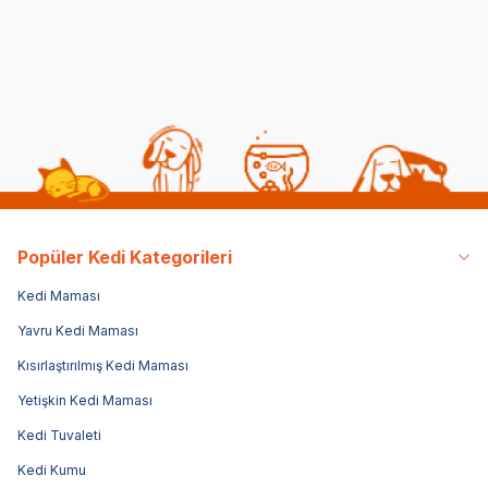
123,75
TL
49,90
TL
49
99,00
TL
Sepette %20 indirim
Popüler Kedi Kategorileri
Kedi Maması
Yavru Kedi Maması
Kısırlaştırılmış Kedi Maması
Yetişkin Kedi Maması
Kedi Tuvaleti
Kedi Kumu