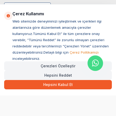
Çerez Kullanımı
Web sitemizde deneyiminizi iyileştirmek ve içerikleri ilgi
alanlarınıza göre düzenlemek amacıyla çerezler
kullanıyoruz.Tümünü Kabul Et” ile tüm çerezlere onay
verebilir, “Tümünü Reddet” ile zorunlu olmayan çerezleri
reddedebilir veya tercihlerinizi “Çerezleri Yönet” üzerinden
düzenleyebilirsiniz.Detaylı bilgi için
Çerez Politikamızı
Müşteri Hizmetleri
inceleyebilirsiniz.
Çerezleri Özelleştir
Sıkça Sorulan Sorular
Hepsini Reddet
Adres
599,00
TL
Hızlı Teslimat
Ovacık Mah. Hacıoğlu Sok. No:13 Başiskele / KOCAELİ
Hepsini Kabul Et
Müşteri Destek Hattı
SEPETE EKLE
0850 532 1141
WhatsApp Destek
0554 871 66 20