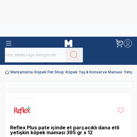
Obivan
Yenilenen Obivan 2 KG Kedi Mamaları ile tanışın!
Markamama
Köpek Pet Shop
Köpek Yaş & Konserve Maması
Yetişk
Favoriye
Reflex Plus pate içinde et parçacıklı dana etli
yetişkin köpek maması 395 gr x 12