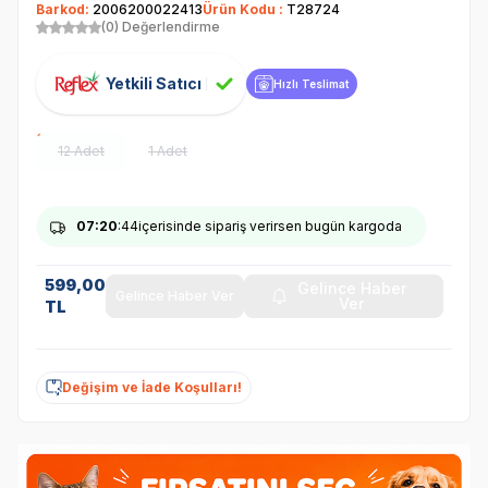
Barkod:
2006200022413
Ürün Kodu :
T28724
(0) Değerlendirme
Yetkili Satıcı
Hızlı Teslimat
12 Adet
1 Adet
07
:20
:44
içerisinde sipariş verirsen bugün kargoda
599,00
Gelince Haber
Gelince Haber Ver
Ver
TL
Değişim ve İade Koşulları!