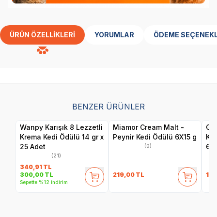
ÜRÜN ÖZELLIKLERI
YORUMLAR
ÖDEME SEÇENEKL
BENZER ÜRÜNLER
Wanpy Karışık 8 Lezzetli
Miamor Cream Malt -
Gim
Krema Kedi Ödülü 14 gr x
Peynir Kedi Ödülü 6X15 g
Ked
25 Adet
60
(0)
(21)
340,91
TL
219,00
TL
129
300,00
TL
Sepette %12 indirim