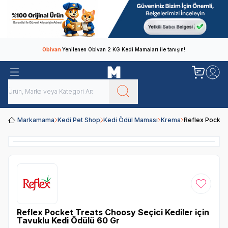
Obivan
Yenilenen Obivan 2 KG Kedi Mamaları ile tanışın!
Markamama
Kedi Pet Shop
Kedi Ödül Maması
Krema
Reflex Pocket 
Favoriye
Reflex Pocket Treats Choosy Seçici Kediler için
Tavuklu Kedi Ödülü 60 Gr