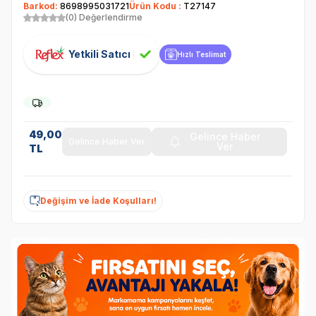
Barkod:
8698995031721
Ürün Kodu :
T27147
(0) Değerlendirme
Yetkili Satıcı
Hızlı Teslimat
49,00
Gelince Haber
Gelince Haber Ver
Ver
TL
Değişim ve İade Koşulları!