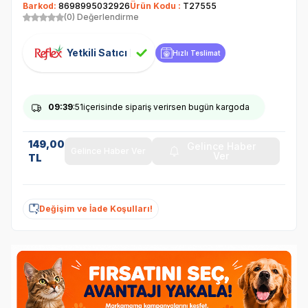
Barkod:
8698995032926
Ürün Kodu :
T27555
(0) Değerlendirme
Yetkili Satıcı
Hızlı Teslimat
09
:39
:50
içerisinde sipariş verirsen bugün kargoda
149,00
Gelince Haber
Gelince Haber Ver
Ver
TL
Değişim ve İade Koşulları!