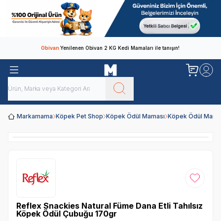
Obivan
Yenilenen Obivan 2 KG Kedi Mamaları ile tanışın!
Markamama
Köpek Pet Shop
Köpek Ödül Maması
Köpek Ödül Mamal
Favoriye
Reflex Snackies Natural Füme Dana Etli Tahılsız
Köpek Ödül Çubuğu 170gr