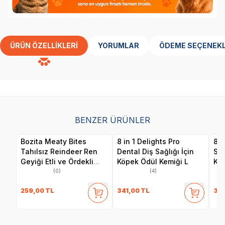
ÜRÜN ÖZELLIKLERI
YORUMLAR
ÖDEME SEÇENEKL
BENZER ÜRÜNLER
Bozita Meaty Bites
8 in 1 Delights Pro
8 i
Tahılsız Reindeer Ren
Dental Diş Sağlığı İçin
Sağ
Geyiği Etli ve Ördekli
Köpek Ödül Kemiği L
Kem
Köpek Ödül Maması 70
(0)
(4)
gr
259,00
TL
341,00
TL
341