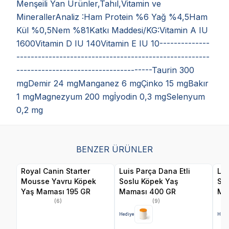
Menşeili Yan Ürünler,Tahıl,Vitamin ve
MinerallerAnaliz :Ham Protein %6 Yağ %4,5Ham
Kül %0,5Nem %81Katkı Maddesi/KG:Vitamin A IU
1600Vitamin D IU 140Vitamin E IU 10--------------
------------------------------------------------------
--------------------------------------Taurin 300
mgDemir 24 mgManganez 6 mgÇinko 15 mgBakır
1 mgMagnezyum 200 mgİyodin 0,3 mgSelenyum
0,2 mg
BENZER ÜRÜNLER
Royal Canin Starter
Luis Parça Dana Etli
Lui
Mousse Yavru Köpek
Soslu Köpek Yaş
So
Yaş Maması 195 GR
Maması 400 GR
Ma
(6)
(9)
Hediye
Hedi