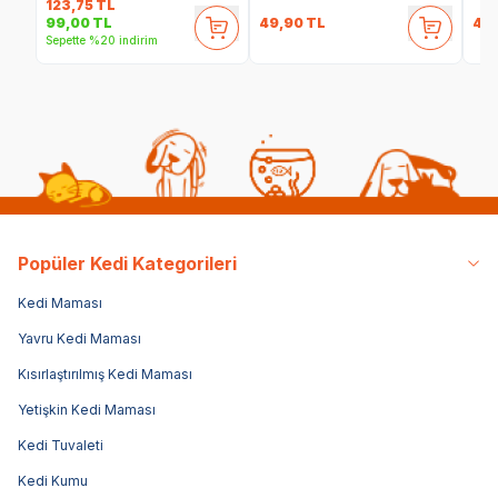
123,75
TL
49,90
TL
49
99,00
TL
Sepette %20 indirim
Popüler Kedi Kategorileri
Kedi Maması
Yavru Kedi Maması
Kısırlaştırılmış Kedi Maması
Yetişkin Kedi Maması
Kedi Tuvaleti
Kedi Kumu