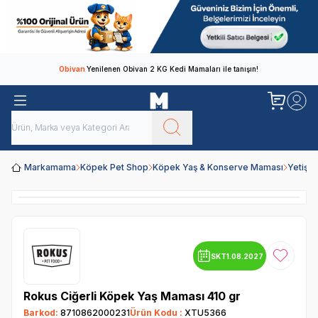
Obivan
Yenilenen Obivan 2 KG Kedi Mamaları ile tanışın!
Markamama
Köpek Pet Shop
Köpek Yaş & Konserve Maması
Yetişk
SKT
1.08.2027
Favoriye
Rokus Ciğerli Köpek Yaş Maması 410 gr
Barkod:
8710862000231
Ürün Kodu :
XTU5366