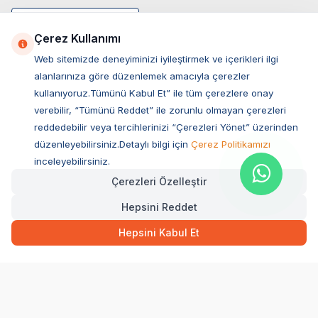
Çerez Kullanımı
Web sitemizde deneyiminizi iyileştirmek ve içerikleri ilgi
alanlarınıza göre düzenlemek amacıyla çerezler
kullanıyoruz.Tümünü Kabul Et” ile tüm çerezlere onay
verebilir, “Tümünü Reddet” ile zorunlu olmayan çerezleri
reddedebilir veya tercihlerinizi “Çerezleri Yönet” üzerinden
düzenleyebilirsiniz.Detaylı bilgi için
Çerez Politikamızı
Müşteri Hizmetleri
inceleyebilirsiniz.
Çerezleri Özelleştir
Sıkça Sorulan Sorular
Hepsini Reddet
Adres
73,00
TL
Hızlı Teslimat
Ovacık Mah. Hacıoğlu Sok. No:13 Başiskele / KOCAELİ
Hepsini Kabul Et
Müşteri Destek Hattı
SEPETE EKLE
0850 532 1141
WhatsApp Destek
0554 871 66 20