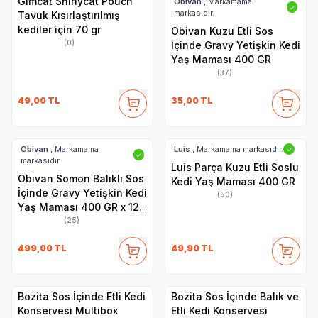
Gimcat Shinycat Pouch
Obivan
, Markamama
✓
markasıdır.
Tavuk Kısırlaştırılmış
kediler için 70 gr
Obivan Kuzu Etli Sos
(0)
İçinde Gravy Yetişkin Kedi
Yaş Maması 400 GR
(37)
49,00
TL
35,00
TL
Obivan
, Markamama
Luis
, Markamama markasıdır.
✓
✓
markasıdır.
Luis Parça Kuzu Etli Soslu
Obivan Somon Balıklı Sos
Kedi Yaş Maması 400 GR
İçinde Gravy Yetişkin Kedi
(50)
Yaş Maması 400 GR x 12
Adet
(25)
499,00
TL
49,90
TL
Bozita Sos İçinde Etli Kedi
Bozita Sos İçinde Balık ve
Konservesi Multibox
Etli Kedi Konservesi