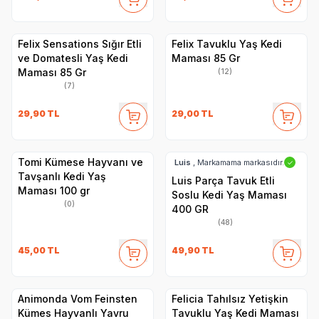
Felix Sensations Sığır Etli
Felix Tavuklu Yaş Kedi
ve Domatesli Yaş Kedi
Maması 85 Gr
Maması 85 Gr
(12)
(7)
29,90
TL
29,00
TL
Tomi Kümese Hayvanı ve
Luis
, Markamama markasıdır.
✓
Tavşanlı Kedi Yaş
Luis Parça Tavuk Etli
Maması 100 gr
Soslu Kedi Yaş Maması
(0)
400 GR
(48)
45,00
TL
49,90
TL
Animonda Vom Feinsten
Felicia Tahılsız Yetişkin
Kümes Hayvanlı Yavru
Tavuklu Yaş Kedi Maması