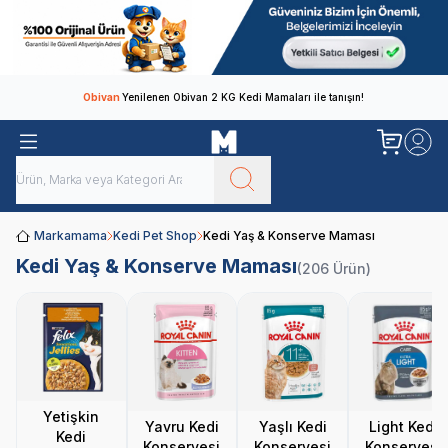
Obivan
Yenilenen Obivan 2 KG Kedi Mamaları ile tanışın!
Markamama
Kedi Pet Shop
Kedi Yaş & Konserve Maması
Kedi Yaş & Konserve Maması
(206 Ürün)
Yetişkin
Yavru Kedi
Yaşlı Kedi
Light Kedi
Kedi
Konservesi
Konservesi
Konservesi