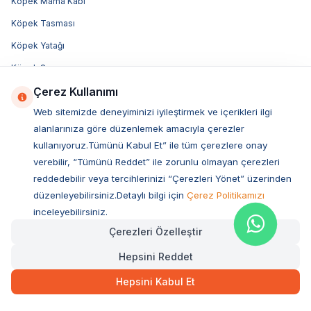
Köpek Mama Kabı
Köpek Tasması
Köpek Yatağı
Köpek Şampuanı
Çerez Kullanımı
Bosch Köpek Maması
Web sitemizde deneyiminizi iyileştirmek ve içerikleri ilgi
Felicia Köpek Maması
alanlarınıza göre düzenlemek amacıyla çerezler
Advance Köpek Maması
kullanıyoruz.Tümünü Kabul Et” ile tüm çerezlere onay
Luis Köpek Maması
verebilir, “Tümünü Reddet” ile zorunlu olmayan çerezleri
reddedebilir veya tercihlerinizi “Çerezleri Yönet” üzerinden
Obivan Köpek Maması
düzenleyebilirsiniz.Detaylı bilgi için
Çerez Politikamızı
Bozita Köpek Maması
inceleyebilirsiniz.
Acana Köpek Maması
Çerezleri Özelleştir
Royal Canin Köpek Maması
Hepsini Reddet
Hill's Köpek Maması
Hepsini Kabul Et
Pro Plan Köpek Maması