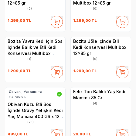
12x85 gr
Multibox 12x85 gr
(0)
(0)
1.299,00
TL
1.299,00
TL
Bozita Yavru Kedi İçin Sos
Bozita Jöle İçinde Etli
İçinde Balık ve Etli Kedi
Kedi Konservesi Multibox
Konservesi Multibox
12x85 gr
12x85 gr
(1)
(0)
1.299,00
TL
1.299,00
TL
Felix Ton Balıklı Yaş Kedi
Obivan
, Markamama
✓
markasıdır.
Maması 85 Gr
(4)
Obivan Kuzu Etli Sos
İçinde Gravy Yetişkin Kedi
Yaş Maması 400 GR x 12
Adet
(23)
499,00
TL
29,00
TL