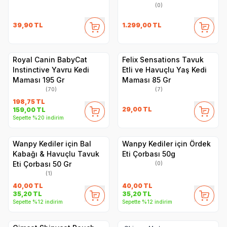
(0)
39,90
TL
1.299,00
TL
Royal Canin BabyCat
Felix Sensations Tavuk
Instinctive Yavru Kedi
Etli ve Havuçlu Yaş Kedi
Maması 195 Gr
Maması 85 Gr
(70)
(7)
198,75
TL
29,00
TL
159,00
TL
Sepette %20 indirim
Wanpy Kediler için Bal
Wanpy Kediler için Ördek
Kabağı & Havuçlu Tavuk
Eti Çorbası 50g
Eti Çorbası 50 Gr
(0)
(1)
40,00
TL
40,00
TL
35,20
TL
35,20
TL
Sepette %12 indirim
Sepette %12 indirim