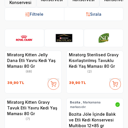
Konservesi
Filtrele
Sırala
Royal Canin
Pro Plan
N&D
Hi
Miratorg Kitten Jelly
Miratorg Sterilised Gravy
Dana Etli Yavru Kedi Yaş
Kısırlaştırılmış Tavuklu
Maması 80 Gr
Kedi Yaş Maması 80 Gr
(68)
(2)
39,90
TL
39,90
TL
Miratorg Kitten Gravy
Bozita
, Markamama
✓
markasıdır.
Tavuk Etli Yavru Kedi Yaş
Maması 80 Gr
Bozita Jöle İçinde Balık
(7)
ve Etli Kedi Konservesi
Multibox 12x85 gr