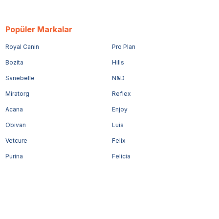
Popüler Markalar
Royal Canin
Pro Plan
Bozita
Hills
Sanebelle
N&D
Miratorg
Reflex
Acana
Enjoy
Obivan
Luis
Vetcure
Felix
Purina
Felicia