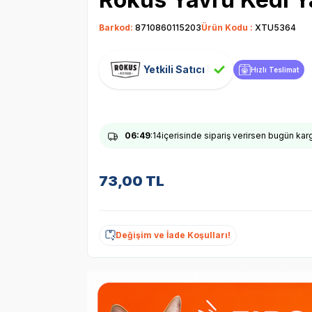
Barkod:
8710860115203
Ürün Kodu :
XTU5364
Yetkili Satıcı
Hızlı Teslimat
06
:49
:13
içerisinde sipariş verirsen bugün ka
73,00
TL
Değişim ve İade Koşulları!