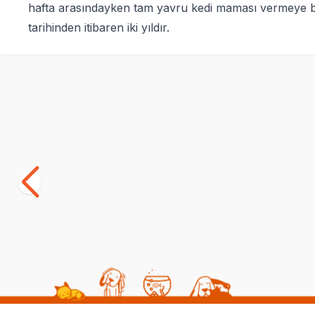
hafta arasındayken tam yavru kedi maması vermeye baş
tarihinden itibaren iki yıldır.
Yetkili
Satıcı
Enjoy Pouch Sos İçinde Et Parçacıklı
Enjoy Pouch
Beyaz Balıklı Yetişkin Kedi Maması 85 gr
(0)
(2)
15,00
TL
15,00
TL