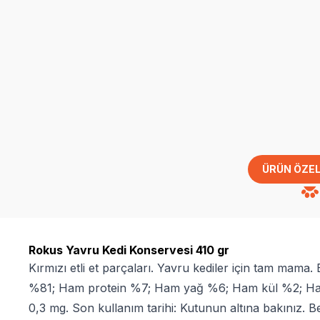
ÜRÜN ÖZEL
Rokus Yavru Kedi Konservesi 410 gr
Kırmızı etli et parçaları. Yavru kediler için tam mama. 
%81; Ham protein %7; Ham yağ %6; Ham kül %2; Ham l
0,3 mg. Son kullanım tarihi: Kutunun altına bakınız. B