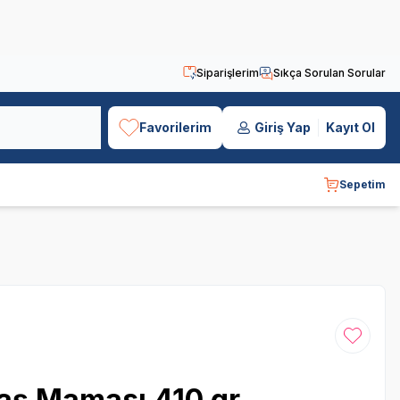
Siparişlerim
Sıkça Sorulan Sorular
Favorilerim
Giriş Yap
Kayıt Ol
Sepetim
Favoriye
aş Maması 410 gr