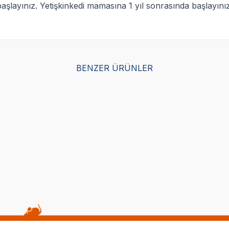
layınız. Yetişkinkedi mamasına 1 yıl sonrasında başlayınız.
BENZER ÜRÜNLER
Yetkili
Yetkili
Satıcı
Satıcı
 Kuzulu Kedi Konservesi 85 gr
Enjoy Pouch Sos İçinde Et Parç
Tavuklu Yetişkin Kedi Maması
(1)
15,00
TL