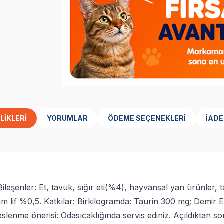
LIKLERI
YORUMLAR
ÖDEME SEÇENEKLERI
İADE
Bileşenler: Et, tavuk, sığır eti(%4), hayvansal yan ürünler, t
if %0,5. Katkılar: Birkilogramda: Taurin 300 mg; Demir 
eslenme önerisi: Odasıcaklığında servis ediniz. Açıldıktan 