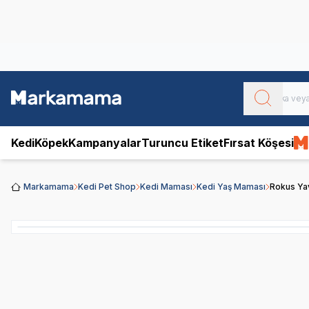
Obivan
Yenilenen Obivan 2 KG Kedi Mamaları ile tanışın!
Kedi
Köpek
Kampanyalar
Turuncu Etiket
Fırsat Köşesi
Markamama
Kedi Pet Shop
Kedi Maması
Kedi Yaş Maması
Rokus Ya