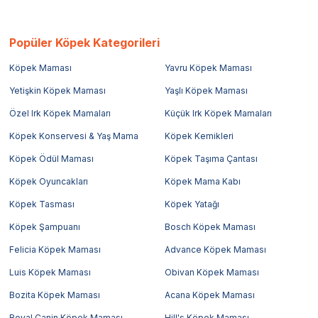
Popüler Köpek Kategorileri
Köpek Maması
Yavru Köpek Maması
Yetişkin Köpek Maması
Yaşlı Köpek Maması
Özel Irk Köpek Mamaları
Küçük Irk Köpek Mamaları
Köpek Konservesi & Yaş Mama
Köpek Kemikleri
Köpek Ödül Maması
Köpek Taşıma Çantası
Köpek Oyuncakları
Köpek Mama Kabı
Köpek Tasması
Köpek Yatağı
Köpek Şampuanı
Bosch Köpek Maması
Felicia Köpek Maması
Advance Köpek Maması
Luis Köpek Maması
Obivan Köpek Maması
Bozita Köpek Maması
Acana Köpek Maması
Royal Canin Köpek Maması
Hill's Köpek Maması