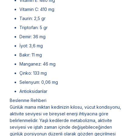
Vitamin E: 480 mg
Vitamin C: 410 mg
Taurin: 2,5 gr
Triptofan: 5 gr
Demir: 36 mg
İyot: 3,6 mg
Bakır: 11 mg
Manganez: 46 mg
Çinko: 133 mg
Selenyum: 0,06 mg
Antioksidanlar
Beslenme Rehberi
Günlük mama miktarı kedinizin kilosu, vücut kondisyonu,
aktivite seviyesi ve bireysel enerji ihtiyacına göre
belirlenmelidir. Yaşlı kedilerde metabolizma, aktivite
seviyesi ve iştah zaman içinde değişebileceğinden
günlük porsiyonun düzenli olarak gözden geçirilmesi