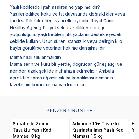
Yaşlı kedilerde iştah azalırsa ne yapılmalıdır?
Yaş ilerledikçe koku ve tat duyusunda değişiklikler veya
farklı sağlık faktörleri iştahı etkileyebilir. Royal Canin
Healthy Ageing 11+ yüksek lezzetlilik ve enerji
yoğunluğunu yaşlı kedilerin ihtiyaçlarını destekleyecek
şekilde kullanır. Uzun süren iştahsızlık veya belirgin kilo
kaybı görülürse veteriner hekime danışılmalıdır.
Mama nasıl saklanmalıdır?
Mama serin ve kuru bir yerde, doğrudan güneş ışığı ve
nemden uzak şekilde muhafaza edilmelidir. Ambalaj
açıldıktan sonra ağzının sıkıca kapatılması mamanın
tazeliğinin korunmasına yardımcı olur.
BENZER ÜRÜNLER
Sanabelle Senior
Advance 10+ Tavuklu
Hil
Tavuklu Yaşlı Kedi
Kısırlaştırılmış Yaşlı Kedi
Yaş
Maması 8 kg
Maması 1.5 kg