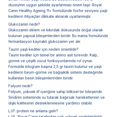
düzeyinin uygun şekilde ayarlanması önem taşır. Royal
Canin Healthy Ageing 11+ formülünde fosfor seviyesi yaşlı
kedilerin ihtiyaçları dikkate alınarak uyarlanmıştır.
Glukozamin nedir?
Glukozamin eklem ve kıkırdak dokusunda doğal olarak
bulunan yapısal bileşenlerden biridir. Bu mama formülünde
fermantasyon kaynaklı glukozamin yer alır.
Taurin yaşlı kediler için neden önemlidir?
Taurin kediler için temel bir amino asit türevidir. Kalp,
görme ve çeşitli vücut fonksiyonlarında rol oynar.
Formülde kilogram başına 2,5 gr taurin bulunur ve yaşlı
kedilerin beyin-görme ve bağışıklık sistemi desteğinde
kullanılan besin bileşenlerinden biridir.
Fsilyum nedir?
Fsilyum, yüksek lif içeriğine sahip bitkisel bir bileşendir.
Sindirim sisteminde su tutarak bağırsak hareketlerinin ve
dışkı kalitesinin desteklenmesine yardımcı olabilir.
L.I.P. protein ne anlama gelir?
L.I.P., Royal Canin tarafından çok yüksek sindirilebilirliği