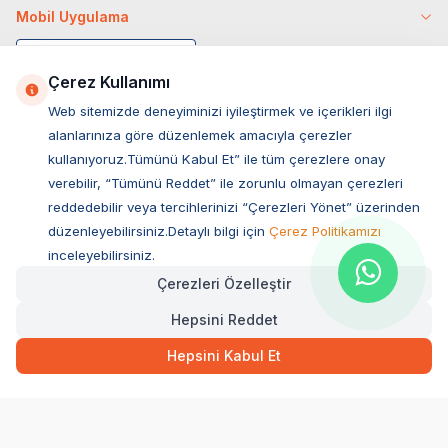
Mobil Uygulama
Çerez Kullanımı
Web sitemizde deneyiminizi iyileştirmek ve içerikleri ilgi
alanlarınıza göre düzenlemek amacıyla çerezler
kullanıyoruz.Tümünü Kabul Et” ile tüm çerezlere onay
verebilir, “Tümünü Reddet” ile zorunlu olmayan çerezleri
reddedebilir veya tercihlerinizi “Çerezleri Yönet” üzerinden
düzenleyebilirsiniz.Detaylı bilgi için
Çerez Politikamızı
Müşteri Hizmetleri
inceleyebilirsiniz.
Çerezleri Özelleştir
Sıkça Sorulan Sorular
Hepsini Reddet
Adres
Hızlı Teslimat
Kargo Bedava
Ovacık Mah. Hacıoğlu Sok. No:13 Başiskele / KOCAELİ
999,20
TL
Sepette Anında
Hepsini Kabul Et
Müşteri Destek Hattı
SEPETE EKLE
0850 532 1141
WhatsApp Destek
0554 871 66 20