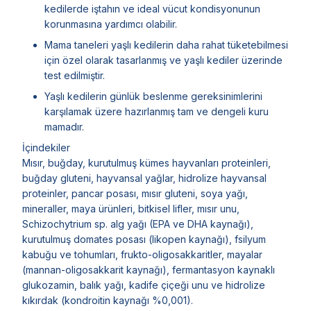
kedilerde iştahın ve ideal vücut kondisyonunun
korunmasına yardımcı olabilir.
Mama taneleri yaşlı kedilerin daha rahat tüketebilmesi
için özel olarak tasarlanmış ve yaşlı kediler üzerinde
test edilmiştir.
Yaşlı kedilerin günlük beslenme gereksinimlerini
karşılamak üzere hazırlanmış tam ve dengeli kuru
mamadır.
İçindekiler
Mısır, buğday, kurutulmuş kümes hayvanları proteinleri,
buğday gluteni, hayvansal yağlar, hidrolize hayvansal
proteinler, pancar posası, mısır gluteni, soya yağı,
mineraller, maya ürünleri, bitkisel lifler, mısır unu,
Schizochytrium sp. alg yağı (EPA ve DHA kaynağı),
kurutulmuş domates posası (likopen kaynağı), fsilyum
kabuğu ve tohumları, frukto-oligosakkaritler, mayalar
(mannan-oligosakkarit kaynağı), fermantasyon kaynaklı
glukozamin, balık yağı, kadife çiçeği unu ve hidrolize
kıkırdak (kondroitin kaynağı %0,001).