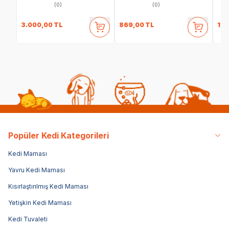
(0)
(0)
3.000,00
TL
869,00
TL
1.2
Popüler Kedi Kategorileri
Kedi Maması
Yavru Kedi Maması
Kısırlaştırılmış Kedi Maması
Yetişkin Kedi Maması
Kedi Tuvaleti