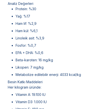
Analiz Değerleri
Protein: %30
Yağ: %17
Ham lif: %2,9
Ham kül: %6,1
Linoleik asit: %3,9
Fosfor: %0,7
EPA + DHA: %0,6
Beta-karoten: 16 mg/kg
Likopen: 7 mg/kg
Metabolize edilebilir enerji: 4033 kcal/kg
Besin Katkı Maddeleri
Her kilogram üründe:
Vitamin A: 19.100 IU
Vitamin D3: 1.000 IU