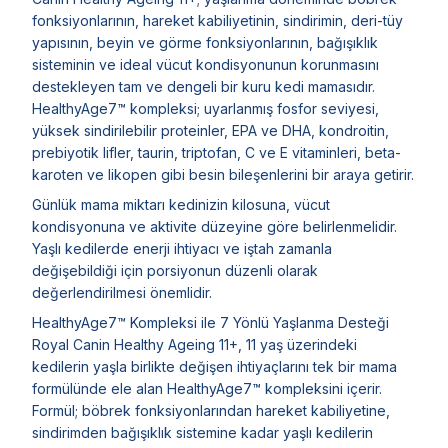
fonksiyonlarının, hareket kabiliyetinin, sindirimin, deri-tüy
yapısının, beyin ve görme fonksiyonlarının, bağışıklık
sisteminin ve ideal vücut kondisyonunun korunmasını
destekleyen tam ve dengeli bir kuru kedi mamasıdır.
HealthyAge7™ kompleksi; uyarlanmış fosfor seviyesi,
yüksek sindirilebilir proteinler, EPA ve DHA, kondroitin,
prebiyotik lifler, taurin, triptofan, C ve E vitaminleri, beta-
karoten ve likopen gibi besin bileşenlerini bir araya getirir.
Günlük mama miktarı kedinizin kilosuna, vücut
kondisyonuna ve aktivite düzeyine göre belirlenmelidir.
Yaşlı kedilerde enerji ihtiyacı ve iştah zamanla
değişebildiği için porsiyonun düzenli olarak
değerlendirilmesi önemlidir.
HealthyAge7™ Kompleksi ile 7 Yönlü Yaşlanma Desteği
Royal Canin Healthy Ageing 11+, 11 yaş üzerindeki
kedilerin yaşla birlikte değişen ihtiyaçlarını tek bir mama
formülünde ele alan HealthyAge7™ kompleksini içerir.
Formül; böbrek fonksiyonlarından hareket kabiliyetine,
sindirimden bağışıklık sistemine kadar yaşlı kedilerin