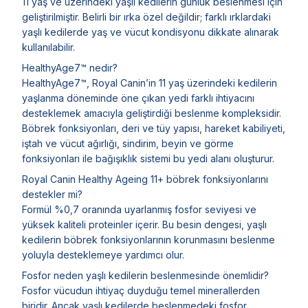
11 yaş ve üzerindeki yaşlı kedilerin günlük beslenmesi için
geliştirilmiştir. Belirli bir ırka özel değildir; farklı ırklardaki
yaşlı kedilerde yaş ve vücut kondisyonu dikkate alınarak
kullanılabilir.
HealthyAge7™ nedir?
HealthyAge7™, Royal Canin’in 11 yaş üzerindeki kedilerin
yaşlanma döneminde öne çıkan yedi farklı ihtiyacını
desteklemek amacıyla geliştirdiği beslenme kompleksidir.
Böbrek fonksiyonları, deri ve tüy yapısı, hareket kabiliyeti,
iştah ve vücut ağırlığı, sindirim, beyin ve görme
fonksiyonları ile bağışıklık sistemi bu yedi alanı oluşturur.
Royal Canin Healthy Ageing 11+ böbrek fonksiyonlarını
destekler mi?
Formül %0,7 oranında uyarlanmış fosfor seviyesi ve
yüksek kaliteli proteinler içerir. Bu besin dengesi, yaşlı
kedilerin böbrek fonksiyonlarının korunmasını beslenme
yoluyla desteklemeye yardımcı olur.
Fosfor neden yaşlı kedilerin beslenmesinde önemlidir?
Fosfor vücudun ihtiyaç duyduğu temel minerallerden
biridir. Ancak yaşlı kedilerde beslenmedeki fosfor