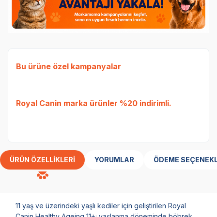
Bu ürüne özel kampanyalar
Ked
Etli
Royal Canin
marka ürünler %20 indirimli.
Tavu
bed
ÜRÜN ÖZELLIKLERI
YORUMLAR
ÖDEME SEÇENEKL
11 yaş ve üzerindeki yaşlı kediler için geliştirilen Royal
Canin Healthy Ageing 11+; yaşlanma döneminde böbrek