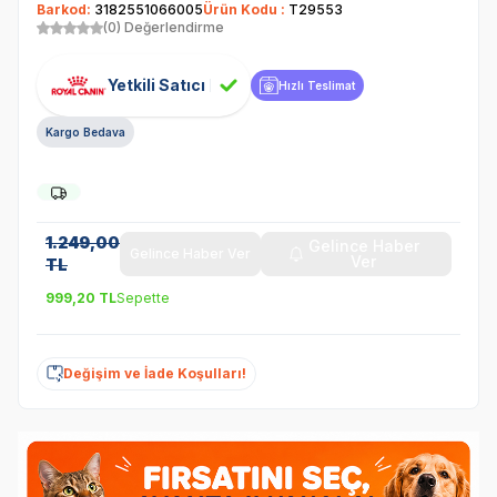
Barkod:
3182551066005
Ürün Kodu :
T29553
(0) Değerlendirme
Yetkili Satıcı
Hızlı Teslimat
Kargo Bedava
1.249,00
Gelince Haber
Gelince Haber Ver
Ver
TL
999,20
TL
Sepette
Değişim ve İade Koşulları!