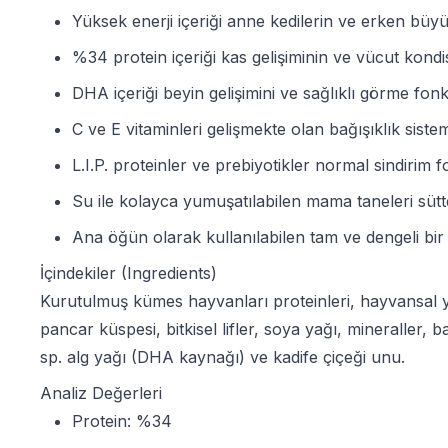
Yüksek enerji içeriği anne kedilerin ve erken büyü
%34 protein içeriği kas gelişiminin ve vücut kon
DHA içeriği beyin gelişimini ve sağlıklı görme fonks
C ve E vitaminleri gelişmekte olan bağışıklık sistem
L.I.P. proteinler ve prebiyotikler normal sindirim f
Su ile kolayca yumuşatılabilen mama taneleri sütte
Ana öğün olarak kullanılabilen tam ve dengeli bir
İçindekiler (Ingredients)
Kurutulmuş kümes hayvanları proteinleri, hayvansal ya
pancar küspesi, bitkisel lifler, soya yağı, mineraller
sp. alg yağı (DHA kaynağı) ve kadife çiçeği unu.
Analiz Değerleri
Protein: %34