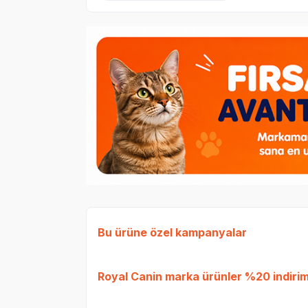
Bu ürüne özel kampanyalar
Royal Canin
marka ürünler %20 indiriml