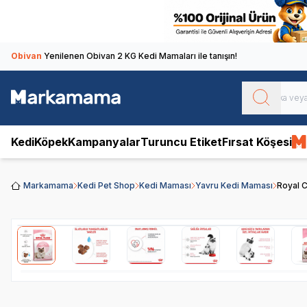
Obivan
Yenilenen Obivan 2 KG Kedi Mamaları ile tanışın!
Kedi
Köpek
Kampanyalar
Turuncu Etiket
Fırsat Köşesi
Markamama
Kedi Pet Shop
Kedi Maması
Yavru Kedi Maması
Royal 