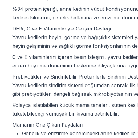
%34 protein içeriği, anne kedinin vücut kondisyonunu
kedinin kilosuna, gebelik haftasına ve emzirme dönemi
DHA, C ve E Vitaminleriyle Gelişim Desteği
Yavru kedilerin beyin, görme ve bağışıklık sistemler
beyin gelişiminin ve sağlıklı görme fonksiyonlarının de
C ve E vitaminlerini içeren besin bileşimi, yavru kedil
erken büyüme döneminin beslenme ihtiyaçlarına uygun
Prebiyotikler ve Sindirilebilir Proteinlerle Sindirim Dest
Yavru kedilerin sindirim sistemi doğumdan sonraki ilk 
gibi prebiyotikler, dengeli bağırsak mikrobiyotasının v
Kolayca ıslatılabilen küçük mama taneleri, sütten kesi
tüketebileceği yumuşak bir kıvama getirilebilir.
Mamanın Öne Çıkan Faydaları
Gebelik ve emzirme dönemindeki anne kediler ile 1