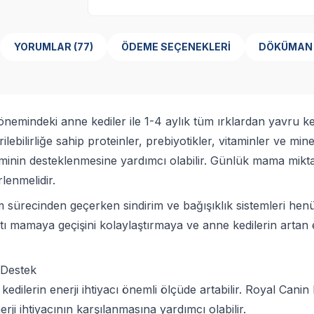
YORUMLAR (77)
ÖDEME SEÇENEKLERI
DÖKÜMAN
mindeki anne kediler ile 1-4 aylık tüm ırklardan yavru ked
lebilirliğe sahip proteinler, prebiyotikler, vitaminler ve mi
steminin desteklenmesine yardımcı olabilir. Günlük mama mik
rlenmelidir.
işim sürecinden geçerken sindirim ve bağışıklık sistemleri 
ı mamaya geçişini kolaylaştırmaya ve anne kedilerin artan en
 Destek
ilerin enerji ihtiyacı önemli ölçüde artabilir. Royal Canin
i ihtiyacının karşılanmasına yardımcı olabilir.