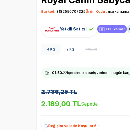
Barkod:
3182550707329
Ürün Kodu :
markamama
Yetkili Satıcı
Hızlı Teslimat
4 Kg
2 Kg
400 Gr
01
:50
:21
içerisinde sipariş verirsen bugün kar
2.736,25
TL
2.189,00
TL
Sepette
Değişim ve İade Koşulları!