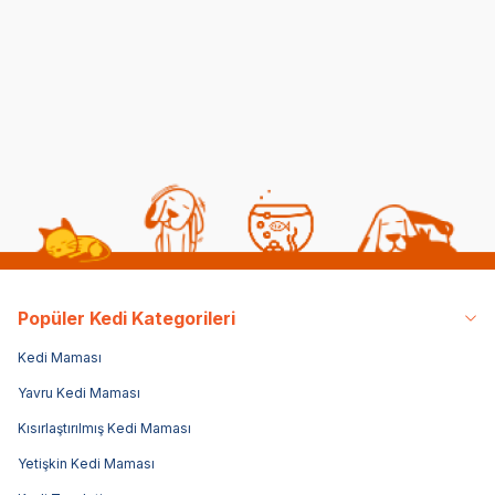
40
1.299,00
TL
29,00
TL
35,
Sepe
Popüler Kedi Kategorileri
Kedi Maması
Yavru Kedi Maması
Kısırlaştırılmış Kedi Maması
Yetişkin Kedi Maması