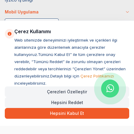
Mobil Uygulama
Çerez Kullanımı
Web sitemizde deneyiminizi iyileştirmek ve içerikleri ilgi
alanlarınıza göre düzenlemek amacıyla çerezler
kullanıyoruz.Tümünü Kabul Et” ile tüm çerezlere onay
verebilir, “Tümünü Reddet” ile zorunlu olmayan çerezleri
reddedebilir veya tercihlerinizi “Çerezleri Yönet” üzerinden
düzenleyebilirsiniz.Detaylı bilgi için
Çerez Politikamızı
Müşteri Hizmetleri
inceleyebilirsiniz.
Çerezleri Özelleştir
Sıkça Sorulan Sorular
Hepsini Reddet
Adres
Hızlı Teslimat
Ovacık Mah. Hacıoğlu Sok. No:13 Başiskele / KOCAELİ
79,00
TL
Sepette Anında
Hepsini Kabul Et
Müşteri Destek Hattı
SEPETE EKLE
0850 532 1141
WhatsApp Destek