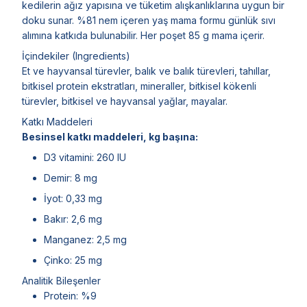
kedilerin ağız yapısına ve tüketim alışkanlıklarına uygun bir
doku sunar. %81 nem içeren yaş mama formu günlük sıvı
alımına katkıda bulunabilir. Her poşet 85 g mama içerir.
İçindekiler (Ingredients)
Et ve hayvansal türevler, balık ve balık türevleri, tahıllar,
bitkisel protein ekstratları, mineraller, bitkisel kökenli
türevler, bitkisel ve hayvansal yağlar, mayalar.
Katkı Maddeleri
Besinsel katkı maddeleri, kg başına:
D3 vitamini: 260 IU
Demir: 8 mg
İyot: 0,33 mg
Bakır: 2,6 mg
Manganez: 2,5 mg
Çinko: 25 mg
Analitik Bileşenler
Protein: %9