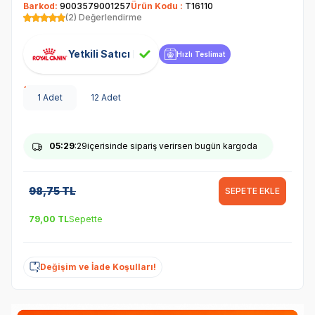
Barkod:
9003579001257
Ürün Kodu :
T16110
(2) Değerlendirme
Yetkili Satıcı
Hızlı Teslimat
1 Adet
12 Adet
05
:29
:28
içerisinde sipariş verirsen bugün kargoda
98,75
TL
SEPETE EKLE
79,00
TL
Sepette
Değişim ve İade Koşulları!