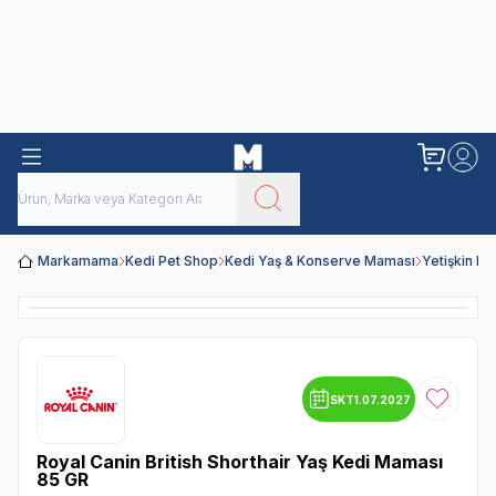
Obivan
Yenilenen Obivan 2 KG Kedi Mamaları ile tanışın!
Markamama
Kedi Pet Shop
Kedi Yaş & Konserve Maması
Yetişkin K
SKT
1.07.2027
Favoriye
Royal Canin British Shorthair Yaş Kedi Maması
85 GR