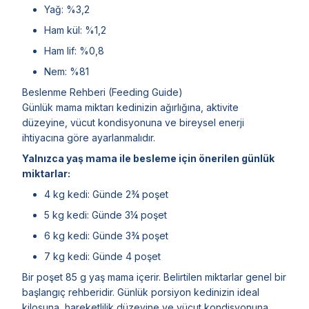
Yağ: %3,2
Ham kül: %1,2
Ham lif: %0,8
Nem: %81
Beslenme Rehberi (Feeding Guide)
Günlük mama miktarı kedinizin ağırlığına, aktivite
düzeyine, vücut kondisyonuna ve bireysel enerji
ihtiyacına göre ayarlanmalıdır.
Yalnızca yaş mama ile besleme için önerilen günlük
miktarlar:
4 kg kedi: Günde 2¾ poşet
5 kg kedi: Günde 3¼ poşet
6 kg kedi: Günde 3¾ poşet
7 kg kedi: Günde 4 poşet
Bir poşet 85 g yaş mama içerir. Belirtilen miktarlar genel bir
başlangıç rehberidir. Günlük porsiyon kedinizin ideal
kilosuna, hareketlilik düzeyine ve vücut kondisyonuna