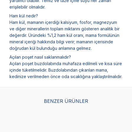
yardımcı olabilir. Temiz ve taze içme suyu her zaman
erişilebilir olmalıdır.
Ham kül nedir?
Ham kül, mamanın içerdiği kalsiyum, fosfor, magnezyum
ve diğer minerallerin toplam miktarını gösteren analitik bir
değerdir. Üründeki %1,2 ham kül oranı, mama formülünün
mineral içeriği hakkında bilgi verir; mamanın içerisinde
doğrudan kül bulunduğu anlamına gelmez.
Açılan poşet nasıl saklanmalıdır?
Açılan poşet buzdolabında muhafaza edilmeli ve kısa süre
içinde tüketilmelidir. Buzdolabından çıkarılan mama,
kedinize verilmeden önce oda sıcaklığına yaklaştırılmalıdır.
BENZER ÜRÜNLER
Bozita Jöle İçinde Balık
Felix Sensations Tavuk
Wan
ve Etli Kedi Konservesi
Etli ve Havuçlu Yaş Kedi
Ka
Multibox 12x85 gr
Maması 85 Gr
Eti
(0)
(7)