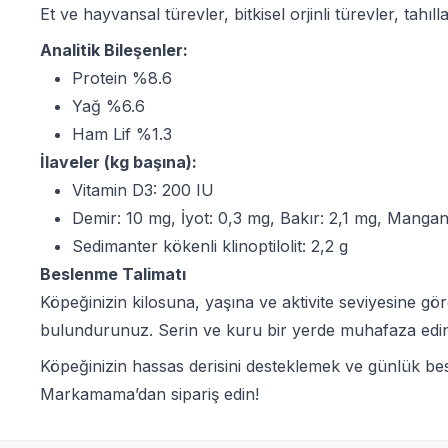
Et ve hayvansal türevler, bitkisel orjinli türevler, tahıll
Analitik Bileşenler:
Protein %8.6
Yağ %6.6
Ham Lif %1.3
İlaveler (kg başına):
Vitamin D3: 200 IU
Demir: 10 mg, İyot: 0,3 mg, Bakır: 2,1 mg, Manga
Sedimanter kökenli klinoptilolit: 2,2 g
Beslenme Talimatı
Köpeğinizin kilosuna, yaşına ve aktivite seviyesine 
bulundurunuz. Serin ve kuru bir yerde muhafaza ediniz
Köpeğinizin hassas derisini desteklemek ve günlük b
Markamama’dan sipariş edin!