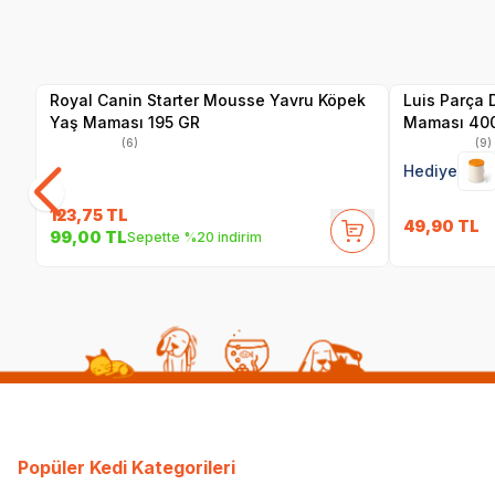
SKT
1.10.2027
Yetkili
Satıcı
Royal Canin Starter Mousse Yavru Köpek
Luis Parça 
Yaş Maması 195 GR
Maması 40
(6)
(9)
Hediye
123,75
TL
49,90
TL
99,00
TL
Sepette %20 indirim
Popüler Kedi Kategorileri