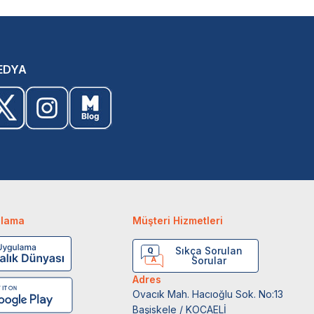
EDYA
ulama
Müşteri Hizmetleri
Sıkça Sorulan
Sorular
Adres
Ovacık Mah. Hacıoğlu Sok. No:13
Başiskele / KOCAELİ