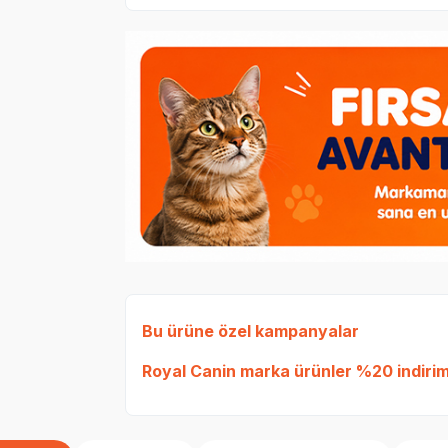
Bu ürüne özel kampanyalar
Royal Canin
marka ürünler %20 indiriml