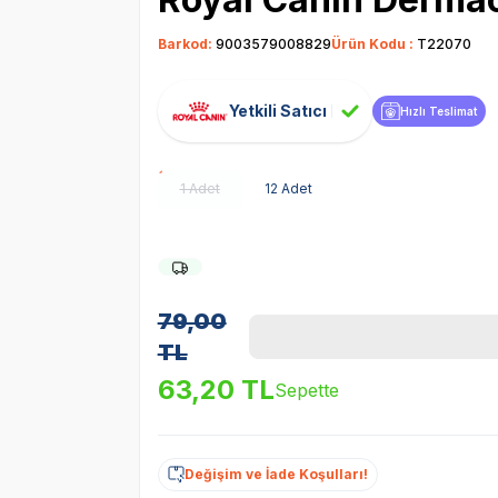
Barkod:
9003579008829
Ürün Kodu :
T22070
Yetkili Satıcı
Hızlı Teslimat
1 Adet
12 Adet
79,00
TL
63,20
TL
Sepette
Değişim ve İade Koşulları!