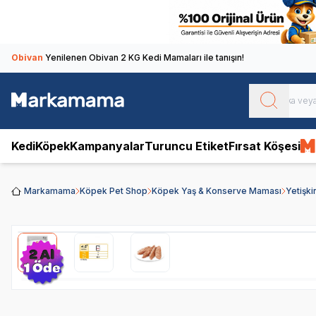
Obivan
Yenilenen Obivan 2 KG Kedi Mamaları ile tanışın!
Kedi
Köpek
Kampanyalar
Turuncu Etiket
Fırsat Köşesi
Markamama
Köpek Pet Shop
Köpek Yaş & Konserve Maması
Yetişk