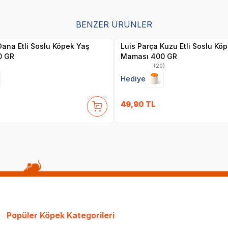
SKT
01.02.2029
SKT
01.02.2029
BENZER ÜRÜNLER
Yetkili
Yetkili
Satıcı
Satıcı
Dana Etli Soslu Köpek Yaş
Luis Parça Kuzu Etli Soslu Kö
0 GR
Maması 400 GR
(20)
Hediye
49,90
TL
Popüler Köpek Kategorileri