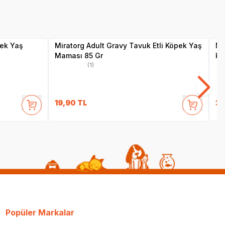
SKT
1.02.2027
Yetkili
Satıcı
pek Yaş
Miratorg Adult Gravy Tavuk Etli Köpek Yaş
Mi
Maması 85 Gr
Kü
(1)
19,90
TL
39
Popüler Markalar