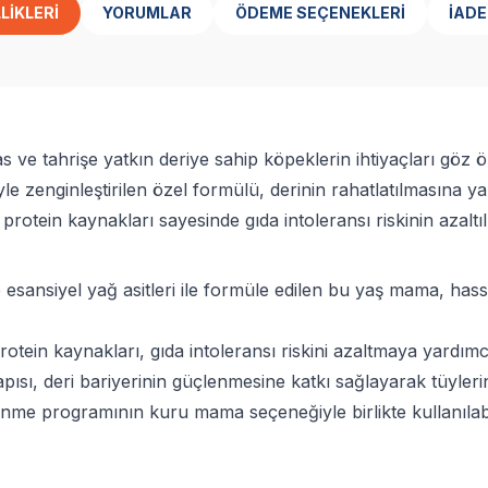
LIKLERI
YORUMLAR
ÖDEME SEÇENEKLERI
İADE
 tahrişe yatkın deriye sahip köpeklerin ihtiyaçları göz önü
e zenginleştirilen özel formülü, derinin rahatlatılmasına ya
 protein kaynakları sayesinde gıda intoleransı riskinin azaltı
e esansiyel yağ asitleri ile formüle edilen bu yaş mama, has
otein kaynakları, gıda intoleransı riskini azaltmaya yardımcı
pısı, deri bariyerinin güçlenmesine katkı sağlayarak tüyleri
e programının kuru mama seçeneğiyle birlikte kullanılabil