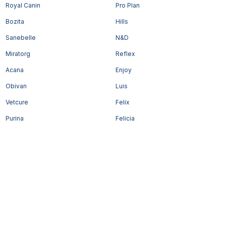
Royal Canin
Pro Plan
Bozita
Hills
Sanebelle
N&D
Miratorg
Reflex
Acana
Enjoy
Obivan
Luis
Vetcure
Felix
Purina
Felicia