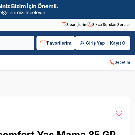
Siparişlerim
Sıkça Sorulan Sorular
Favorilerim
Giriş Yap
Kayıt Ol
Sepetim
Favoriye
comfort Yaş Mama 85 GR