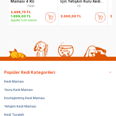
Maması 4 KG
İçin Yetişkin Kuru Kedi
Maması 8 Kg
(126)
(1)
2.498,75
TL
3.500,00
TL
34
1.999,00
TL
Sepette %20 indirim
Popüler Kedi Kategorileri
Kedi Maması
Yavru Kedi Maması
Kısırlaştırılmış Kedi Maması
Yetişkin Kedi Maması
Kedi Tuvaleti