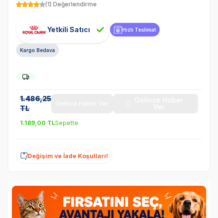
(1) Değerlendirme
Yetkili Satıcı
Hızlı Teslimat
Kargo Bedava
1.486,25
Gelince Haber
Gelince Haber Ver
Ver
TL
1.189,00
TL
Sepette
Değişim ve İade Koşulları!