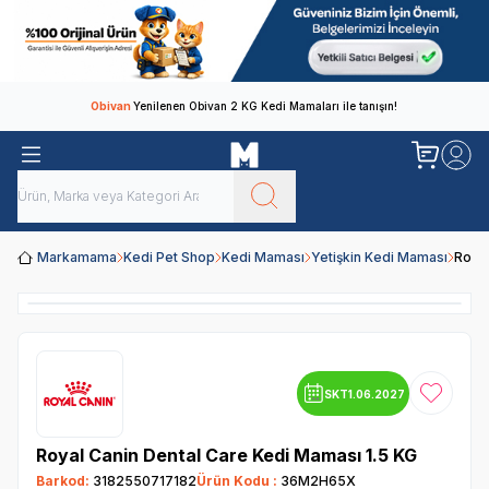
Obivan
Yenilenen Obivan 2 KG Kedi Mamaları ile tanışın!
Markamama
Kedi Pet Shop
Kedi Maması
Yetişkin Kedi Maması
Royal
SKT
1.06.2027
Favoriye
Royal Canin Dental Care Kedi Maması 1.5 KG
Barkod:
3182550717182
Ürün Kodu :
36M2H65X