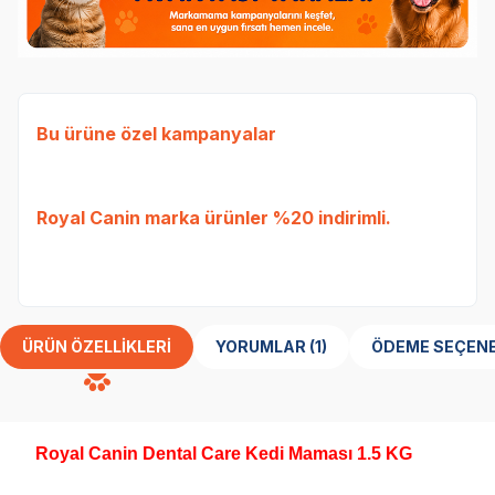
Bu ürüne özel kampanyalar
Ked
Etli
Royal Canin
marka ürünler %20 indirimli.
Tavu
bed
ÜRÜN ÖZELLIKLERI
YORUMLAR (1)
ÖDEME SEÇENE
Royal Canin Dental Care Kedi Maması 1.5 KG