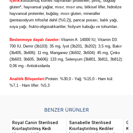
İçerik:
kurutulmuş kümes hayvanları proteinleri, pirinç, buğday
gluten*, hayvansal yağlar, mısır, mısır unu, bitkisel lifler, hidrolize
hayvansal proteinler, buğday, mısır gluten, mineraller
(pentasodyum trifosfat dahil (%0,2)), pancar posası, balık yağı,
soya yağı, frukto-oligosakkaritler, fisilyum kabuğu ve tohumları.
Beslenmeye dayalı ilaveler:
Vitamin A: 14000 IU, Vitamin D3:
700 IU, Demir (3b103): 35 mg, İyot (3b201, 3b202): 3,5 mg, Bakır
(3b405, 3b406): 11 mg, Manganez (3b502, 3b504): 45 mg, Çinko
(3b603, 3b605, 3b606): 133 mg, Selenyum (3b801, 3b811, 3b812):
0,06 mg - Antioksidanla
Analitik Bileşenleri:
Protein: %30,0 - Yağ: %15,0 - Ham kül:
%7,1 - Ham lifler: %5,3
BENZER ÜRÜNLER
Royal Canin Sterilised
Sanabelle Sterilised
Obi
Kısırlaştırılmış Kedi
Kısırlaştırılmış Kediler
Ke