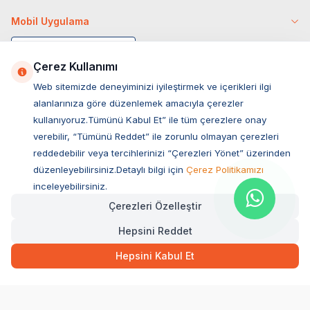
Mobil Uygulama
Çerez Kullanımı
Web sitemizde deneyiminizi iyileştirmek ve içerikleri ilgi
alanlarınıza göre düzenlemek amacıyla çerezler
kullanıyoruz.Tümünü Kabul Et” ile tüm çerezlere onay
verebilir, “Tümünü Reddet” ile zorunlu olmayan çerezleri
reddedebilir veya tercihlerinizi “Çerezleri Yönet” üzerinden
düzenleyebilirsiniz.Detaylı bilgi için
Çerez Politikamızı
Müşteri Hizmetleri
inceleyebilirsiniz.
Çerezleri Özelleştir
Sıkça Sorulan Sorular
Hepsini Reddet
Adres
Hızlı Teslimat
Kargo Bedava
Ovacık Mah. Hacıoğlu Sok. No:13 Başiskele / KOCAELİ
1.189,00
TL
Sepette Anında
Hepsini Kabul Et
Müşteri Destek Hattı
SEPETE EKLE
0850 532 1141
WhatsApp Destek