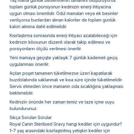
Yaş mama günlük beslenmenin tamamını oluşturuyorsa
toplam günlük porsiyonun kedinizin enerji ihtiyacına
uygun olması önemlidir. Ödül mamaları veya ek besinler
veriliyorsa bunlardan alınan kaloriler de toplam günlük
kalori alımına dahil edilmelidir.
Kısırlaştırma sonrasında enerji ihtiyacı azalabileceği için
kedinizin kilosunun düzenli olarak takip edilmesi ve
porsiyonların ölçülü verilmesi önerilir.
Yeni mamaya geçişte yaklaşık 7 günlük kademeli geçiş
uygulanması önerilir.
Açılan poşet tamamen tüketilmezse üzeri kapatılarak
buzdolabında saklanmalı ve kısa süre içinde tüketilmelidir.
Servis etmeden önce mamanın oda sıcaklığına yaklaşması
beklenebilir.
Kedinizin önünde her zaman temiz ve taze içme suyu
bulundurunuz.
Sıkça Sorulan Sorular
Royal Canin Sterilised Gravy hangi kediler için uygundur?
1–7 yaş arasındaki kısırlaştırılmış yetişkin kediler için