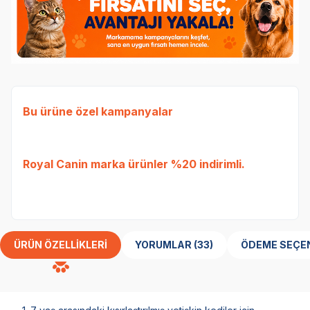
Bu ürüne özel kampanyalar
Ked
Etli
Royal Canin
marka ürünler %20 indirimli.
Tavu
bed
ÜRÜN ÖZELLIKLERI
YORUMLAR (33)
ÖDEME SEÇE