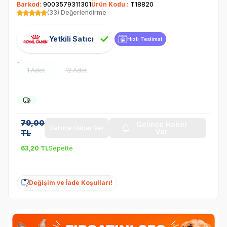
Barkod:
9003579311301
Ürün Kodu :
T18820
(33) Değerlendirme
Yetkili Satıcı
Hızlı Teslimat
1 Adet
12 Adet
79,00
Gelince Haber
Gelince Haber Ver
Ver
TL
63,20
TL
Sepette
Değişim ve İade Koşulları!