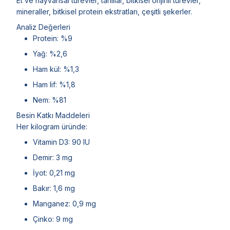
Et ve hayvansal türevler, tahıllar, bitkisel orijinli türevler,
mineraller, bitkisel protein ekstratları, çeşitli şekerler.
Analiz Değerleri
Protein: %9
Yağ: %2,6
Ham kül: %1,3
Ham lif: %1,8
Nem: %81
Besin Katkı Maddeleri
Her kilogram üründe:
Vitamin D3: 90 IU
Demir: 3 mg
İyot: 0,21 mg
Bakır: 1,6 mg
Manganez: 0,9 mg
Çinko: 9 mg