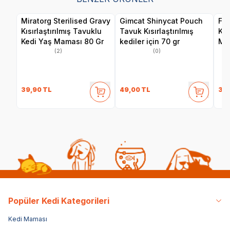
Miratorg Sterilised Gravy
Gimcat Shinycat Pouch
Fel
Kısırlaştırılmış Tavuklu
Tavuk Kısırlaştırılmış
Kıs
Kedi Yaş Maması 80 Gr
kediler için 70 gr
Ma
(2)
(0)
39,90
TL
49,00
TL
35
Popüler Kedi Kategorileri
Kedi Maması