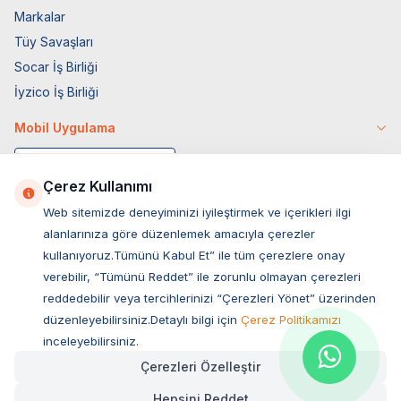
Markalar
Tüy Savaşları
Socar İş Birliği
İyzico İş Birliği
Mobil Uygulama
Çerez Kullanımı
Web sitemizde deneyiminizi iyileştirmek ve içerikleri ilgi
alanlarınıza göre düzenlemek amacıyla çerezler
kullanıyoruz.Tümünü Kabul Et” ile tüm çerezlere onay
verebilir, “Tümünü Reddet” ile zorunlu olmayan çerezleri
reddedebilir veya tercihlerinizi “Çerezleri Yönet” üzerinden
düzenleyebilirsiniz.Detaylı bilgi için
Çerez Politikamızı
Müşteri Hizmetleri
inceleyebilirsiniz.
Çerezleri Özelleştir
Sıkça Sorulan Sorular
Hepsini Reddet