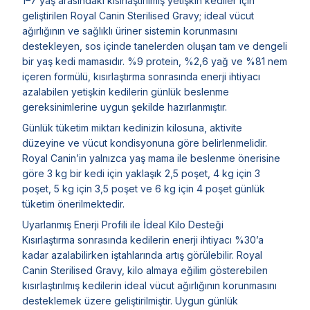
1–7 yaş arasındaki kısırlaştırılmış yetişkin kediler için
geliştirilen Royal Canin Sterilised Gravy; ideal vücut
ağırlığının ve sağlıklı üriner sistemin korunmasını
destekleyen, sos içinde tanelerden oluşan tam ve dengeli
bir yaş kedi mamasıdır. %9 protein, %2,6 yağ ve %81 nem
içeren formülü, kısırlaştırma sonrasında enerji ihtiyacı
azalabilen yetişkin kedilerin günlük beslenme
gereksinimlerine uygun şekilde hazırlanmıştır.
Günlük tüketim miktarı kedinizin kilosuna, aktivite
düzeyine ve vücut kondisyonuna göre belirlenmelidir.
Royal Canin’in yalnızca yaş mama ile beslenme önerisine
göre 3 kg bir kedi için yaklaşık 2,5 poşet, 4 kg için 3
poşet, 5 kg için 3,5 poşet ve 6 kg için 4 poşet günlük
tüketim önerilmektedir.
Uyarlanmış Enerji Profili ile İdeal Kilo Desteği
Kısırlaştırma sonrasında kedilerin enerji ihtiyacı %30’a
kadar azalabilirken iştahlarında artış görülebilir. Royal
Canin Sterilised Gravy, kilo almaya eğilim gösterebilen
kısırlaştırılmış kedilerin ideal vücut ağırlığının korunmasını
desteklemek üzere geliştirilmiştir. Uygun günlük