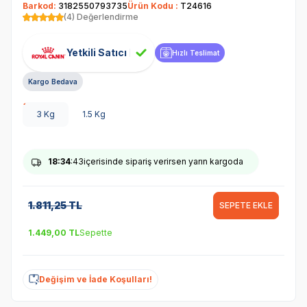
Barkod:
3182550793735
Ürün Kodu :
T24616
(4) Değerlendirme
Yetkili Satıcı
Hızlı Teslimat
Kargo Bedava
3 Kg
1.5 Kg
18
:34
:43
içerisinde sipariş verirsen yarın kargoda
1.811,25
TL
SEPETE EKLE
1.449,00
TL
Sepette
Değişim ve İade Koşulları!