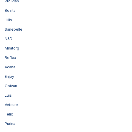
Pro Plan
Bozita
Hills
Sanebelle
N&D
Miratorg
Reflex
Acana
Enjoy
Obivan
Luis
Vetcure
Felix
Purina