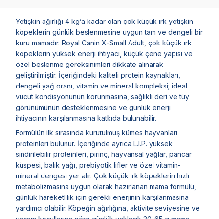
Yetişkin ağırlığı 4 kg’a kadar olan çok küçük ırk yetişkin
köpeklerin günlük beslenmesine uygun tam ve dengeli bir
kuru mamadır. Royal Canin X-Small Adult, çok küçük ırk
köpeklerin yüksek enerji ihtiyacı, küçük çene yapısı ve
özel beslenme gereksinimleri dikkate alınarak
geliştirilmiştir. İçeriğindeki kaliteli protein kaynakları,
dengeli yağ oranı, vitamin ve mineral kompleksi; ideal
vücut kondisyonunun korunmasına, sağlıklı deri ve tüy
görünümünün desteklenmesine ve günlük enerji
ihtiyacının karşılanmasına katkıda bulunabilir.
Formülün ilk sırasında kurutulmuş kümes hayvanları
proteinleri bulunur. İçeriğinde ayrıca L.I.P. yüksek
sindirilebilir proteinleri, pirinç, hayvansal yağlar, pancar
küspesi, balık yağı, prebiyotik lifler ve özel vitamin-
mineral dengesi yer alır. Çok küçük ırk köpeklerin hızlı
metabolizmasına uygun olarak hazırlanan mama formülü,
günlük hareketlilik için gerekli enerjinin karşılanmasına
yardımcı olabilir. Köpeğin ağırlığına, aktivite seviyesine ve
yaşam koşullarına göre günlük yaklaşık 30-65 g mama