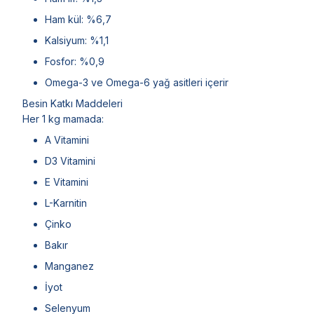
Ham kül: %6,7
Kalsiyum: %1,1
Fosfor: %0,9
Omega-3 ve Omega-6 yağ asitleri içerir
Besin Katkı Maddeleri
Her 1 kg mamada:
A Vitamini
D3 Vitamini
E Vitamini
L-Karnitin
Çinko
Bakır
Manganez
İyot
Selenyum