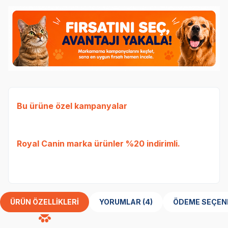
Bu ürüne özel kampanyalar
Köp
Tes
Royal Canin
marka ürünler %20 indirimli.
bed
Her 
ÜRÜN ÖZELLIKLERI
YORUMLAR (4)
ÖDEME SEÇEN