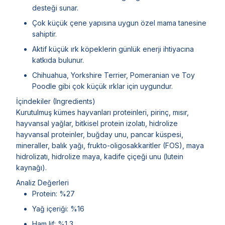
desteği sunar.
Çok küçük çene yapısına uygun özel mama tanesine
sahiptir.
Aktif küçük ırk köpeklerin günlük enerji ihtiyacına
katkıda bulunur.
Chihuahua, Yorkshire Terrier, Pomeranian ve Toy
Poodle gibi çok küçük ırklar için uygundur.
İçindekiler (Ingredients)
Kurutulmuş kümes hayvanları proteinleri, pirinç, mısır,
hayvansal yağlar, bitkisel protein izolatı, hidrolize
hayvansal proteinler, buğday unu, pancar küspesi,
mineraller, balık yağı, frukto-oligosakkaritler (FOS), maya
hidrolizatı, hidrolize maya, kadife çiçeği unu (lutein
kaynağı).
Analiz Değerleri
Protein: %27
Yağ içeriği: %16
Ham lif: %1,3