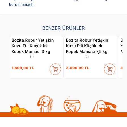
kuru mamadır.
BENZER ÜRÜNLER
Bozita Robur Yetişkin
Bozita Robur Yetişkin
Boz
Kuzu Etli Küçük Irk
Kuzu Etli Küçük Irk
Yet
Köpek Maması 3 kg
Köpek Maması 7,5 kg
Mam
(1)
(0)
1.899,00
TL
3.699,00
TL
3.