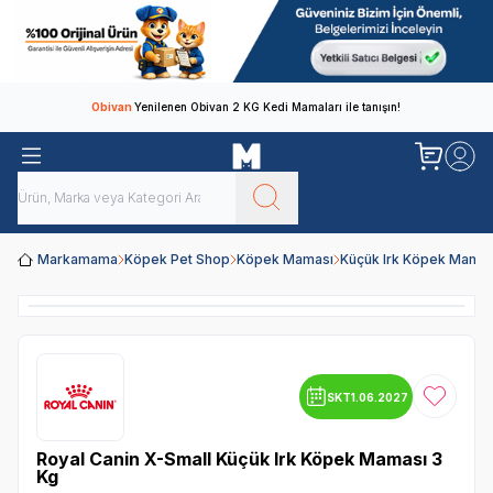
Obivan
Yenilenen Obivan 2 KG Kedi Mamaları ile tanışın!
Markamama
Köpek Pet Shop
Köpek Maması
Küçük Irk Köpek Mamas
SKT
1.06.2027
Favoriye
Royal Canin X-Small Küçük Irk Köpek Maması 3
Kg