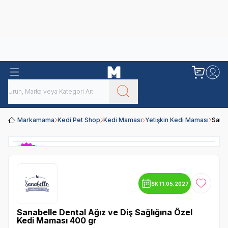
Obivan
Yenilenen Obivan 2 KG Kedi Mamaları ile tanışın!
Markamama
Kedi Pet Shop
Kedi Maması
Yetişkin Kedi Maması
Sanab
SKT
1.05.2027
Favoriye
Sanabelle Dental Ağız ve Diş Sağlığına Özel
Kedi Maması 400 gr