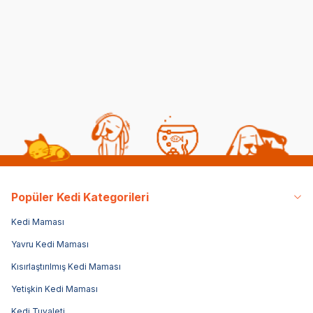
Maması 4 KG
İçin Yetişkin Kuru Kedi
Maması 8 Kg
(126)
(1)
2.498,75
TL
3.500,00
TL
34
1.999,00
TL
Sepette %20 indirim
Popüler Kedi Kategorileri
Kedi Maması
Yavru Kedi Maması
Kısırlaştırılmış Kedi Maması
Yetişkin Kedi Maması
Kedi Tuvaleti