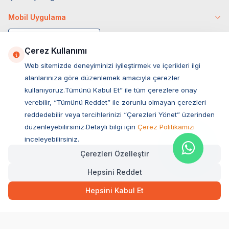
Mobil Uygulama
Çerez Kullanımı
Web sitemizde deneyiminizi iyileştirmek ve içerikleri ilgi
alanlarınıza göre düzenlemek amacıyla çerezler
kullanıyoruz.Tümünü Kabul Et” ile tüm çerezlere onay
verebilir, “Tümünü Reddet” ile zorunlu olmayan çerezleri
reddedebilir veya tercihlerinizi “Çerezleri Yönet” üzerinden
düzenleyebilirsiniz.Detaylı bilgi için
Çerez Politikamızı
Müşteri Hizmetleri
inceleyebilirsiniz.
Çerezleri Özelleştir
Sıkça Sorulan Sorular
Hepsini Reddet
Adres
349,00
TL
Hızlı Teslimat
Ovacık Mah. Hacıoğlu Sok. No:13 Başiskele / KOCAELİ
Hepsini Kabul Et
Müşteri Destek Hattı
SEPETE EKLE
0850 532 1141
WhatsApp Destek