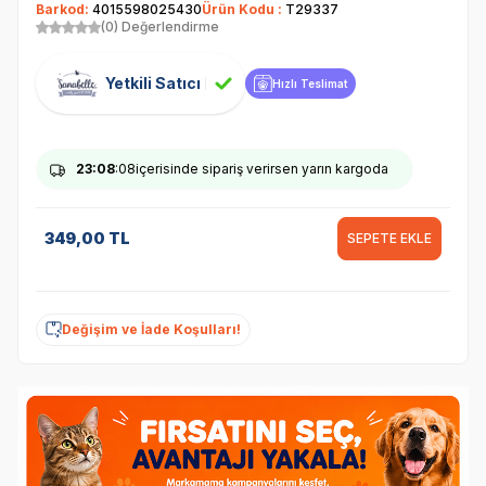
Barkod:
4015598025430
Ürün Kodu :
T29337
(0) Değerlendirme
Yetkili Satıcı
Hızlı Teslimat
23
:08
:08
içerisinde sipariş verirsen yarın kargoda
349,00
TL
SEPETE EKLE
Değişim ve İade Koşulları!