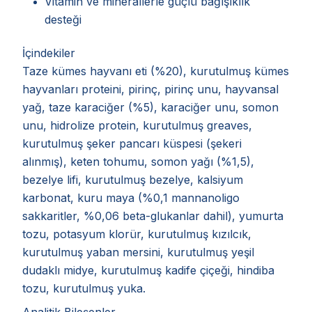
Vitamin ve minerallerle güçlü bağışıklık
desteği
İçindekiler
Taze kümes hayvanı eti (%20), kurutulmuş kümes
hayvanları proteini, pirinç, pirinç unu, hayvansal
yağ, taze karaciğer (%5), karaciğer unu, somon
unu, hidrolize protein, kurutulmuş greaves,
kurutulmuş şeker pancarı küspesi (şekeri
alınmış), keten tohumu, somon yağı (%1,5),
bezelye lifi, kurutulmuş bezelye, kalsiyum
karbonat, kuru maya (%0,1 mannanoligo
sakkaritler, %0,06 beta-glukanlar dahil), yumurta
tozu, potasyum klorür, kurutulmuş kızılcık,
kurutulmuş yaban mersini, kurutulmuş yeşil
dudaklı midye, kurutulmuş kadife çiçeği, hindiba
tozu, kurutulmuş yuka.
Analitik Bileşenler