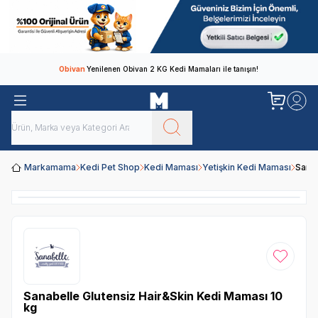
Obivan
Yenilenen Obivan 2 KG Kedi Mamaları ile tanışın!
Markamama
Kedi Pet Shop
Kedi Maması
Yetişkin Kedi Maması
Sanab
Favoriye
Sanabelle Glutensiz Hair&Skin Kedi Maması 10
kg