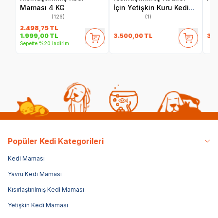
Maması 4 KG
İçin Yetişkin Kuru Kedi
Maması 8 Kg
(126)
(1)
2.498,75
TL
3.500,00
TL
34
1.999,00
TL
Sepette %20 indirim
Popüler Kedi Kategorileri
Kedi Maması
Yavru Kedi Maması
Kısırlaştırılmış Kedi Maması
Yetişkin Kedi Maması