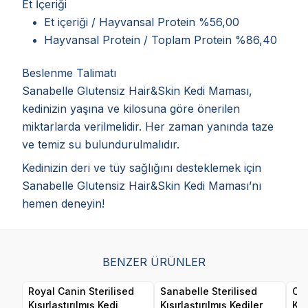
Et İçeriği
Et içeriği / Hayvansal Protein %56,00
Hayvansal Protein / Toplam Protein %86,40
Beslenme Talimatı
Sanabelle Glutensiz Hair&Skin Kedi Maması,
kedinizin yaşına ve kilosuna göre önerilen
miktarlarda verilmelidir. Her zaman yanında taze
ve temiz su bulundurulmalıdır.
Kedinizin deri ve tüy sağlığını desteklemek için
Sanabelle Glutensiz Hair&Skin Kedi Maması’nı
hemen deneyin!
BENZER ÜRÜNLER
Royal Canin Sterilised
Sanabelle Sterilised
Obi
Kısırlaştırılmış Kedi
Kısırlaştırılmış Kediler
Ke