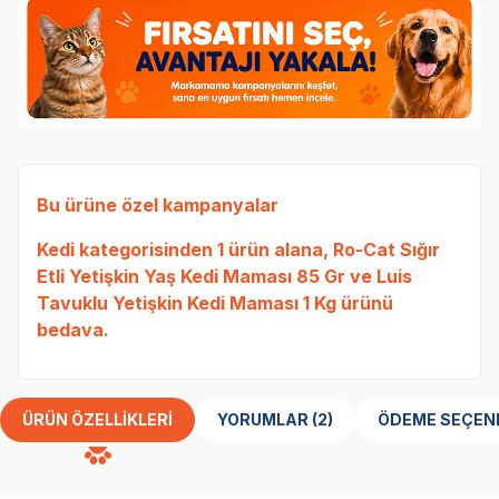
Bu ürüne özel kampanyalar
Kedi
kategorisinden 1 ürün alana,
Ro-Cat Sığır
Etli Yetişkin Yaş Kedi Maması 85 Gr
ve
Luis
Tavuklu Yetişkin Kedi Maması 1 Kg
ürünü
bedava.
ÜRÜN ÖZELLIKLERI
YORUMLAR (2)
ÖDEME SEÇEN