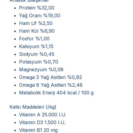
Protein %32,00
Yağ Oranı %19,00
Ham Lif %2,50
Ham Kül %6,90
Fosfor %1,00
Kalsiyum %1,15
Sodyum %0,45
Potasyum %0,70
Magnezyum %0,08
Omega 3 Yağ Asitleri %0,82
Omega 6 Yağ Asitleri %2,48
Metabolik Enerji 404 kcal / 100 g
Katkı Maddeleri (/kg)
Vitamin A 25.000 I.U.
Vitamin D3 1.500 I.U.
Vitamin B1 20 mg