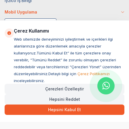
İyzico İş Birliği
Mobil Uygulama
Çerez Kullanımı
Web sitemizde deneyiminizi iyileştirmek ve içerikleri ilgi
alanlarınıza göre düzenlemek amacıyla çerezler
kullanıyoruz.Tümünü Kabul Et” ile tüm çerezlere onay
verebilir, “Tümünü Reddet” ile zorunlu olmayan çerezleri
reddedebilir veya tercihlerinizi “Çerezleri Yönet” üzerinden
düzenleyebilirsiniz.Detaylı bilgi için
Çerez Politikamızı
Müşteri Hizmetleri
inceleyebilirsiniz.
Çerezleri Özelleştir
Sıkça Sorulan Sorular
Hepsini Reddet
Adres
3.972,00
TL
Hızlı Teslimat
Kargo Bedava
Ovacık Mah. Hacıoğlu Sok. No:13 Başiskele / KOCAELİ
Hepsini Kabul Et
Müşteri Destek Hattı
SEPETE EKLE
0850 532 1141
WhatsApp Destek