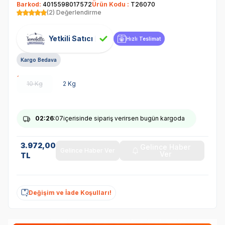
Barkod:
4015598017572
Ürün Kodu :
T26070
(2) Değerlendirme
Yetkili Satıcı
Hızlı Teslimat
Kargo Bedava
10 Kg
2 Kg
02
:26
:07
içerisinde sipariş verirsen bugün kargoda
3.972,00
Gelince Haber
Gelince Haber Ver
Ver
TL
Değişim ve İade Koşulları!