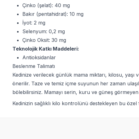
Çinko (şelat): 40 mg
Bakır (pentahidrat): 10 mg
İyot: 2 mg
Selenyum: 0,2 mg
Çinko Oksit: 30 mg
Teknolojik Katkı Maddeleri:
Antioksidanlar
Beslenme Talimatı
Kedinize verilecek günlük mama miktarı, kilosu, yaşı v
önerilir. Taze ve temiz içme suyunun her zaman ulaşıl
bölebilirsiniz. Mamayı serin, kuru ve güneş görmeyen 
Kedinizin sağlıklı kilo kontrolünü destekleyen bu öze
SKT
1.02.2027
Yetkili
Satıcı