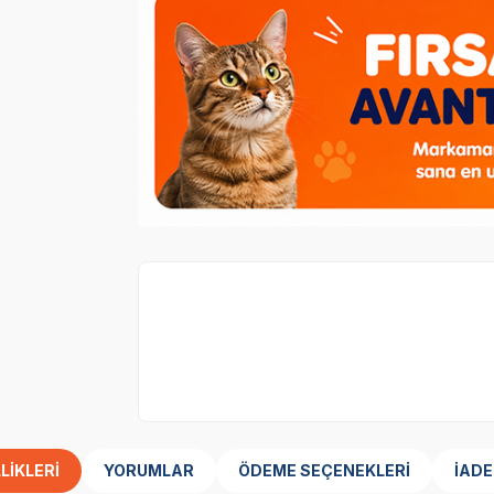
1 adet
Sanabelle Light Düşük Kalorili F
alana, Çeşitli Hediyeler
LIKLERI
YORUMLAR
ÖDEME SEÇENEKLERI
İADE