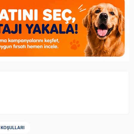
azla Kilolu Kediler İçin Kuru Kedi Maması 8 Kg
ürünü
 KOŞULLARI