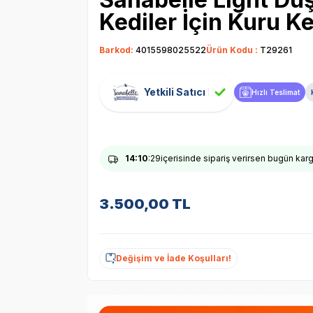
Kediler İçin Kuru K
Barkod:
4015598025522
Ürün Kodu :
T29261
Yetkili Satıcı
Hızlı Teslimat
14
:10
:28
içerisinde sipariş verirsen bugün ka
3.500,00
TL
Değişim ve İade Koşulları!