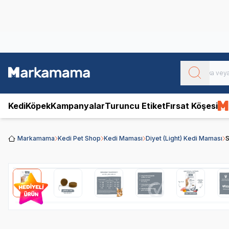
Obivan
Yenilenen Obivan 2 KG Kedi Mamaları ile tanışın!
Kedi
Köpek
Kampanyalar
Turuncu Etiket
Fırsat Köşesi
Markamama
Kedi Pet Shop
Kedi Maması
Diyet (Light) Kedi Maması
S