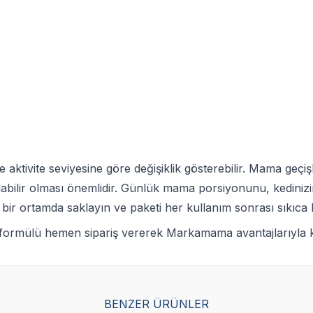
e aktivite seviyesine göre değişiklik gösterebilir. Mama geç
abilir olması önemlidir. Günlük mama porsiyonunu, kedinizin
bir ortamda saklayın ve paketi her kullanım sonrası sıkıca 
l formülü hemen sipariş vererek Markamama avantajlarıyla ka
BENZER ÜRÜNLER
Yetkili
Yetkili
Satıcı
Satıcı