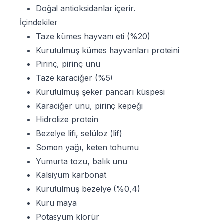
Doğal antioksidanlar içerir.
İçindekiler
Taze kümes hayvanı eti (%20)
Kurutulmuş kümes hayvanları proteini
Pirinç, pirinç unu
Taze karaciğer (%5)
Kurutulmuş şeker pancarı küspesi
Karaciğer unu, pirinç kepeği
Hidrolize protein
Bezelye lifi, selüloz (lif)
Somon yağı, keten tohumu
Yumurta tozu, balık unu
Kalsiyum karbonat
Kurutulmuş bezelye (%0,4)
Kuru maya
Potasyum klorür