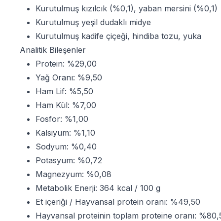
Kurutulmuş kızılcık (%0,1), yaban mersini (%0,1)
Kurutulmuş yeşil dudaklı midye
Kurutulmuş kadife çiçeği, hindiba tozu, yuka
Analitik Bileşenler
Protein: %29,00
Yağ Oranı: %9,50
Ham Lif: %5,50
Ham Kül: %7,00
Fosfor: %1,00
Kalsiyum: %1,10
Sodyum: %0,40
Potasyum: %0,72
Magnezyum: %0,08
Metabolik Enerji: 364 kcal / 100 g
Et içeriği / Hayvansal protein oranı: %49,50
Hayvansal proteinin toplam proteine oranı: %80,