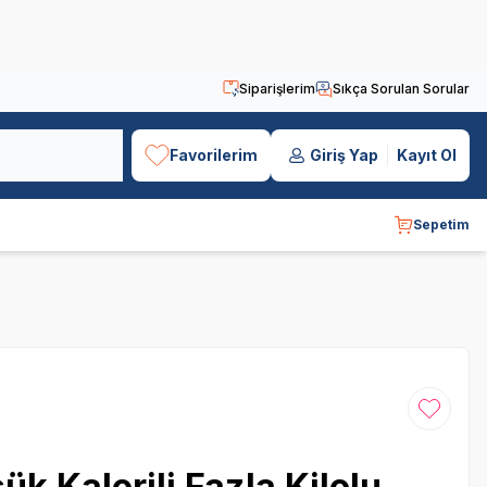
Siparişlerim
Sıkça Sorulan Sorular
Favorilerim
Giriş Yap
Kayıt Ol
Sepetim
Favoriye
k Kalorili Fazla Kilolu