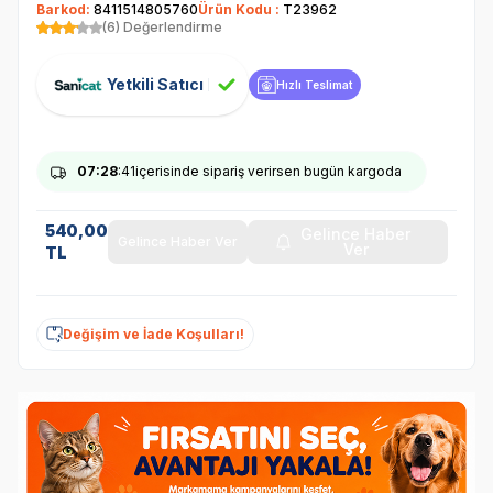
Barkod:
8411514805760
Ürün Kodu :
T23962
(6) Değerlendirme
Yetkili Satıcı
Hızlı Teslimat
07
:28
:41
içerisinde sipariş verirsen bugün kargoda
540,00
Gelince Haber
Gelince Haber Ver
Ver
TL
Değişim ve İade Koşulları!