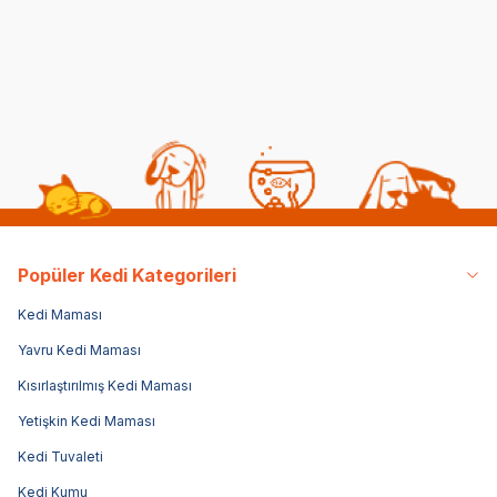
1.399,00
TL
1.399,00
TL
1.3
Popüler Kedi Kategorileri
Kedi Maması
Yavru Kedi Maması
Kısırlaştırılmış Kedi Maması
Yetişkin Kedi Maması
Kedi Tuvaleti
Kedi Kumu