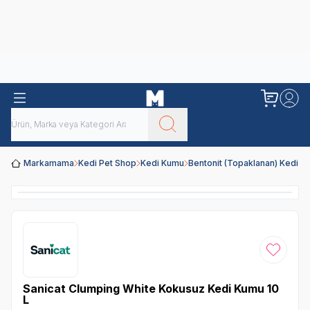
Obivan
Yenilenen Obivan 2 KG Kedi Mamaları ile tanışın!
Markamama
Kedi Pet Shop
Kedi Kumu
Bentonit (Topaklanan) Kedi Ku
Favoriye
Sanicat Clumping White Kokusuz Kedi Kumu 10
L