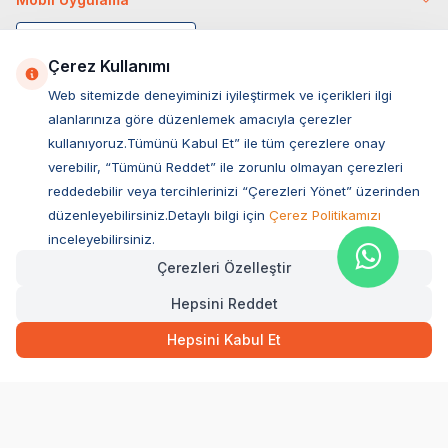
Çerez Kullanımı
Web sitemizde deneyiminizi iyileştirmek ve içerikleri ilgi
alanlarınıza göre düzenlemek amacıyla çerezler
kullanıyoruz.Tümünü Kabul Et” ile tüm çerezlere onay
verebilir, “Tümünü Reddet” ile zorunlu olmayan çerezleri
reddedebilir veya tercihlerinizi “Çerezleri Yönet” üzerinden
düzenleyebilirsiniz.Detaylı bilgi için
Çerez Politikamızı
Müşteri Hizmetleri
inceleyebilirsiniz.
Çerezleri Özelleştir
Sıkça Sorulan Sorular
Hepsini Reddet
Adres
540,00
TL
Ovacık Mah. Hacıoğlu Sok. No:13 Başiskele / KOCAELİ
Hızlı Teslimat
Hepsini Kabul Et
Müşteri Destek Hattı
SEPETE EKLE
0850 532 1141
WhatsApp Destek
0554 871 66 20