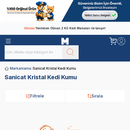
Obivan
Yenilenen Obivan 2 KG Kedi Mamaları ile tanışın!
Markamama
Sanicat Kristal Kedi Kumu
Sanicat Kristal Kedi Kumu
Filtrele
Filtrele
Sırala
Sırala