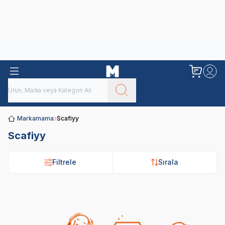
Obivan
Yenilenen Obivan 2 KG Kedi Mamaları ile tanışın!
Markamama
Scafiyy
Scafiyy
Filtrele
Sırala