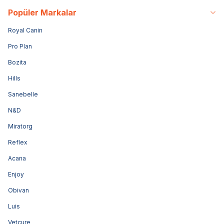
Popüler Markalar
Royal Canin
Pro Plan
Bozita
Hills
Sanebelle
N&D
Miratorg
Reflex
Acana
Enjoy
Obivan
Luis
Vetcure