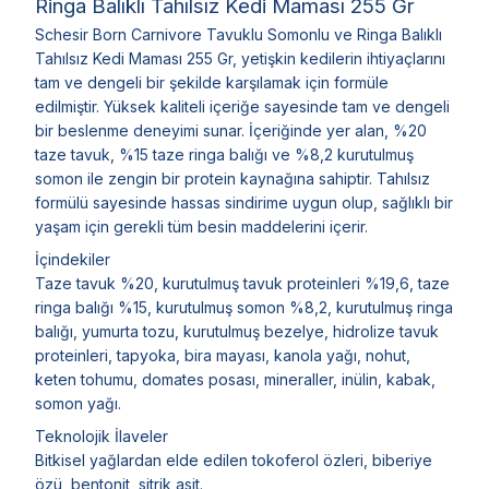
Ringa Balıklı Tahılsız Kedi Maması 255 Gr
Schesir Born Carnivore Tavuklu Somonlu ve Ringa Balıklı
Tahılsız Kedi Maması 255 Gr, yetişkin kedilerin ihtiyaçlarını
tam ve dengeli bir şekilde karşılamak için formüle
edilmiştir. Yüksek kaliteli içeriğe sayesinde tam ve dengeli
bir beslenme deneyimi sunar. İçeriğinde yer alan, %20
taze tavuk, %15 taze ringa balığı ve %8,2 kurutulmuş
somon ile zengin bir protein kaynağına sahiptir. Tahılsız
formülü sayesinde hassas sindirime uygun olup, sağlıklı bir
yaşam için gerekli tüm besin maddelerini içerir.
İçindekiler
Taze tavuk %20, kurutulmuş tavuk proteinleri %19,6, taze
ringa balığı %15, kurutulmuş somon %8,2, kurutulmuş ringa
balığı, yumurta tozu, kurutulmuş bezelye, hidrolize tavuk
proteinleri, tapyoka, bira mayası, kanola yağı, nohut,
keten tohumu, domates posası, mineraller, inülin, kabak,
somon yağı.
Teknolojik İlaveler
Bitkisel yağlardan elde edilen tokoferol özleri, biberiye
özü, bentonit, sitrik asit.