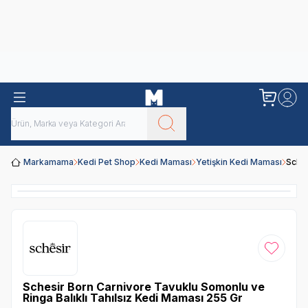
Obivan
Yenilenen Obivan 2 KG Kedi Mamaları ile tanışın!
Markamama
Kedi Pet Shop
Kedi Maması
Yetişkin Kedi Maması
Sches
Favoriye
Schesir Born Carnivore Tavuklu Somonlu ve
Ringa Balıklı Tahılsız Kedi Maması 255 Gr