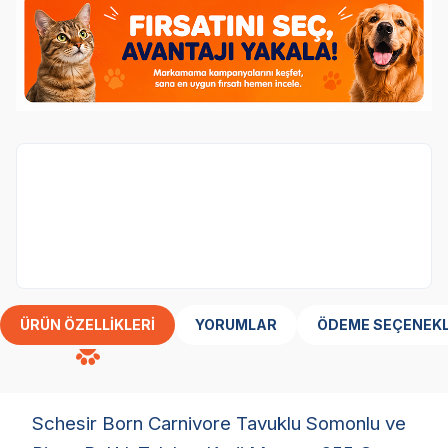
16.Yıl Özel! Schesir Kedi Yaş Mamalarında
Sepette %25 İndirim!
ÜRÜN ÖZELLIKLERI
YORUMLAR
ÖDEME SEÇENEKL
Schesir Born Carnivore Tavuklu Somonlu ve