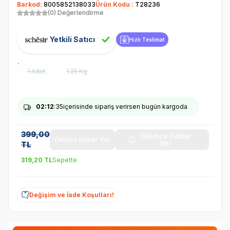
Barkod:
8005852138033
Ürün Kodu :
T28236
(0) Değerlendirme
Yetkili Satıcı
Hızlı Teslimat
1 Adet
1.25 Kg
02
:12
:34
içerisinde sipariş verirsen bugün kargoda
399,00
Gelince Haber
Gelince Haber Ver
Ver
TL
319,20
TL
Sepette
Değişim ve İade Koşulları!