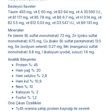
Besleyici İlaveler
Taurin 493 mg, vit E 60 mg, vit B3 94 mg, vit A 30.590 I.U.,
vit B1 17.1 mg, vit B5 7.8 mg, vit B6 6.7 mg, vit H 0.14 mg, vit
B2 5.5 mg, vit B12 0.03 mg, vit D3 547 I.U., vit B9 1.81 mg.
Mineraller
Fe (demir (II) sülfat monohidrat) 72 mg, Zn (çinko sülfat
monohidrat) 67.5 mg, Cu (bakır (II) sülfat pentahidrat) 13.5
mg, Se (sodyum selenit) 0.27 mg, Mn (manganöz sülfat
monohidrat) 6.8 mg, I (kalsiyum iyodat, susuz) 1.6 mg.
Analitik Bileşenler
Protein %: 45
Ham yağ %: 20
Ham selüloz %: 2,8
Ham kül %: 10,9
Nem %: 10
Kalsiyum %: 2
Fosfor %: 1,2
Öne Çıkan Özellikler
%45 oranına sahip protein kaynağı ile sevimli