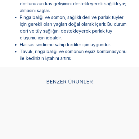
dostunuzun kas gelişimini destekleyerek sağlıklı yaş
almasını sağlar.
Ringa balığı ve somon, sağlıklı deri ve parlak tüyler
için gerekli olan yağları doğal olarak içerir. Bu durum
deri ve tüy sağlığını destekleyerek parlak tüy
oluşumu için idealdir.
Hassas sindirime sahip kediler için uygundur.
Tavuk, ringa balığı ve somonun eşsiz kombinasyonu
ile kedinizin iştahını artırır.
BENZER ÜRÜNLER
Royal Canin Sterilised
Sanabelle Sterilised
Obi
Kısırlaştırılmış Kedi
Kısırlaştırılmış Kediler
Ke
Maması 4 KG
İçin Yetişkin Kuru Kedi
Maması 8 Kg
(126)
(1)
2.498,75
TL
3.500,00
TL
34
1.999,00
TL
Sepette %20 indirim