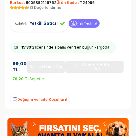
Barkod:
8005852146762
Ürün Kodu :
T24996
(3) Değerlendirme
Yetkili Satıcı
Hızlı Teslimat
15
:30
:21
içerisinde sipariş verirsen bugün kargoda
99,00
Gelince Haber
Gelince Haber Ver
Ver
TL
79,20
TL
Sepette
Değişim ve İade Koşulları!